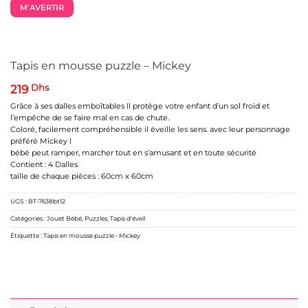
M’AVERTIR
Tapis en mousse puzzle – Mickey
219
Dhs
Grâce à ses dalles emboîtables Il protège votre enfant d’un sol froid et
l’empêche de se faire mal en cas de chute.
Coloré, facilement compréhensible il éveille les sens. avec leur personnage
préféré Mickey I
bébé peut ramper, marcher tout en s’amusant et en toute sécurité
Contient : 4 Dalles
taille de chaque pièces : 60cm x 60cm
UGS :
BT-7638bt12
Catégories :
Jouet Bébé
,
Puzzles
,
Tapis d'éveil
Étiquette :
Tapis en mousse puzzle - Mickey