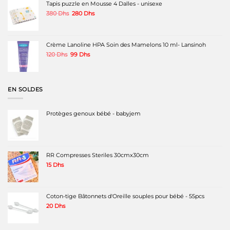
Tapis puzzle en Mousse 4 Dalles - unisexe
Le
Le
380
Dhs
280
Dhs
prix
prix
initial
actuel
était :
est :
380 Dhs.
280 Dhs.
Crème Lanoline HPA Soin des Mamelons 10 ml- Lansinoh
Le
Le
120
Dhs
99
Dhs
prix
prix
initial
actuel
était :
est :
120 Dhs.
99 Dhs.
EN SOLDES
Protèges genoux bébé - babyjem
RR Compresses Steriles 30cmx30cm
15
Dhs
Coton-tige Bâtonnets d'Oreille souples pour bébé - 55pcs
20
Dhs