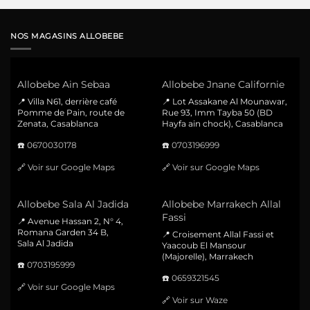
NOS MAGASINS ALLOBEBE
Allobebe Ain Sebaa
Allobebe Jnane Californie
📍 Villa N61, derrière café
📍 Lot Assakane Al Mounawar,
Pomme de Pain, route de
Rue 93, Imm Tayba 50 (BD
Zenata, Casablanca
Hayfa ain chock), Casablanca
☎️
0670030178
☎️
0703196999
🔗
Voir sur Google Maps
🔗
Voir sur Google Maps
Allobebe Sala Al Jadida
Allobebe Marrakech Allal
Fassi
📍 Avenue Hassan 2, N° 4,
Romana Garden 34 B,
📍 Croisement Allal Fassi et
Sala Al Jadida
Yaacoub El Mansour
(Majorelle), Marrakech
☎️
0703195999
☎️
0659321545
🔗
Voir sur Google Maps
🔗
Voir sur Waze