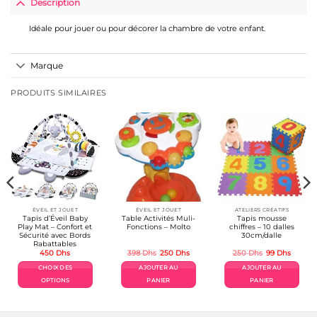
Description
Idéale pour jouer ou pour décorer la chambre de votre enfant.
Marque
PRODUITS SIMILAIRES
ÉVEIL ET JOUET
ÉVEIL ET JOUET
ATELIERS CRÉATIFS
Tapis d’Éveil Baby
Table Activités Muli-
Tapis mousse
Play Mat – Confort et
Fonctions – Molto
chiffres – 10 dalles
Sécurité avec Bords
30cm/dalle
Rabattables
Le
Le
Le
Le
450
Dhs
398
Dhs
250
Dhs
250
Dhs
99
Dhs
prix
prix
prix
prix
el
initial
actuel
initial
actuel
CHOIX DES
AJOUTER AU
AJOUTER AU
était :
est :
était :
est :
Dhs.
398 Dhs.
250 Dhs.
250 Dhs.
99 Dhs.
OPTIONS
PANIER
PANIER
Ce
produit
a