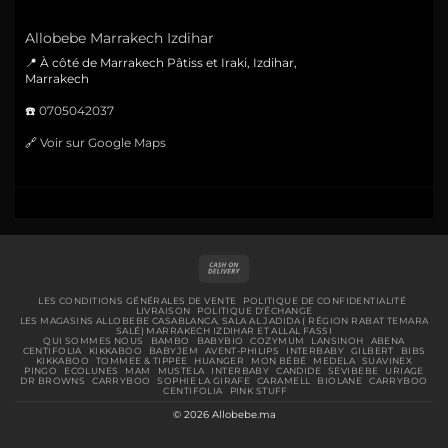
Allobebe Marrakech Izdihar
📍 À côté de Marrakech Pâtiss et Iraki, Izdihar,
Marrakech
☎️
0705042037
🔗
Voir sur Google Maps
Cash
On
Delivery
LES CONDITIONS GÉNÉRALES DE VENTE
POLITIQUE DE CONFIDENTIALITÉ
LIVRAISON
POLITIQUE D’ÉCHANGE
LES MAGASINS ALLOBEBE CASABLANCA, SALA AL JADIDA ( RÉGION RABAT TEMARA
SALÉ) MARRAKECH IZDIHAR ET ALLAL FASSI
QUI SOMMES NOUS
BAMBO
BABYBIO
COZYMUM
LANSINOH
ABENA
CENTIFOLIA
KIKKABOO
BABYJEM
AVENT-PHILIPS
INTERBABY
GILBERT
BIBS
KIKKABOO
TOMMEE & TIPPEE
HUANGER
MON BÉBÉ
MEDELA
SUAVINEX
PINGO
ECOLUNES
MAM
MUSTELA
INTERBABY
CANDIDE
SEVIBEBE
URIAGE
DR BROWNS
CARRYBOO
SOPHIE LA GIRAFE
CARAMELL
BIOLANE
CARRYBOO
CENTIFOLIA
PINK STUFF
© 2026 Allobebe.ma