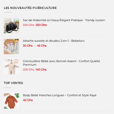
plusieurs
variations.
LES NOUVEAUTÉS PUÉRICULTURE
Les
options
peuvent
Sac de Maternité en tissus Élégant Pratique - Trendy ourson
être
Le
Le
300
Dhs
250
Dhs
choisies
prix
prix
sur
initial
actuel
la
était :
est :
page
300 Dhs.
250 Dhs.
Attache-sucette et doudou 2-en-1 - Bebekevi
du
produit
Plage
30
Dhs
–
45
Dhs
de
prix :
30 Dhs
à
Grenouillère Bébé avec Bonnet Assorti - Confort Qualité
45 Dhs
Premium
Le
Le
200
Dhs
140
Dhs
prix
prix
initial
actuel
était :
est :
TOP VENTES
200 Dhs.
140 Dhs.
Body Bébé Manches Longues – Confort et Style Rayé
40
Dhs