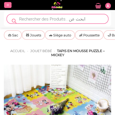
Passer
au
contenu
Recherche
de
produits
👜 Sac
🧸 Jouets
🚗 Siège auto
👶 Poussette
🛁 B
ACCUEIL
-
JOUET BÉBÉ
-
TAPIS EN MOUSSE PUZZLE –
MICKEY