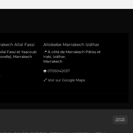
akech Allal Fassi
Allobebe Marrakech Izdihar
llal Fassi et Yaacoub
📍 À côté de Marrakech Pâtiss et
orelle), Marrakech
Iraki, Izdihar,
Marrakech
☎️
0705042037
e
🔗
Voir sur Google Maps
Cas
On
Del