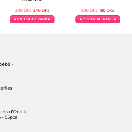
Le
Le
Le
Le
300
Dhs
240
Dhs
300
Dhs
150
Dhs
prix
prix
prix
prix
initial
actuel
initial
actuel
AJOUTER AU PANIER
AJOUTER AU PANIER
était :
est :
était :
est :
.
300 Dhs.
240 Dhs.
300 Dhs.
150 Dhs.
bébé -
eriles
ets d'Oreille
 - 55pcs