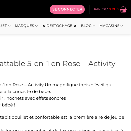
SE CONNECTER
PANIER /
0
DHS
OUET
MARQUES
🔥 DESTOCKAGE 🔥
BLOG
MAGASINS
attable 5-en-1 en Rose – Activity
n-1 en Rose – Activity Un magnifique tapis d’éveil qui
era la curiosité de bébé.
ir : hochets avec effets sonores
 bébé !
e tapis douillet et confortable est la première aire de jeu de
de formes amusantes et de textures diverses favorables à