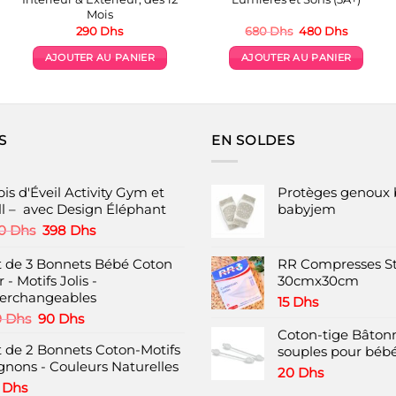
Mois
Le
Le
290
Dhs
680
Dhs
480
Dhs
prix
prix
initial
actuel
AJOUTER AU PANIER
AJOUTER AU PANIER
était :
est :
.
680 Dhs.
480 Dhs
S
EN SOLDES
is d'Éveil Activity Gym et
Protèges genoux 
ll – avec Design Éléphant
babyjem
Le
Le
0
Dhs
398
Dhs
prix
prix
initial
actuel
t de 3 Bonnets Bébé Coton
RR Compresses St
était :
est :
 - Motifs Jolis -
30cmx30cm
700 Dhs.
398 Dhs.
terchangeables
15
Dhs
Le
Le
0
Dhs
90
Dhs
prix
prix
Coton-tige Bâtonn
t de 2 Bonnets Coton-Motifs
initial
actuel
souples pour bébé
gnons - Couleurs Naturelles
était :
est :
20
Dhs
120 Dhs.
90 Dhs.
0
Dhs