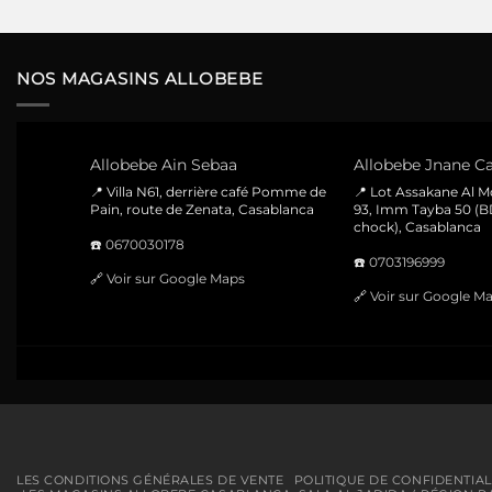
prix
prix
initial
actuel
était :
est :
450 Dhs.
250 Dhs.
NOS MAGASINS ALLOBEBE
Allobebe Ain Sebaa
Allobebe Jnane Ca
📍 Villa N61, derrière café Pomme de
📍 Lot Assakane Al 
Pain, route de Zenata, Casablanca
93, Imm Tayba 50 (B
chock), Casablanca
☎️
0670030178
☎️
0703196999
🔗
Voir sur Google Maps
🔗
Voir sur Google M
LES CONDITIONS GÉNÉRALES DE VENTE
POLITIQUE DE CONFIDENTIAL