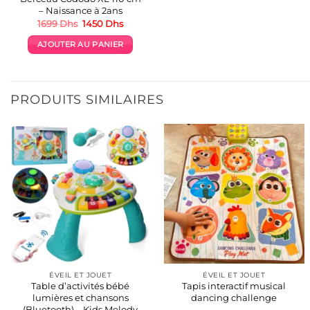
– Naissance à 2ans
Le
Le
1699
Dhs
1450
Dhs
prix
prix
initial
actuel
AJOUTER AU PANIER
était :
est :
1699 Dhs.
1450 Dhs.
PRODUITS SIMILAIRES
ÉVEIL ET JOUET
ÉVEIL ET JOUET
Table d’activités bébé
Tapis interactif musical
lumières et chansons
dancing challenge
(Bluetooth) – Kids Melody