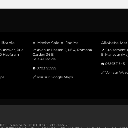
lifornie
Allobebe Sala Al Jadida
Allobebe Marr
Mounawar, Rue
📍 Avenue Hassan 2, N° 4, Romana
📍 Croisement A
D Hayfa ain
Garden 34 B,
El Mansour (Maj
Sala Al Jadida
☎️
0659321545
☎️
0703195999
🔗
Voir sur Waz
aps
🔗
Voir sur Google Maps
ITÉ
LIVRAISON
POLITIQUE D’ÉCHANGE