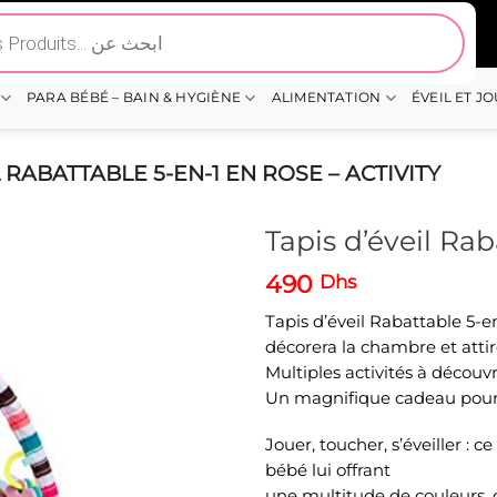
PARA BÉBÉ – BAIN & HYGIÈNE
ALIMENTATION
ÉVEIL ET J
L RABATTABLE 5-EN-1 EN ROSE – ACTIVITY
Tapis d’éveil Rab
490
Dhs
Tapis d’éveil Rabattable 5-e
décorera la chambre et attir
Multiples activités à découvr
Un magnifique cadeau pour
Jouer, toucher, s’éveiller : c
bébé lui offrant
une multitude de couleurs, 