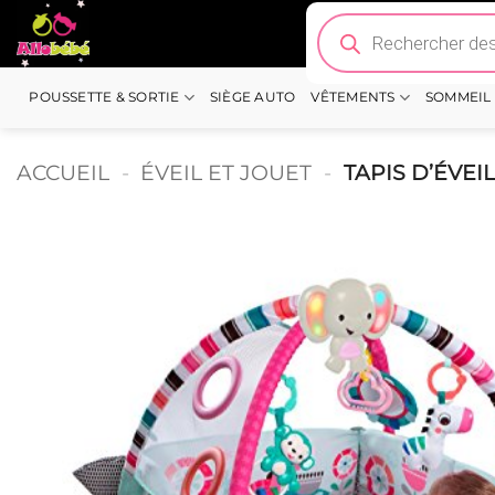
Passer
Recherche
de
au
produits
contenu
POUSSETTE & SORTIE
SIÈGE AUTO
VÊTEMENTS
SOMMEIL
ACCUEIL
-
ÉVEIL ET JOUET
-
TAPIS D’ÉVEI