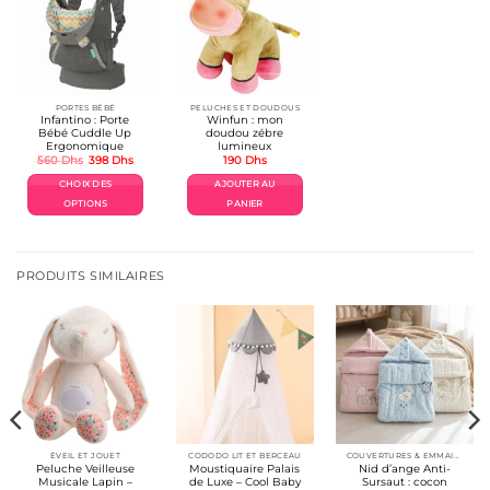
PORTES BÉBÉ
PELUCHES ET DOUDOUS
Infantino : Porte
Winfun : mon
Bébé Cuddle Up
doudou zébre
Ergonomique
lumineux
Le
Le
560
Dhs
398
Dhs
190
Dhs
prix
prix
initial
actuel
CHOIX DES
AJOUTER AU
était :
est :
560 Dhs.
398 Dhs.
OPTIONS
PANIER
Ce
produit
a
plusieurs
PRODUITS SIMILAIRES
variations.
Les
options
peuvent
être
choisies
sur
la
page
du
produit
ÉVEIL ET JOUET
CODODO LIT ET BERCEAU
COUVERTURES & EMMAILLOTAGE
Peluche Veilleuse
Moustiquaire Palais
Nid d’ange Anti-
Musicale Lapin –
de Luxe – Cool Baby
Sursaut : cocon