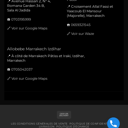
📍 Avenue Hassan 2, N° 4,
Romana Garden 34 B,
📍 Croisement Allal Fassi et
Sala Al Jadida
Yaacoub El Mansour
(Majorelle), Marrakech
☎️
0703195999
☎️
0659321545
🔗
Voir sur Google Maps
🔗
Voir sur Waze
Allobebe Marrakech Izdihar
📍 À côté de Marrakech Pâtiss et Iraki, Izdihar,
Marrakech
☎️
0705042037
🔗
Voir sur Google Maps
Cash
On
Delivery
LES CONDITIONS GÉNÉRALES DE VENTE
POLITIQUE DE CONFIDENTIALITÉ
LIVRAISON
POLITIQUE D’ÉCHANGE