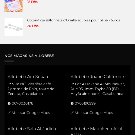
15
Dhs
Coton-tige Bâtonnets d'Oreille souples pour bébé - 55pcs
20
Dhs
NOS MAGASINS ALLOBEBE
Allobebe Ain Sebaa
Allobebe Jnane Californie
📍 Villa N61, derrière café
📍 Lot Assakane Al Mounawar,
Pomme de Pain, route de
Rue 93, Imm Tayba 50 (BD
Zenata, Casablanca
Hayfa ain chock), Casablanca
☎️
0670030178
☎️
0703196999
🔗
Voir sur Google Maps
🔗
Voir sur Google Maps
Allobebe Sala Al Jadida
Allobebe Marrakech Allal
Fassi