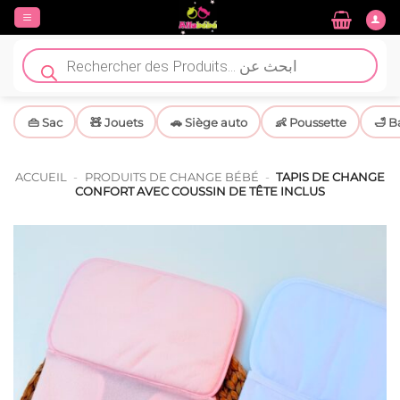
Passer
au
contenu
Recherche
de
produits
👜 Sac
🧸 Jouets
🚗 Siège auto
👶 Poussette
🛁 B
ACCUEIL
-
PRODUITS DE CHANGE BÉBÉ
-
TAPIS DE CHANGE
CONFORT AVEC COUSSIN DE TÊTE INCLUS