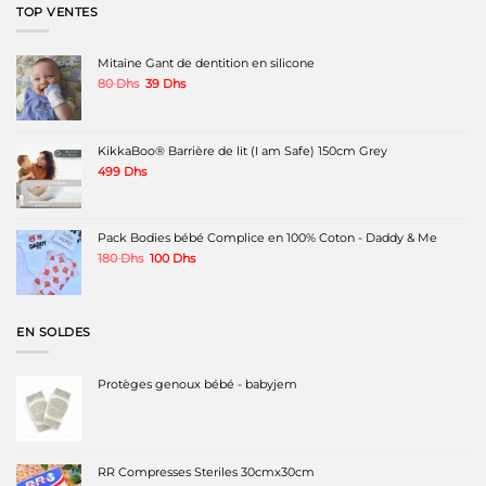
TOP VENTES
Mitaine Gant de dentition en silicone
Le
Le
80
Dhs
39
Dhs
prix
prix
initial
actuel
était :
est :
80 Dhs.
39 Dhs.
KikkaBoo® Barrière de lit (I am Safe) 150cm Grey
499
Dhs
Pack Bodies bébé Complice en 100% Coton - Daddy & Me
Le
Le
180
Dhs
100
Dhs
prix
prix
initial
actuel
était :
est :
180 Dhs.
100 Dhs.
EN SOLDES
Protèges genoux bébé - babyjem
RR Compresses Steriles 30cmx30cm