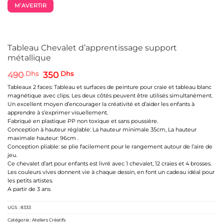
M’AVERTIR
Tableau Chevalet d’apprentissage support
métallique
Le
Le
490
Dhs
350
Dhs
prix
prix
Tableaux 2 faces: Tableau et surfaces de peinture pour craie et tableau blanc
initial
actuel
magnétique avec clips. Les deux côtés peuvent être utilisés simultanément.
était :
est :
Un excellent moyen d’encourager la créativité et d’aider les enfants à
490 Dhs.
350 Dhs.
apprendre à s’exprimer visuellement.
Fabriqué en plastique PP non toxique et sans poussière.
Conception à hauteur réglable: La hauteur minimale 35cm, La hauteur
maximale hauteur: 96cm .
Conception pliable: se plie facilement pour le rangement autour de l’aire de
jeu.
Ce chevalet d’art pour enfants est livré avec 1 chevalet, 12 craies et 4 brosses.
Les couleurs vives donnent vie à chaque dessin, en font un cadeau idéal pour
les petits artistes.
A partir de 3 ans
UGS :
8333
Catégorie :
Ateliers Créatifs