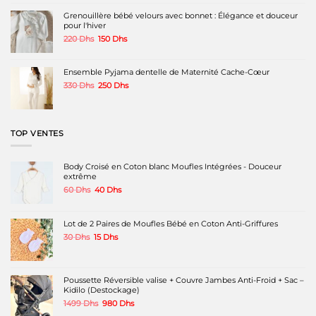
du
Grenouillère bébé velours avec bonnet : Élégance et douceur
produit
pour l'hiver
Le
Le
220
Dhs
150
Dhs
prix
prix
initial
actuel
était :
est :
Ensemble Pyjama dentelle de Maternité Cache-Cœur
220 Dhs.
150 Dhs.
Le
Le
330
Dhs
250
Dhs
prix
prix
initial
actuel
était :
est :
330 Dhs.
250 Dhs.
TOP VENTES
Body Croisé en Coton blanc Moufles Intégrées - Douceur
extrême
Le
Le
60
Dhs
40
Dhs
prix
prix
initial
actuel
était :
est :
Lot de 2 Paires de Moufles Bébé en Coton Anti-Griffures
60 Dhs.
40 Dhs.
Le
Le
30
Dhs
15
Dhs
prix
prix
initial
actuel
était :
est :
30 Dhs.
15 Dhs.
Poussette Réversible valise + Couvre Jambes Anti-Froid + Sac –
Kidilo (Destockage)
Le
Le
1499
Dhs
980
Dhs
prix
prix