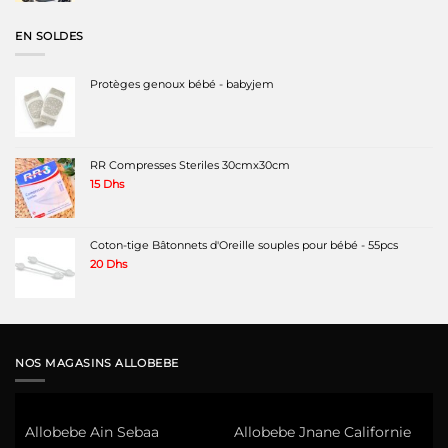
initial
actuel
était :
est :
EN SOLDES
1499 Dhs.
980 Dhs.
Protèges genoux bébé - babyjem
RR Compresses Steriles 30cmx30cm
15
Dhs
Coton-tige Bâtonnets d'Oreille souples pour bébé - 55pcs
20
Dhs
NOS MAGASINS ALLOBEBE
Allobebe Ain Sebaa
Allobebe Jnane Californie