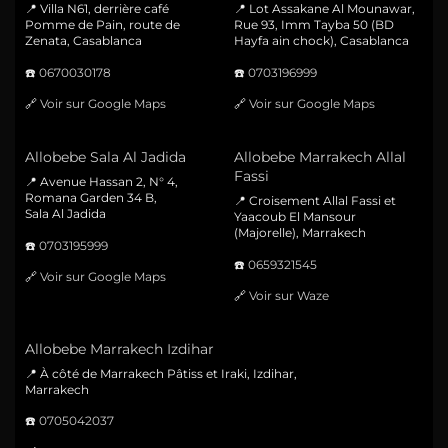
📍 Villa N61, derrière café
📍 Lot Assakane Al Mounawar,
Pomme de Pain, route de
Rue 93, Imm Tayba 50 (BD
Zenata, Casablanca
Hayfa ain chock), Casablanca
☎️
0670030178
☎️
0703196999
🔗
Voir sur Google Maps
🔗
Voir sur Google Maps
Allobebe Sala Al Jadida
Allobebe Marrakech Allal
Fassi
📍 Avenue Hassan 2, N° 4,
Romana Garden 34 B,
📍 Croisement Allal Fassi et
Sala Al Jadida
Yaacoub El Mansour
(Majorelle), Marrakech
☎️
0703195999
☎️
0659321545
🔗
Voir sur Google Maps
🔗
Voir sur Waze
Allobebe Marrakech Izdihar
📍 À côté de Marrakech Pâtiss et Iraki, Izdihar,
Marrakech
☎️
0705042037