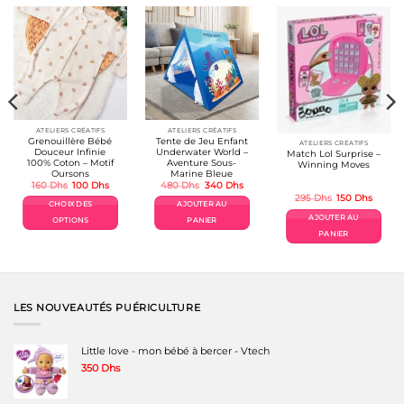
ATELIERS CRÉATIFS
ATELIERS CRÉATIFS
Grenouillère Bébé
Tente de Jeu Enfant
ATELIERS CRÉATIFS
Douceur Infinie
Underwater World –
Match Lol Surprise –
100% Coton – Motif
Aventure Sous-
Winning Moves
Oursons
Marine Bleue
Le
Le
Le
Le
160
Dhs
100
Dhs
480
Dhs
340
Dhs
prix
prix
prix
prix
Le
Le
295
Dhs
150
Dhs
el
initial
actuel
initial
actuel
prix
prix
CHOIX DES
AJOUTER AU
était :
est :
était :
est :
initial
actuel
Dhs.
160 Dhs.
100 Dhs.
480 Dhs.
340 Dhs.
AJOUTER AU
était :
est :
OPTIONS
PANIER
295 Dhs.
150 Dh
PANIER
Ce
produit
a
plusieurs
variations.
Les
LES NOUVEAUTÉS PUÉRICULTURE
options
peuvent
être
Little love - mon bébé à bercer - Vtech
choisies
350
Dhs
sur
la
page