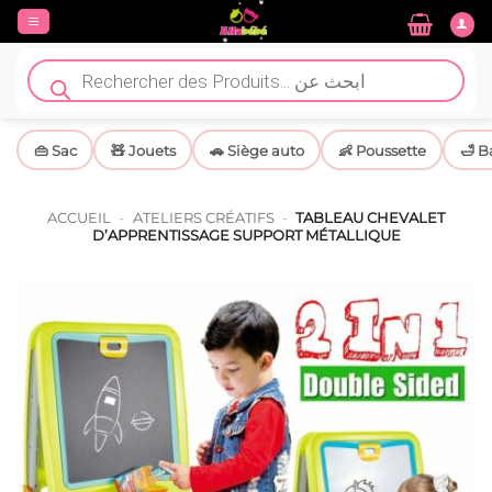
Passer
au
contenu
Recherche
de
produits
👜 Sac
🧸 Jouets
🚗 Siège auto
👶 Poussette
🛁 B
ACCUEIL
-
ATELIERS CRÉATIFS
-
TABLEAU CHEVALET
D’APPRENTISSAGE SUPPORT MÉTALLIQUE