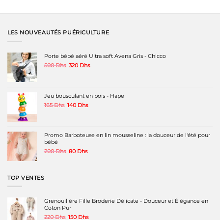
LES NOUVEAUTÉS PUÉRICULTURE
Porte bébé aéré Ultra soft Avena Gris - Chicco
Le
Le
500
Dhs
320
Dhs
prix
prix
initial
actuel
était :
est :
500 Dhs.
320 Dhs.
Jeu bousculant en bois - Hape
Le
Le
165
Dhs
140
Dhs
prix
prix
initial
actuel
était :
est :
165 Dhs.
140 Dhs.
Promo Barboteuse en lin mousseline : la douceur de l'été pour
bébé
Le
Le
200
Dhs
80
Dhs
prix
prix
initial
actuel
était :
est :
TOP VENTES
200 Dhs.
80 Dhs.
Grenouillère Fille Broderie Délicate - Douceur et Élégance en
Coton Pur
Le
Le
220
Dhs
150
Dhs