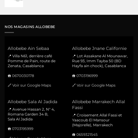
NOS MAGASINS ALLOBEBE
Allobebe Ain Sebaa
Allobebe Jnane Californie
📍 Villa N61, derrière café
📍 Lot Assakane Al Mounawar,
Pomme de Pain, route de
Rue 93, Imm Tayba 50 (BD
Zenata, Casablanca
Hayfa ain chock), Casablanca
☎️
0670030178
☎️
0703196999
🔗
Voir sur Google Maps
🔗
Voir sur Google Maps
Allobebe Sala Al Jadida
Allobebe Marrakech Allal
Fassi
📍 Avenue Hassan 2, N° 4,
Romana Garden 34 B,
📍 Croisement Allal Fassi et
Sala Al Jadida
Yaacoub El Mansour
(Majorelle), Marrakech
☎️
0703195999
☎️
0659321545