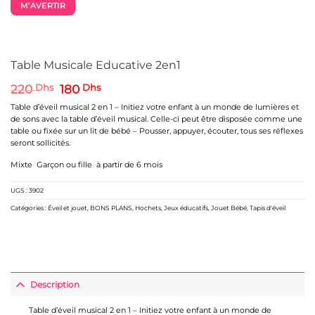
M’AVERTIR
Table Musicale Educative 2en1
Le
Le
220
Dhs
180
Dhs
prix
prix
Table d’éveil musical 2 en 1 – Initiez votre enfant à un monde de lumières et
initial
actuel
de sons avec la table d’éveil musical. Celle-ci peut être disposée comme une
était :
est :
table ou fixée sur un lit de bébé – Pousser, appuyer, écouter, tous ses réflexes
220 Dhs.
180 Dhs.
seront sollicités.
Mixte Garçon ou fille à partir de 6 mois
UGS :
3902
Catégories :
Éveil et jouet
,
BONS PLANS
,
Hochets
,
Jeux éducatifs
,
Jouet Bébé
,
Tapis d'éveil
Description
Table d’éveil musical 2 en 1 – Initiez votre enfant à un monde de