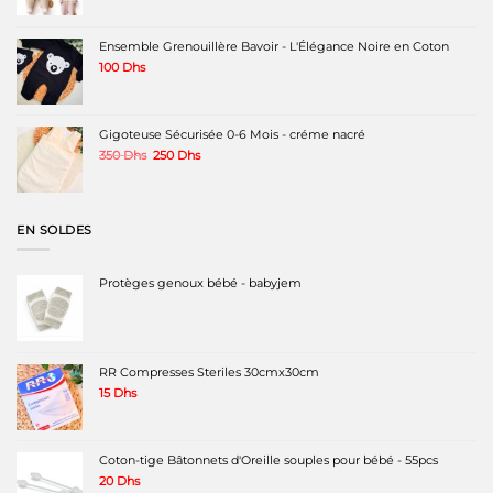
prix
prix
initial
actuel
était :
est :
Ensemble Grenouillère Bavoir - L'Élégance Noire en Coton
220 Dhs.
150 Dhs.
100
Dhs
Gigoteuse Sécurisée 0-6 Mois - créme nacré
Le
Le
350
Dhs
250
Dhs
prix
prix
initial
actuel
était :
est :
350 Dhs.
250 Dhs.
EN SOLDES
Protèges genoux bébé - babyjem
RR Compresses Steriles 30cmx30cm
15
Dhs
Coton-tige Bâtonnets d'Oreille souples pour bébé - 55pcs
20
Dhs