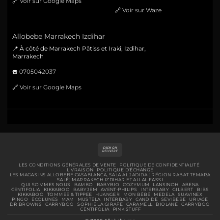
🔗
Voir sur Google Maps
🔗
Voir sur Waze
Allobebe Marrakech Izdihar
📍 À côté de Marrakech Pâtiss et Iraki, Izdihar,
Marrakech
☎️
0705042037
🔗
Voir sur Google Maps
Cash
On
Delivery
LES CONDITIONS GÉNÉRALES DE VENTE
POLITIQUE DE CONFIDENTIALITÉ
LIVRAISON
POLITIQUE D’ÉCHANGE
LES MAGASINS ALLOBEBE CASABLANCA, SALA AL JADIDA ( RÉGION RABAT TEMARA
SALÉ) MARRAKECH IZDIHAR ET ALLAL FASSI
QUI SOMMES NOUS
BAMBO
BABYBIO
COZYMUM
LANSINOH
ABENA
CENTIFOLIA
KIKKABOO
BABYJEM
AVENT-PHILIPS
INTERBABY
GILBERT
BIBS
KIKKABOO
TOMMEE & TIPPEE
HUANGER
MON BÉBÉ
MEDELA
SUAVINEX
PINGO
ECOLUNES
MAM
MUSTELA
INTERBABY
CANDIDE
SEVIBEBE
URIAGE
DR BROWNS
CARRYBOO
SOPHIE LA GIRAFE
CARAMELL
BIOLANE
CARRYBOO
CENTIFOLIA
PINK STUFF