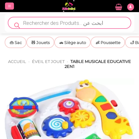
Passer
au
contenu
Recherche
de
produits
👜 Sac
🧸 Jouets
🚗 Siège auto
👶 Poussette
🛁 B
ACCUEIL
-
ÉVEIL ET JOUET
-
TABLE MUSICALE EDUCATIVE
2EN1