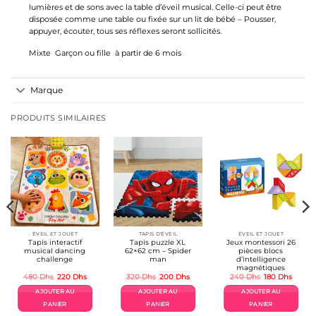
lumières et de sons avec la table d’éveil musical. Celle-ci peut être
disposée comme une table ou fixée sur un lit de bébé – Pousser,
appuyer, écouter, tous ses réflexes seront sollicités.
Mixte Garçon ou fille à partir de 6 mois
Marque
PRODUITS SIMILAIRES
ÉVEIL ET JOUET
TAPIS D'ÉVEIL
ÉVEIL ET JOUET
Tapis interactif
Tapis puzzle XL
Jeux montessori 26
musical dancing
62×62 cm – Spider
pièces blocs
challenge
man
d’intelligence
magnétiques
Le
Le
Le
Le
Le
Le
480
Dhs
220
Dhs
320
Dhs
200
Dhs
240
Dhs
180
Dhs
prix
prix
prix
prix
prix
prix
initial
actuel
initial
actuel
initial
actuel
AJOUTER AU
AJOUTER AU
AJOUTER AU
était :
est :
était :
est :
était :
est :
480 Dhs.
220 Dhs.
320 Dhs.
200 Dhs.
240 Dhs.
180 Dh
PANIER
PANIER
PANIER