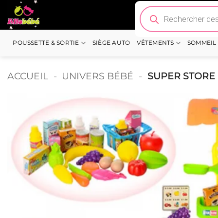
Passer
Recherche
de
au
produits
contenu
POUSSETTE & SORTIE
SIÈGE AUTO
VÊTEMENTS
SOMMEIL
ACCUEIL
-
UNIVERS BÉBÉ
-
SUPER STORE