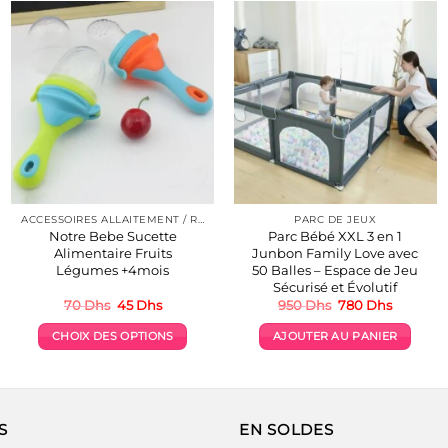
ACCESSOIRES ALLAITEMENT / REPAS
PARC DE JEUX
Notre Bebe Sucette
Parc Bébé XXL 3 en 1
Alimentaire Fruits
Junbon Family Love avec
Légumes +4mois
50 Balles – Espace de Jeu
Sécurisé et Évolutif
Le
Le
Le
Le
70
Dhs
45
Dhs
950
Dhs
780
Dhs
prix
prix
prix
prix
initial
actuel
initial
actuel
CHOIX DES OPTIONS
AJOUTER AU PANIER
était :
est :
était :
est :
.
70 Dhs.
45 Dhs.
950 Dhs.
780 Dhs
Ce
produit
a
plusieurs
S
EN SOLDES
variations.