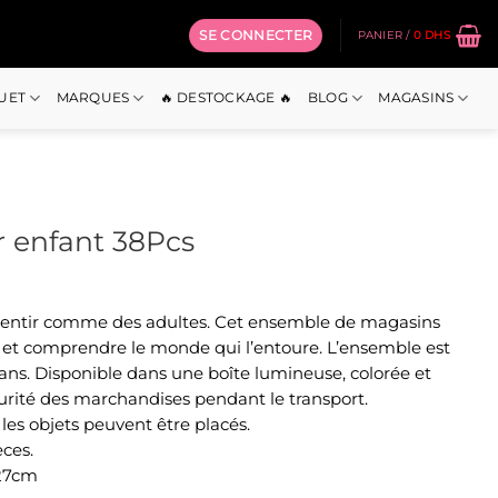
SE CONNECTER
PANIER /
0
DHS
OUET
MARQUES
🔥 DESTOCKAGE 🔥
BLOG
MAGASINS
r enfant 38Pcs
e sentir comme des adultes. Cet ensemble de magasins
et comprendre le monde qui l’entoure. L’ensemble est
ans. Disponible dans une boîte lumineuse, colorée et
curité des marchandises pendant le transport.
 les objets peuvent être placés.
ces.
-27cm