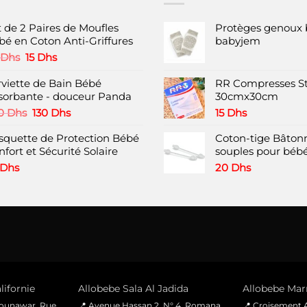
Les
options
t de 2 Paires de Moufles
Protèges genoux 
peuvent
bé en Coton Anti-Griffures
babyjem
être
Le
Le
Dhs
15
Dhs
choisies
prix
prix
initial
actuel
rviette de Bain Bébé
RR Compresses St
sur
était :
est :
sorbante - douceur Panda
30cmx30cm
la
30 Dhs.
15 Dhs.
Le
Le
page
0
Dhs
130
Dhs
15
Dhs
prix
prix
du
squette de Protection Bébé
initial
actuel
Coton-tige Bâtonn
produit
fort et Sécurité Solaire
était :
est :
souples pour bébé
220 Dhs.
130 Dhs.
Dhs
20
Dhs
lifornie
Allobebe Sala Al Jadida
Allobebe Marr
Mounawar, Rue
📍 Avenue Hassan 2, N° 4, Romana
📍 Croisement A