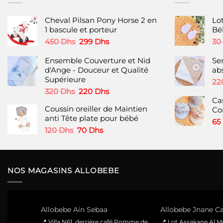
Cheval Pilsan Pony Horse 2 en
Lo
1 bascule et porteur
Bé
Le
Le
450
Dhs
299
Dhs
30
prix
prix
initial
actuel
Ensemble Couverture et Nid
Se
était :
est :
d'Ange - Douceur et Qualité
ab
450 Dhs.
299 Dhs.
Supérieure
22
Le
Le
320
Dhs
220
Dhs
prix
prix
Ca
Coussin oreiller de Maintien
initial
actuel
Con
anti Tête plate pour bébé
était :
est :
65
320 Dhs.
220 Dhs.
Le
Le
120
Dhs
70
Dhs
prix
prix
initial
actuel
était :
est :
120 Dhs.
70 Dhs.
NOS MAGASINS ALLOBEBE
Allobebe Ain Sebaa
Allobebe Jnane Ca
📍 Villa N61, derrière café Pomme de
📍 Lot Assakane Al 