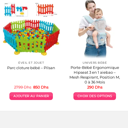
ÉVEIL ET JOUET
UNIVERS BÉBÉ
Porte-Bébé Ergonomique
Parc cloture bébé – Pilsan
Hipseat 3 en 1 aiebao –
Mesh Respirant, Position M,
0 à 36 Mois
Le
Le
2799
Dhs
850
Dhs
290
Dhs
prix
prix
initial
actuel
AJOUTER AU PANIER
CHOIX DES OPTIONS
était :
est :
.
2799 Dhs.
850 Dhs.
Ce
produit
a
plusieurs
variations.