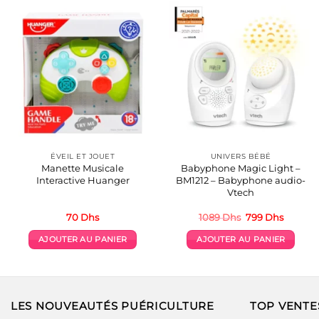
ÉVEIL ET JOUET
UNIVERS BÉBÉ
Manette Musicale
Babyphone Magic Light –
Interactive Huanger
BM1212 – Babyphone audio-
Vtech
Le
Le
70
Dhs
1089
Dhs
799
Dhs
prix
prix
initial
actuel
AJOUTER AU PANIER
AJOUTER AU PANIER
était :
est :
1089 Dhs.
799 Dhs
LES NOUVEAUTÉS PUÉRICULTURE
TOP VENTE