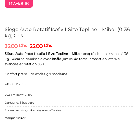
M’AVERTIR
Siège Auto Rotatif Isofix I-Size Topline – Miber (0-36
kg) Gris
Le
Le
3200
Dhs
2200
Dhs
prix
prix
Siège Auto
Rotatif
Isofix
I-Size
Topline
–
Miber
, adapté de la naissance à 36
initial
actuel
kg. Sécurité maximale avec
Isofix
, jambe de force, protection latérale
était :
est :
avancée et rotation 360°.
3200 Dhs.
2200 Dhs.
Confort premium et design moderne.
Couleur Gris
UGS :
miber/MBR05
Catégorie :
Siège auto
Étiquettes :
isize
,
miber
,
siege auto Topline
Marque :
miber