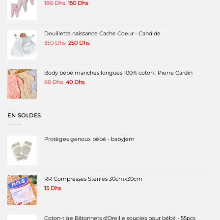
Le
Le
180
Dhs
150
Dhs
prix
prix
initial
actuel
était :
est :
180 Dhs.
150 Dhs.
Douillette naissance Cache Coeur - Candide
Le
Le
350
Dhs
250
Dhs
prix
prix
initial
actuel
était :
est :
350 Dhs.
250 Dhs.
Body bébé manches longues 100% coton : Pierre Cardin
Le
Le
60
Dhs
40
Dhs
prix
prix
initial
actuel
était :
est :
60 Dhs.
40 Dhs.
EN SOLDES
Protèges genoux bébé - babyjem
RR Compresses Steriles 30cmx30cm
15
Dhs
Coton-tige Bâtonnets d'Oreille souples pour bébé - 55pcs