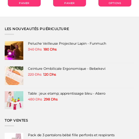
0 Dhs.
1000 Dhs.
790 Dhs.
3200 Dhs.
2790 Dhs.
2900 Dhs.
1650 
PANIER
PANIER
OPTIONS
Ce
produit
a
plusieurs
variations.
LES NOUVEAUTÉS PUÉRICULTURE
Les
options
peuvent
Peluche Veilleuse Projecteur Lapin - Funmuch
être
Le
Le
340
Dhs
180
Dhs
choisies
prix
prix
sur
initial
actuel
la
était :
est :
page
340 Dhs.
180 Dhs.
Ceinture Ombilicale Ergonomique - Bebekevi
du
produit
Le
Le
220
Dhs
120
Dhs
prix
prix
initial
actuel
était :
est :
220 Dhs.
120 Dhs.
Table : jeux etamp; apprentissage bleu - Abero
Le
Le
480
Dhs
298
Dhs
prix
prix
initial
actuel
était :
est :
480 Dhs.
298 Dhs.
TOP VENTES
Pack de 3 pantalons bébé fille perforés et respirants