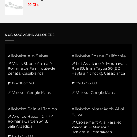
20
Dhs
NOS MAGASINS ALLOBEBE
Allobebe Ain Sebaa
Allobebe Jnane Californie
📍 Villa N61, derrière café
📍 Lot Assakane Al Mounawar,
Pomme de Pain, route de
Rue 93, Imm Tayba 50 (BD
Zenata, Casablanca
Hayfa ain chock), Casablanca
☎️
0670030178
☎️
0703196999
🔗
Voir sur Google Maps
🔗
Voir sur Google Maps
Allobebe Sala Al Jadida
Allobebe Marrakech Allal
Fassi
📍 Avenue Hassan 2, N° 4,
Romana Garden 34 B,
📍 Croisement Allal Fassi et
Sala Al Jadida
Yaacoub El Mansour
(Majorelle), Marrakech
☎️
0703195999