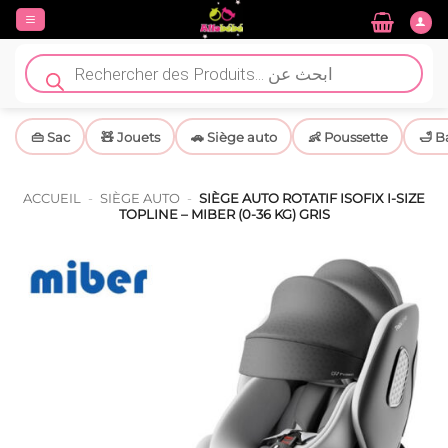
Passer
au
contenu
Recherche
de
produits
👜 Sac
🧸 Jouets
🚗 Siège auto
👶 Poussette
🛁 B
ACCUEIL
-
SIÈGE AUTO
-
SIÈGE AUTO ROTATIF ISOFIX I-SIZE
TOPLINE – MIBER (0-36 KG) GRIS