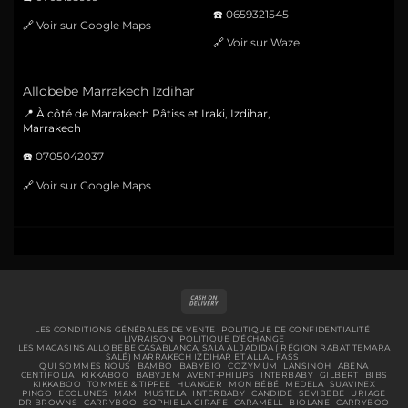
☎️
0659321545
🔗
Voir sur Google Maps
🔗
Voir sur Waze
Allobebe Marrakech Izdihar
📍 À côté de Marrakech Pâtiss et Iraki, Izdihar,
Marrakech
☎️
0705042037
🔗
Voir sur Google Maps
Cash
On
Delivery
LES CONDITIONS GÉNÉRALES DE VENTE
POLITIQUE DE CONFIDENTIALITÉ
LIVRAISON
POLITIQUE D’ÉCHANGE
LES MAGASINS ALLOBEBE CASABLANCA, SALA AL JADIDA ( RÉGION RABAT TEMARA
SALÉ) MARRAKECH IZDIHAR ET ALLAL FASSI
QUI SOMMES NOUS
BAMBO
BABYBIO
COZYMUM
LANSINOH
ABENA
CENTIFOLIA
KIKKABOO
BABYJEM
AVENT-PHILIPS
INTERBABY
GILBERT
BIBS
KIKKABOO
TOMMEE & TIPPEE
HUANGER
MON BÉBÉ
MEDELA
SUAVINEX
PINGO
ECOLUNES
MAM
MUSTELA
INTERBABY
CANDIDE
SEVIBEBE
URIAGE
DR BROWNS
CARRYBOO
SOPHIE LA GIRAFE
CARAMELL
BIOLANE
CARRYBOO