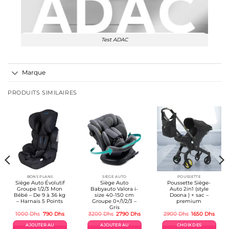
Test ADAC
Marque
PRODUITS SIMILAIRES
BONS PLANS
SIÈGE AUTO
POUSSETTE
Siège Auto Évolutif
Siège Auto
Poussette Siège-
Groupe 1/2/3 Mon
Babyauto Valora i-
Auto 2in1 (style
Bébé – De 9 à 36 kg
size 40-150 cm
Doona ) + sac –
– Harnais 5 Points
Groupe 0+/1/2/3 –
premium
Gris
Le
Le
Le
Le
Le
Le
1000
Dhs
790
Dhs
3200
Dhs
2790
Dhs
2900
Dhs
1650
Dhs
prix
prix
prix
prix
prix
prix
uel
initial
actuel
initial
actuel
initial
actue
AJOUTER AU
AJOUTER AU
CHOIX DES
:
était :
est :
était :
est :
était :
est :