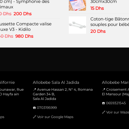
était :
est :
60 cm) - Symphonie des
30cmx30cm
la
69 Dhs.
60 Dhs.
imaux
page
15
Dhs
Le
Le
0
Dhs
200
Dhs
du
prix
prix
Coton-tige Bâtonn
produit
ussette Compacte valise
initial
actuel
souples pour bébé
uxe V3 - Kidilo
était :
est :
20
Dhs
380 Dhs.
200 Dhs.
Le
Le
40
Dhs
980
Dhs
prix
prix
initial
actuel
était :
est :
1240 Dhs.
980 Dhs.
lifornie
Allobebe Sala Al Jadida
Allobebe Marr
Mounawar, Rue
📍 Avenue Hassan 2, N° 4, Romana
📍 Croisement A
D Hayfa ain
Garden 34 B,
El Mansour (Maj
Sala Al Jadida
☎️
0659321545
☎️
0703195999
🔗
Voir sur Waz
aps
🔗
Voir sur Google Maps