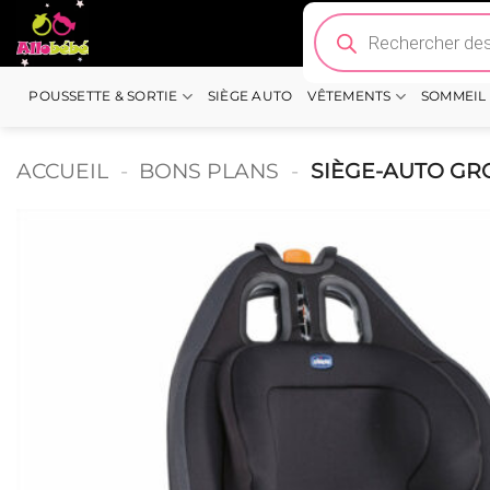
Passer
Recherche
de
au
produits
contenu
POUSSETTE & SORTIE
SIÈGE AUTO
VÊTEMENTS
SOMMEIL
ACCUEIL
-
BONS PLANS
-
SIÈGE-AUTO GRO