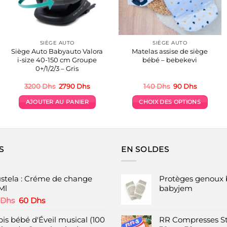
SIÈGE AUTO
SIÈGE AUTO
Siège Auto Babyauto Valora
Matelas assise de siège
i-size 40-150 cm Groupe
bébé – bebekevi
0+/1/2/3 – Gris
Le
Le
Le
Le
3200
Dhs
2790
Dhs
140
Dhs
90
Dhs
prix
prix
prix
prix
initial
actuel
initial
actuel
AJOUTER AU PANIER
CHOIX DES OPTIONS
était :
est :
était :
est :
.
3200 Dhs.
2790 Dhs.
140 Dhs.
90 Dhs.
Ce
produit
a
plusieurs
S
EN SOLDES
variations.
Les
options
stela : Créme de change
Protèges genoux 
peuvent
Ml
babyjem
être
Le
Le
Dhs
60
Dhs
choisies
prix
prix
initial
actuel
pis bébé d'Éveil musical (100
RR Compresses St
sur