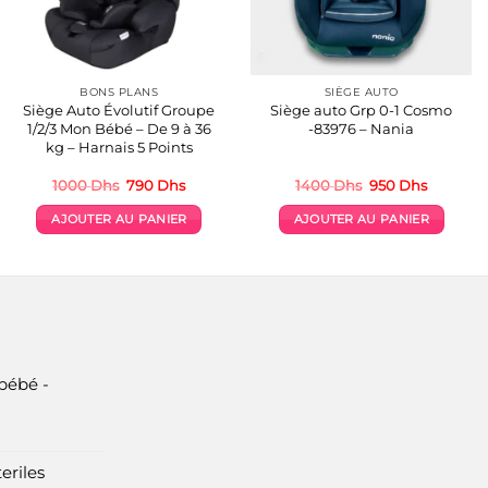
BONS PLANS
SIÈGE AUTO
Siège Auto Évolutif Groupe
Siège auto Grp 0-1 Cosmo
1/2/3 Mon Bébé – De 9 à 36
-83976 – Nania
kg – Harnais 5 Points
Le
Le
Le
Le
1000
Dhs
790
Dhs
1400
Dhs
950
Dhs
prix
prix
prix
prix
initial
actuel
initial
actuel
AJOUTER AU PANIER
AJOUTER AU PANIER
était :
est :
était :
est :
1000 Dhs.
790 Dhs.
1400 Dhs.
950 Dhs.
bébé -
eriles