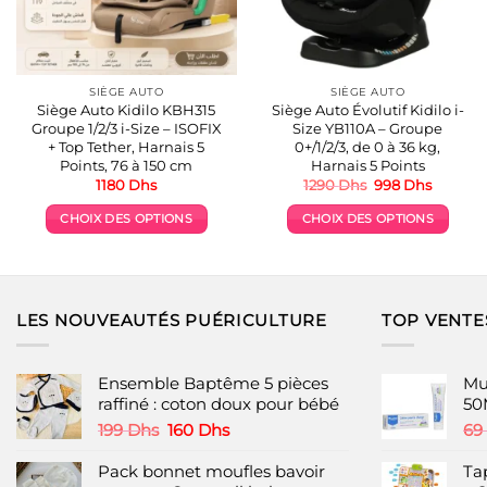
SIÈGE AUTO
SIÈGE AUTO
Siège Auto Kidilo KBH315
Siège Auto Évolutif Kidilo i-
Groupe 1/2/3 i-Size – ISOFIX
Size YB110A – Groupe
+ Top Tether, Harnais 5
0+/1/2/3, de 0 à 36 kg,
Points, 76 à 150 cm
Harnais 5 Points
Le
Le
1180
Dhs
1290
Dhs
998
Dhs
prix
prix
initial
actuel
CHOIX DES OPTIONS
CHOIX DES OPTIONS
était :
est :
1290 Dhs.
998 Dhs
Ce
Ce
produit
produit
a
a
plusieurs
plusieurs
LES NOUVEAUTÉS PUÉRICULTURE
TOP VENTE
variations.
variations.
Les
Les
options
options
Ensemble Baptême 5 pièces
Mu
peuvent
peuvent
raffiné : coton doux pour bébé
50
être
être
Le
Le
199
Dhs
160
Dhs
69
choisies
choisies
prix
prix
initial
actuel
Pack bonnet moufles bavoir
Ta
sur
sur