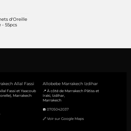
ets d'Oreille
 - 55pcs
akech Allal Fassi
Allobebe Marrakech Izdihar
llal Fassi et Yaacoub
📍 À côté de Marrakech Pâtiss et
orelle), Marrakech
Iraki, Izdihar,
Marrakech
☎️
0705042037
e
🔗
Voir sur Google Maps