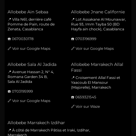
Allobebe Ain Sebaa
Allobebe Jnane Californie
📍 Villa N61, derrière café
📍 Lot Assakane Al Mounawar,
Pomme de Pain, route de
Rue 93, Imm Tayba 50 (BD
Zenata, Casablanca
Hayfa ain chock), Casablanca
☎️
0670030178
☎️
0703196999
🔗
Voir sur Google Maps
🔗
Voir sur Google Maps
Allobebe Sala Al Jadida
Allobebe Marrakech Allal
Fassi
📍 Avenue Hassan 2, N° 4,
Romana Garden 34 B,
📍 Croisement Allal Fassi et
Sala Al Jadida
Yaacoub El Mansour
(Majorelle), Marrakech
☎️
0703195999
☎️
0659321545
🔗
Voir sur Google Maps
🔗
Voir sur Waze
Allobebe Marrakech Izdihar
📍 À côté de Marrakech Pâtiss et Iraki, Izdihar,
Marrakech