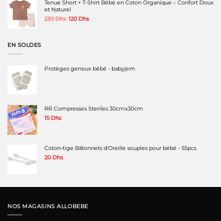
Tenue Short + T-Shirt Bébé en Coton Organique – Confort Doux
et Naturel
Le
Le
230
Dhs
120
Dhs
prix
prix
initial
actuel
était :
est :
EN SOLDES
230 Dhs.
120 Dhs.
Protèges genoux bébé - babyjem
RR Compresses Steriles 30cmx30cm
15
Dhs
Coton-tige Bâtonnets d'Oreille souples pour bébé - 55pcs
20
Dhs
NOS MAGASINS ALLOBEBE