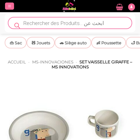
Passer
au
contenu
Recherche
de
produits
👜 Sac
🧸 Jouets
🚗 Siège auto
👶 Poussette
🛁 B
ACCUEIL
-
MS-INNOVACIONES
-
SET VAISSELLE GIRAFFE –
MS INNOVATIONS