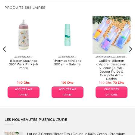
PRODUITS SIMILAIRES
ALIMENTATION
ALIMENTATION
ACCESSOIRES ALLAITEMENT / REPAS
Biberon Suavinex
Thermos Miniland
Cuillère-Biberon
360° Walk Pink (+6
500 ml – Baleine
d’Apprentissage en
mois)
Silicone (90ml) –
Doseur Purée &
Compote Anti-
Gâchis
Le
Le
140
Dhs
199
Dhs
140
Dhs
70
Dhs
prix
prix
l
initial
actuel
AJOUTER AU
AJOUTER AU
CHOIX DES
était :
est :
s.
140 Dhs.
70 Dhs
PANIER
PANIER
OPTIONS
Ce
produit
a
plusieurs
variations.
LES NOUVEAUTÉS PUÉRICULTURE
Les
options
peuvent
Lot de 3 Grenouillères Tissu Douceur 100% Coton - Premium