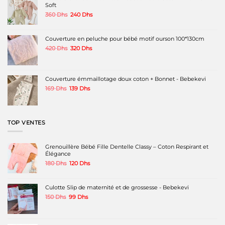
être
Soft
choisies
Le
Le
360
Dhs
240
Dhs
sur
prix
prix
la
initial
actuel
page
était :
est :
Couverture en peluche pour bébé motif ourson 100*130cm
du
360 Dhs.
240 Dhs.
produit
Le
Le
420
Dhs
320
Dhs
prix
prix
initial
actuel
était :
est :
420 Dhs.
320 Dhs.
Couverture émmaillotage doux coton + Bonnet - Bebekevi
Le
Le
169
Dhs
139
Dhs
prix
prix
initial
actuel
était :
est :
169 Dhs.
139 Dhs.
TOP VENTES
Grenouillère Bébé Fille Dentelle Classy – Coton Respirant et
Élégance
Le
Le
180
Dhs
120
Dhs
prix
prix
initial
actuel
était :
est :
Culotte Slip de maternité et de grossesse - Bebekevi
180 Dhs.
120 Dhs.
Le
Le
150
Dhs
99
Dhs
prix
prix
initial
actuel
était :
est :
150 Dhs.
99 Dhs.