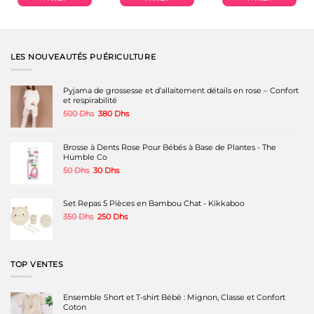
LES NOUVEAUTÉS PUÉRICULTURE
Pyjama de grossesse et d’allaitement détails en rose – Confort
et respirabilité
Le
Le
500
Dhs
380
Dhs
prix
prix
initial
actuel
était :
est :
Brosse à Dents Rose Pour Bébés à Base de Plantes - The
500 Dhs.
380 Dhs.
Humble Co
Le
Le
50
Dhs
30
Dhs
prix
prix
initial
actuel
était :
est :
Set Repas 5 Pièces en Bambou Chat - Kikkaboo
50 Dhs.
30 Dhs.
Le
Le
350
Dhs
250
Dhs
prix
prix
initial
actuel
était :
est :
350 Dhs.
250 Dhs.
TOP VENTES
Ensemble Short et T-shirt Bébé : Mignon, Classe et Confort
Coton