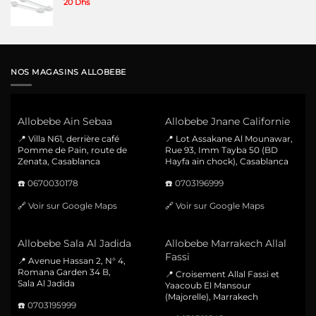
20
Dhs
NOS MAGASINS ALLOBEBE
Allobebe Ain Sebaa
Allobebe Jnane Californie
📍 Villa N61, derrière café
📍 Lot Assakane Al Mounawar,
Pomme de Pain, route de
Rue 93, Imm Tayba 50 (BD
Zenata, Casablanca
Hayfa ain chock), Casablanca
☎️
0670030178
☎️
0703196999
🔗
Voir sur Google Maps
🔗
Voir sur Google Maps
Allobebe Sala Al Jadida
Allobebe Marrakech Allal
Fassi
📍 Avenue Hassan 2, N° 4,
Romana Garden 34 B,
📍 Croisement Allal Fassi et
Sala Al Jadida
Yaacoub El Mansour
(Majorelle), Marrakech
☎️
0703195999