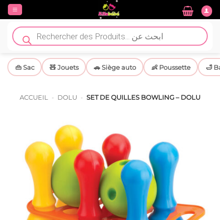
Passer
au
contenu
Recherche
de
produits
👜 Sac
🧸 Jouets
🚗 Siège auto
👶 Poussette
🛁 B
ACCUEIL
-
DOLU
-
SET DE QUILLES BOWLING – DOLU