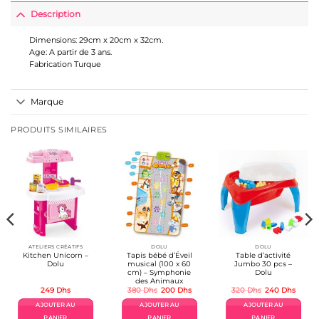
Description
Dimensions: 29cm x 20cm x 32cm.
Age: A partir de 3 ans.
Fabrication Turque
Marque
PRODUITS SIMILAIRES
ATELIERS CRÉATIFS
DOLU
DOLU
Kitchen Unicorn –
Tapis bébé d’Éveil
Table d’activité
Dolu
musical (100 x 60
Jumbo 30 pcs –
cm) – Symphonie
Dolu
des Animaux
Le
Le
Le
Le
249
Dhs
380
Dhs
200
Dhs
320
Dhs
240
Dhs
prix
prix
prix
prix
el
initial
actuel
initial
actuel
AJOUTER AU
AJOUTER AU
AJOUTER AU
était :
est :
était :
est :
Dhs.
380 Dhs.
200 Dhs.
320 Dhs.
240 D
PANIER
PANIER
PANIER