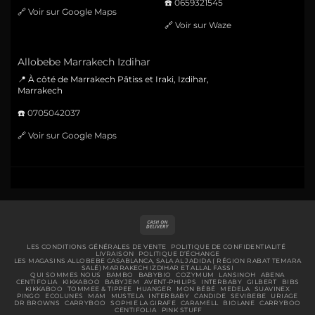
☎️
0659321545
🔗
Voir sur Google Maps
🔗
Voir sur Waze
Allobebe Marrakech Izdihar
📍 À côté de Marrakech Pâtiss et Iraki, Izdihar,
Marrakech
☎️
0705042037
🔗
Voir sur Google Maps
Cash
On
Delivery
LES CONDITIONS GÉNÉRALES DE VENTE
POLITIQUE DE CONFIDENTIALITÉ
LIVRAISON
POLITIQUE D’ÉCHANGE
LES MAGASINS ALLOBEBE CASABLANCA, SALA AL JADIDA ( RÉGION RABAT TEMARA
SALÉ) MARRAKECH IZDIHAR ET ALLAL FASSI
QUI SOMMES NOUS
BAMBO
BABYBIO
COZYMUM
LANSINOH
ABENA
CENTIFOLIA
KIKKABOO
BABYJEM
AVENT-PHILIPS
INTERBABY
GILBERT
BIBS
KIKKABOO
TOMMEE & TIPPEE
HUANGER
MON BÉBÉ
MEDELA
SUAVINEX
PINGO
ECOLUNES
MAM
MUSTELA
INTERBABY
CANDIDE
SEVIBEBE
URIAGE
DR BROWNS
CARRYBOO
SOPHIE LA GIRAFE
CARAMELL
BIOLANE
CARRYBOO
CENTIFOLIA
PINK STUFF