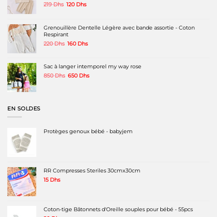
Le
Le
219
Dhs
120
Dhs
prix
prix
initial
actuel
était :
est :
Grenouillère Dentelle Légère avec bande assortie - Coton
219 Dhs.
120 Dhs.
Respirant
Le
Le
220
Dhs
160
Dhs
prix
prix
initial
actuel
était :
est :
Sac à langer intemporel my way rose
220 Dhs.
160 Dhs.
Le
Le
850
Dhs
650
Dhs
prix
prix
initial
actuel
était :
est :
850 Dhs.
650 Dhs.
EN SOLDES
Protèges genoux bébé - babyjem
RR Compresses Steriles 30cmx30cm
15
Dhs
Coton-tige Bâtonnets d'Oreille souples pour bébé - 55pcs