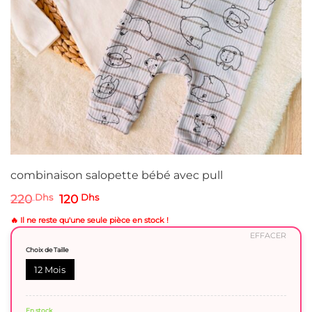
combinaison salopette bébé avec pull
Le
Le
220
Dhs
120
Dhs
prix
prix
initial
actuel
🔥 Il ne reste qu'une seule pièce en stock !
était :
est :
EFFACER
220 Dhs.
120 Dhs.
Choix de Taille
12 Mois
En stock