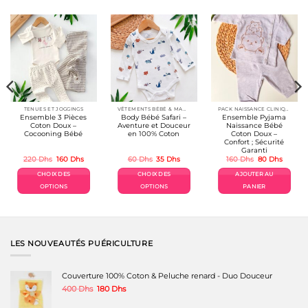
TENUES ET JOGGINGS
VÊTEMENTS BÉBÉ & MAMAN
PACK NAISSANCE CLINIQUE BÉBÉ
Ensemble 3 Pièces
Body Bébé Safari –
Ensemble Pyjama
Coton Doux –
Aventure et Douceur
Naissance Bébé
Cocooning Bébé
en 100% Coton
Coton Doux –
Confort ; Sécurité
Garanti
Le
Le
Le
Le
Le
Le
220
Dhs
160
Dhs
60
Dhs
35
Dhs
160
Dhs
80
Dhs
prix
prix
prix
prix
prix
prix
el
initial
actuel
initial
actuel
initial
actuel
CHOIX DES
CHOIX DES
AJOUTER AU
était :
est :
était :
est :
était :
est :
Dhs.
220 Dhs.
160 Dhs.
60 Dhs.
35 Dhs.
160 Dhs.
80 Dhs.
OPTIONS
OPTIONS
PANIER
Ce
Ce
produit
produit
a
a
plusieurs
plusieurs
variations.
variations.
LES NOUVEAUTÉS PUÉRICULTURE
Les
Les
options
options
peuvent
peuvent
Couverture 100% Coton & Peluche renard - Duo Douceur
être
être
Le
Le
400
Dhs
180
Dhs
choisies
choisies
prix
prix
sur
sur
initial
actuel