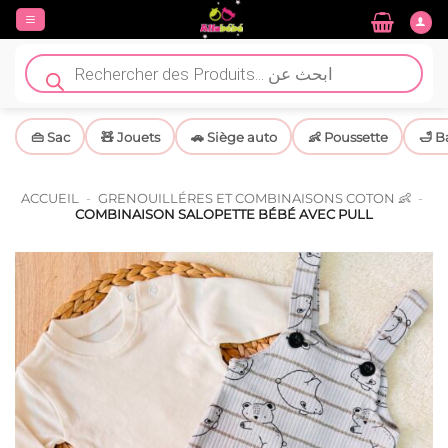
Passer
au
contenu
Recherche
de
produits
👜 Sac
🧸 Jouets
🚗 Siège auto
👶 Poussette
🛁 B
ACCUEIL
-
GRENOUILLÉRES ET COMBINAISONS COTON 👶
-
COMBINAISON SALOPETTE BÉBÉ AVEC PULL