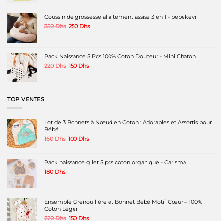
la
la
était :
est :
page
page
400 Dhs.
180 Dhs.
Coussin de grossesse allaitement assise 3 en 1 - bebekevi
du
du
produit
produit
Le
Le
350
Dhs
250
Dhs
prix
prix
initial
actuel
était :
est :
350 Dhs.
250 Dhs.
Pack Naissance 5 Pcs 100% Coton Douceur - Mini Chaton
Le
Le
220
Dhs
150
Dhs
prix
prix
initial
actuel
était :
est :
220 Dhs.
150 Dhs.
TOP VENTES
Lot de 3 Bonnets à Nœud en Coton : Adorables et Assortis pour
Bébé
Le
Le
160
Dhs
100
Dhs
prix
prix
initial
actuel
était :
est :
Pack naissance gilet 5 pcs coton organique - Carisma
160 Dhs.
100 Dhs.
180
Dhs
Ensemble Grenouillère et Bonnet Bébé Motif Cœur – 100%
Coton Léger
Le
Le
220
Dhs
150
Dhs