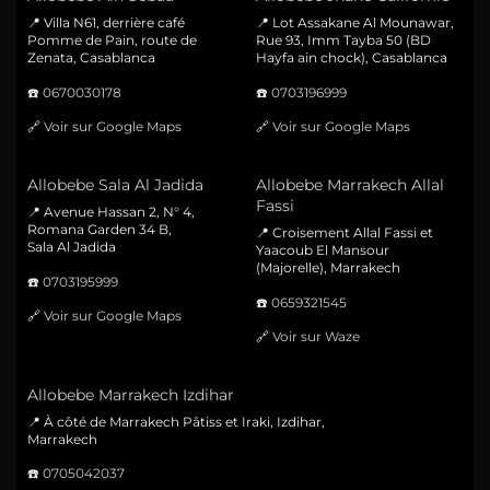
📍 Villa N61, derrière café
📍 Lot Assakane Al Mounawar,
Pomme de Pain, route de
Rue 93, Imm Tayba 50 (BD
Zenata, Casablanca
Hayfa ain chock), Casablanca
☎️
0670030178
☎️
0703196999
🔗
Voir sur Google Maps
🔗
Voir sur Google Maps
Allobebe Sala Al Jadida
Allobebe Marrakech Allal
Fassi
📍 Avenue Hassan 2, N° 4,
Romana Garden 34 B,
📍 Croisement Allal Fassi et
Sala Al Jadida
Yaacoub El Mansour
(Majorelle), Marrakech
☎️
0703195999
☎️
0659321545
🔗
Voir sur Google Maps
🔗
Voir sur Waze
Allobebe Marrakech Izdihar
📍 À côté de Marrakech Pâtiss et Iraki, Izdihar,
Marrakech
☎️
0705042037