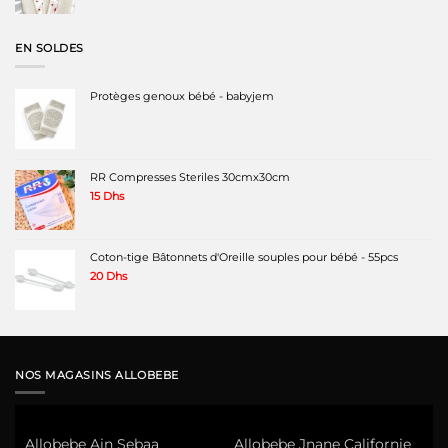
prix
prix
initial
actuel
était :
est :
EN SOLDES
220 Dhs.
150 Dhs.
Protèges genoux bébé - babyjem
RR Compresses Steriles 30cmx30cm
15
Dhs
Coton-tige Bâtonnets d'Oreille souples pour bébé - 55pcs
20
Dhs
NOS MAGASINS ALLOBEBE
Allobebe Ain Sebaa
Allobebe Jnane Californie