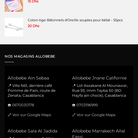
15
Dhs
Coton-tige Bâtonnets d'Oreille souples pour bébé - 55pcs
20
Dhs
NOS MAGASINS ALLOBEBE
Allobebe Ain Sebaa
Allobebe Jnane Californie
📍 Villa N61, derrière café
📍 Lot Assakane Al Mounawar,
Pomme de Pain, route de
Rue 93, Imm Tayba 50 (BD
Zenata, Casablanca
Hayfa ain chock), Casablanca
☎️
0670030178
☎️
0703196999
🔗
Voir sur Google Maps
🔗
Voir sur Google Maps
Allobebe Sala Al Jadida
Allobebe Marrakech Allal
Fassi