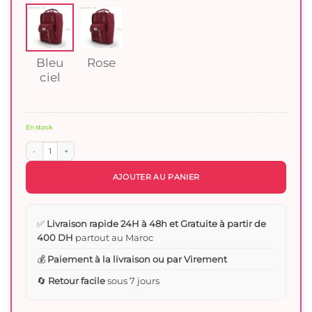
Bleu
Rose
ciel
En stock
quantité de Sac à dos maternelle multifonction - Doughnut
AJOUTER AU PANIER
✅
Livraison rapide 24H à 48h et Gratuite à partir de
400 DH
partout au Maroc
💰
Paiement à la livraison ou par Virement
🔄
Retour facile
sous 7 jours