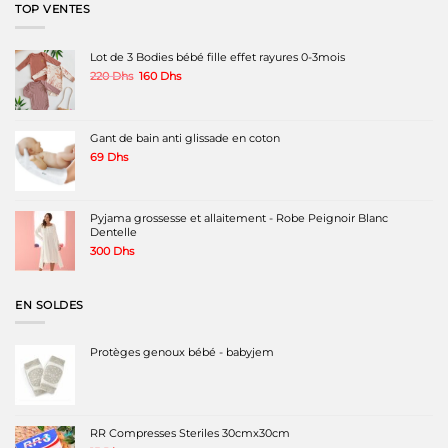
TOP VENTES
Lot de 3 Bodies bébé fille effet rayures 0-3mois
Le
Le
220
Dhs
160
Dhs
prix
prix
initial
actuel
était :
est :
220 Dhs.
160 Dhs.
Gant de bain anti glissade en coton
69
Dhs
Pyjama grossesse et allaitement - Robe Peignoir Blanc
Dentelle
300
Dhs
EN SOLDES
Protèges genoux bébé - babyjem
RR Compresses Steriles 30cmx30cm