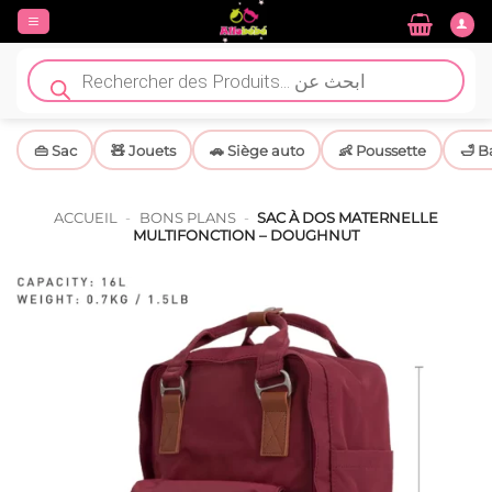
Passer
au
contenu
Recherche
de
produits
👜 Sac
🧸 Jouets
🚗 Siège auto
👶 Poussette
🛁 B
ACCUEIL
-
BONS PLANS
-
SAC À DOS MATERNELLE
MULTIFONCTION – DOUGHNUT