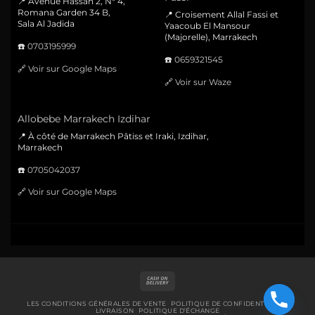
📍 Avenue Hassan 2, N° 4,
Romana Garden 34 B,
📍 Croisement Allal Fassi et
Sala Al Jadida
Yaacoub El Mansour
(Majorelle), Marrakech
☎️
0703195999
☎️
0659321545
🔗
Voir sur Google Maps
🔗
Voir sur Waze
Allobebe Marrakech Izdihar
📍 À côté de Marrakech Pâtiss et Iraki, Izdihar,
Marrakech
☎️
0705042037
🔗
Voir sur Google Maps
Cash
On
Delivery
LES CONDITIONS GÉNÉRALES DE VENTE
POLITIQUE DE CONFIDENTIALITÉ
LIVRAISON
POLITIQUE D’ÉCHANGE