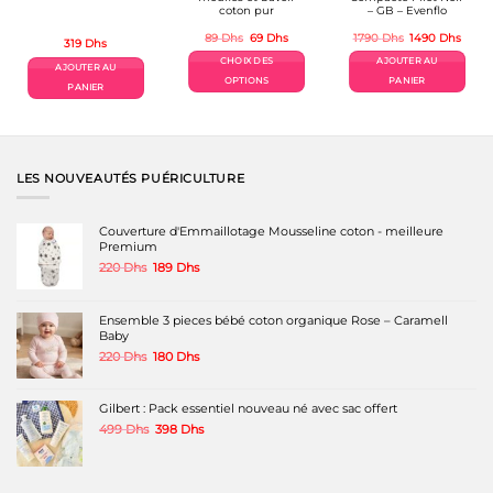
coton pur
– GB – Evenflo
Le
Le
Le
Le
89
Dhs
69
Dhs
1790
Dhs
1490
Dhs
319
Dhs
prix
prix
prix
prix
initial
actuel
initial
actue
CHOIX DES
AJOUTER AU
était :
est :
était :
est :
AJOUTER AU
89 Dhs.
69 Dhs.
1790 Dhs.
1490 
OPTIONS
PANIER
PANIER
Ce
produit
a
plusieurs
variations.
LES NOUVEAUTÉS PUÉRICULTURE
Les
options
peuvent
Couverture d'Emmaillotage Mousseline coton - meilleure
être
Premium
choisies
Le
Le
sur
220
Dhs
189
Dhs
prix
prix
la
initial
actuel
page
était :
est :
du
Ensemble 3 pieces bébé coton organique Rose – Caramell
220 Dhs.
189 Dhs.
produit
Baby
Le
Le
220
Dhs
180
Dhs
prix
prix
initial
actuel
était :
est :
Gilbert : Pack essentiel nouveau né avec sac offert
220 Dhs.
180 Dhs.
Le
Le
499
Dhs
398
Dhs
prix
prix
initial
actuel
était :
est :
499 Dhs.
398 Dhs.