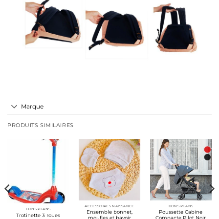
Marque
PRODUITS SIMILAIRES
ACCESSOIRES NAISSANCE
BONS PLANS
BONS PLANS
Ensemble bonnet,
Poussette Cabine
Trotinette 3 roues
moufles et bavoir
Compacte Pilot Noir