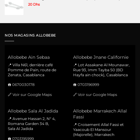
20
Dhs
NOS MAGASINS ALLOBEBE
Allobebe Ain Sebaa
Allobebe Jnane Californie
📍 Villa N61, derrière café
📍 Lot Assakane Al Mounawar,
Pomme de Pain, route de
Rue 93, Imm Tayba 50 (BD
Zenata, Casablanca
Hayfa ain chock), Casablanca
☎️
0670030178
☎️
0703196999
🔗
Voir sur Google Maps
🔗
Voir sur Google Maps
Allobebe Sala Al Jadida
Allobebe Marrakech Allal
Fassi
📍 Avenue Hassan 2, N° 4,
Romana Garden 34 B,
📍 Croisement Allal Fassi et
Sala Al Jadida
Yaacoub El Mansour
(Majorelle), Marrakech
☎️
0703195999