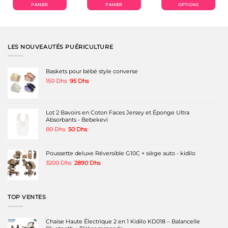
Dhs.
600 Dhs.
320 Dhs.
1790 Dhs.
1490 Dhs.
350 Dhs.
250 Dh
PANIER
PANIER
OPTIONS
Ce
produit
a
plusieurs
variations.
LES NOUVEAUTÉS PUÉRICULTURE
Les
options
peuvent
Baskets pour bébé style converse
être
Le
Le
150
Dhs
95
Dhs
choisies
prix
prix
sur
initial
actuel
la
était :
est :
page
150 Dhs.
95 Dhs.
Lot 2 Bavoirs en Coton Faces Jersey et Éponge Ultra
du
Absorbants - Bebekevi
produit
Le
Le
80
Dhs
50
Dhs
prix
prix
initial
actuel
était :
est :
Poussette deluxe Réversible G10C + siège auto - kidilo
80 Dhs.
50 Dhs.
Le
Le
3200
Dhs
2890
Dhs
prix
prix
initial
actuel
était :
est :
3200 Dhs.
2890 Dhs.
TOP VENTES
Chaise Haute Électrique 2 en 1 Kidilo KD018 – Balancelle