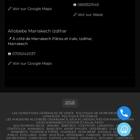
☎️
0659321545
🔗
Voir sur Google Maps
🔗
Voir sur Waze
Allobebe Marrakech Izdihar
📍 À côté de Marrakech Pâtiss et Iraki, Izdihar,
Marrakech
☎️
0705042037
🔗
Voir sur Google Maps
Cash
On
Delivery
LES CONDITIONS GÉNÉRALES DE VENTE
POLITIQUE DE CONFIDENTIALITÉ
LIVRAISON
POLITIQUE D’ÉCHANGE
LES MAGASINS ALLOBEBE CASABLANCA, SALA AL JADIDA ( RÉGION RABAT TEMARA
SALÉ) MARRAKECH IZDIHAR ET ALLAL FASSI
QUI SOMMES NOUS
BAMBO
BABYBIO
COZYMUM
LANSINOH
ABENA
CENTIFOLIA
KIKKABOO
BABYJEM
AVENT-PHILIPS
INTERBABY
GILBERT
BIBS
KIKKABOO
TOMMEE & TIPPEE
HUANGER
MON BÉBÉ
MEDELA
SUAVINEX
PINGO
ECOLUNES
MAM
MUSTELA
INTERBABY
CANDIDE
SEVIBEBE
URIAGE
DR BROWNS
CARRYBOO
SOPHIE LA GIRAFE
CARAMELL
BIOLANE
CARRYBOO