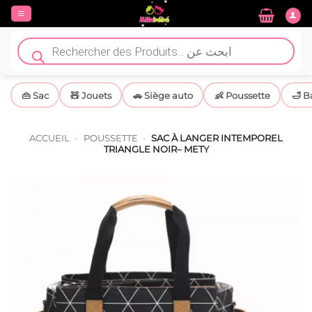
Passer
au
contenu
Recherche
de
produits
👜 Sac
🧸 Jouets
🚗 Siège auto
👶 Poussette
🛁 B
ACCUEIL
-
POUSSETTE
-
SAC À LANGER INTEMPOREL
TRIANGLE NOIR– METY