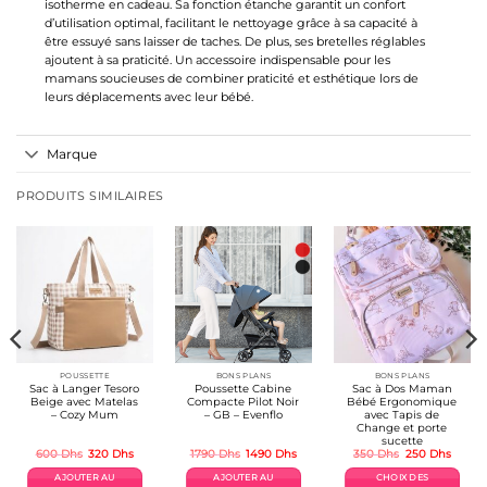
isotherme en cadeau. Sa fonction étanche garantit un confort
d’utilisation optimal, facilitant le nettoyage grâce à sa capacité à
être essuyé sans laisser de taches. De plus, ses bretelles réglables
ajoutent à sa praticité. Un accessoire indispensable pour les
mamans soucieuses de combiner praticité et esthétique lors de
leurs déplacements avec leur bébé.
Marque
PRODUITS SIMILAIRES
POUSSETTE
BONS PLANS
BONS PLANS
Sac à Langer Tesoro
Poussette Cabine
Sac à Dos Maman
Beige avec Matelas
Compacte Pilot Noir
Bébé Ergonomique
– Cozy Mum
– GB – Evenflo
avec Tapis de
Change et porte
sucette
Le
Le
Le
Le
Le
Le
600
Dhs
320
Dhs
1790
Dhs
1490
Dhs
350
Dhs
250
Dhs
prix
prix
prix
prix
prix
prix
el
initial
actuel
initial
actuel
initial
actuel
AJOUTER AU
AJOUTER AU
CHOIX DES
était :
est :
était :
est :
était :
est :