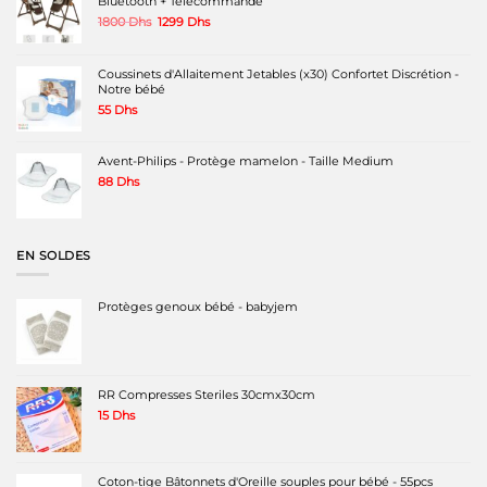
Bluetooth + Télécommande
Le
Le
1800
Dhs
1299
Dhs
prix
prix
initial
actuel
était :
est :
Coussinets d'Allaitement Jetables (x30) Confortet Discrétion -
1800 Dhs.
1299 Dhs.
Notre bébé
55
Dhs
Avent-Philips - Protège mamelon - Taille Medium
88
Dhs
EN SOLDES
Protèges genoux bébé - babyjem
RR Compresses Steriles 30cmx30cm
15
Dhs
Coton-tige Bâtonnets d'Oreille souples pour bébé - 55pcs