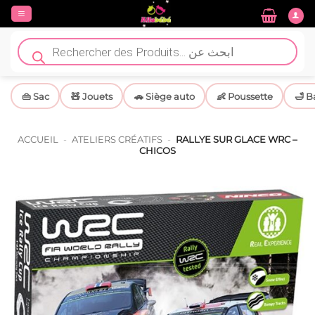
Passer
au
contenu
Recherche
de
produits
👜 Sac
🧸 Jouets
🚗 Siège auto
👶 Poussette
🛁 B
ACCUEIL
-
ATELIERS CRÉATIFS
-
RALLYE SUR GLACE WRC –
CHICOS