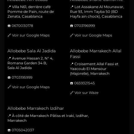
📍 Villa N61, derrière café
📍 Lot Assakane Al Mounawar,
Pomme de Pain, route de
Rue 93, Imm Tayba 50 (BD
Zenata, Casablanca
Hayfa ain chock), Casablanca
☎️
0670030178
☎️
0703196999
🔗
Voir sur Google Maps
🔗
Voir sur Google Maps
Allobebe Sala Al Jadida
Allobebe Marrakech Allal
Fassi
📍 Avenue Hassan 2, N° 4,
Romana Garden 34 B,
📍 Croisement Allal Fassi et
Sala Al Jadida
Yaacoub El Mansour
(Majorelle), Marrakech
☎️
0703195999
☎️
0659321545
🔗
Voir sur Google Maps
🔗
Voir sur Waze
Allobebe Marrakech Izdihar
📍 À côté de Marrakech Pâtiss et Iraki, Izdihar,
Marrakech
☎️
0705042037