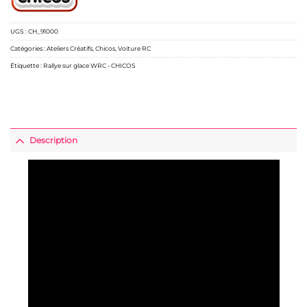
UGS :
CH_91000
Catégories :
Ateliers Créatifs
,
Chicos
,
Voiture RC
Étiquette :
Rallye sur glace WRC - CHICOS
Description