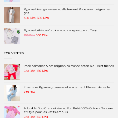
prix
prix
initial
actuel
était :
est :
Pyjama hiver grossesse et allaitement Robe avec peignoir en
220 Dhs.
160 Dhs.
gris
Le
Le
450
Dhs
380
Dhs
prix
prix
initial
actuel
était :
est :
Pyjama bébé confort + en coton organique - tiffany
450 Dhs.
380 Dhs.
Le
Le
180
Dhs
100
Dhs
prix
prix
initial
actuel
était :
est :
180 Dhs.
100 Dhs.
TOP VENTES
Pack naissance 5 pcs mignon naissance coton bio - Best friends
Le
Le
220
Dhs
150
Dhs
prix
prix
initial
actuel
était :
est :
220 Dhs.
150 Dhs.
Ensemble Pyjama grossesse et allaitement Bleu en dentelle
230
Dhs
Adorable Duo Grenouillère et Pull Bébé 100% Coton - Douceur
et Style pour les Petits Amours.
Le
Le
220
Dhs
160
Dhs