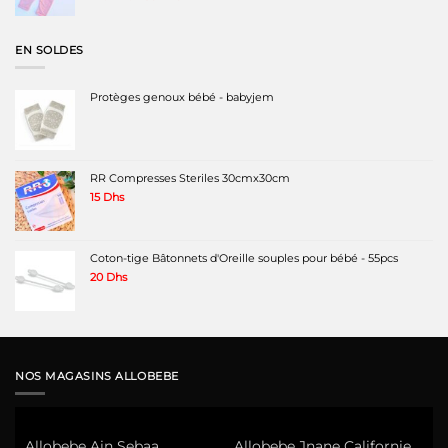
prix
prix
initial
actuel
était :
est :
EN SOLDES
220 Dhs.
160 Dhs.
Protèges genoux bébé - babyjem
RR Compresses Steriles 30cmx30cm
15
Dhs
Coton-tige Bâtonnets d'Oreille souples pour bébé - 55pcs
20
Dhs
NOS MAGASINS ALLOBEBE
Allobebe Ain Sebaa
Allobebe Jnane Californie