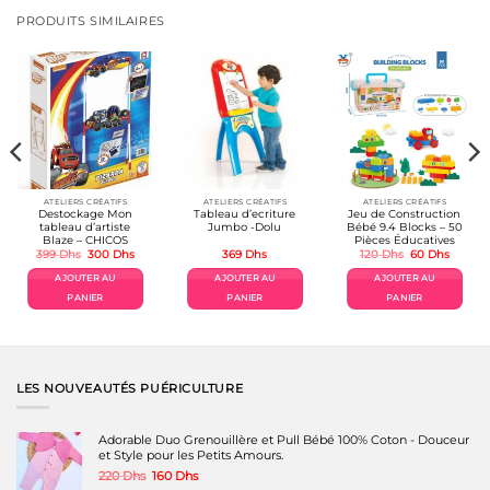
PRODUITS SIMILAIRES
ATELIERS CRÉATIFS
ATELIERS CRÉATIFS
ATELIERS CRÉATIFS
Destockage Mon
Tableau d’ecriture
Jeu de Construction
tableau d’artiste
Jumbo -Dolu
Bébé 9.4 Blocks – 50
Blaze – CHICOS
Pièces Éducatives
Le
Le
Le
Le
399
Dhs
300
Dhs
369
Dhs
120
Dhs
60
Dhs
prix
prix
prix
prix
initial
actuel
initial
actuel
AJOUTER AU
AJOUTER AU
AJOUTER AU
était :
est :
était :
est :
399 Dhs.
300 Dhs.
120 Dhs.
60 Dhs.
PANIER
PANIER
PANIER
LES NOUVEAUTÉS PUÉRICULTURE
Adorable Duo Grenouillère et Pull Bébé 100% Coton - Douceur
et Style pour les Petits Amours.
Le
Le
220
Dhs
160
Dhs