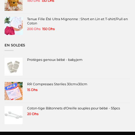
Le
Le
180
Dhs
130
Dhs
prix
prix
initial
actuel
était :
est :
180 Dhs.
130 Dhs.
Tenue Fille Été Ultra Mignonne : Short en Lin et T-shirt/Pull en
Coton
Le
Le
200
Dhs
150
Dhs
prix
prix
initial
actuel
était :
est :
EN SOLDES
200 Dhs.
150 Dhs.
Protèges genoux bébé - babyjem
RR Compresses Steriles 30cmx30cm
15
Dhs
Coton-tige Bâtonnets d'Oreille souples pour bébé - 55pcs
20
Dhs