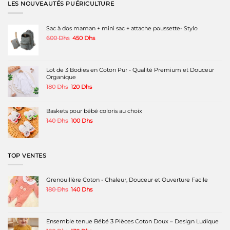
variations.
variations.
variations.
LES NOUVEAUTÉS PUÉRICULTURE
Les
Les
Les
options
options
options
peuvent
peuvent
peuvent
Sac à dos maman + mini sac + attache poussette- Stylo
être
être
être
Le
Le
600
Dhs
450
Dhs
choisies
choisies
choisies
prix
prix
sur
sur
sur
initial
actuel
la
la
la
était :
est :
page
page
page
600 Dhs.
450 Dhs.
Lot de 3 Bodies en Coton Pur - Qualité Premium et Douceur
du
du
du
Organique
produit
produit
produit
Le
Le
180
Dhs
120
Dhs
prix
prix
initial
actuel
était :
est :
Baskets pour bébé coloris au choix
180 Dhs.
120 Dhs.
Le
Le
140
Dhs
100
Dhs
prix
prix
initial
actuel
était :
est :
140 Dhs.
100 Dhs.
TOP VENTES
Grenouillère Coton - Chaleur, Douceur et Ouverture Facile
Le
Le
180
Dhs
140
Dhs
prix
prix
initial
actuel
était :
est :
180 Dhs.
140 Dhs.
Ensemble tenue Bébé 3 Pièces Coton Doux – Design Ludique