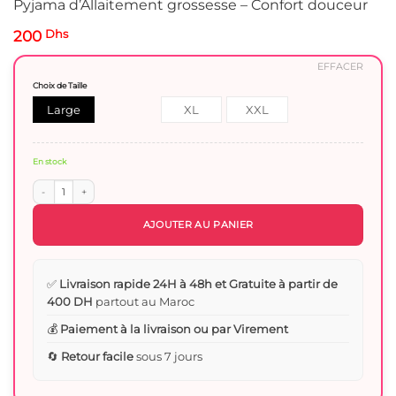
Pyjama d’Allaitement grossesse – Confort douceur
200
Dhs
EFFACER
Choix de Taille
Large
XL
XXL
En stock
quantité de Pyjama d'Allaitement grossesse - Confort douceur
AJOUTER AU PANIER
✅
Livraison rapide 24H à 48h et Gratuite à partir de
400 DH
partout au Maroc
💰
Paiement à la livraison ou par Virement
🔄
Retour facile
sous 7 jours