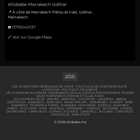
Allobebe Marrakech Izdihar
📍 À côté de Marrakech Pâtiss et Iraki, Izdihar,
Marrakech
☎️
0705042037
🔗
Voir sur Google Maps
Cash
On
Delivery
LES CONDITIONS GÉNÉRALES DE VENTE
POLITIQUE DE CONFIDENTIALITÉ
LIVRAISON
POLITIQUE D’ÉCHANGE
LES MAGASINS ALLOBEBE CASABLANCA, SALA AL JADIDA ( RÉGION RABAT TEMARA
SALÉ) MARRAKECH IZDIHAR ET ALLAL FASSI
QUI SOMMES NOUS
BAMBO
BABYBIO
COZYMUM
LANSINOH
ABENA
CENTIFOLIA
KIKKABOO
BABYJEM
AVENT-PHILIPS
INTERBABY
GILBERT
BIBS
KIKKABOO
TOMMEE & TIPPEE
HUANGER
MON BÉBÉ
MEDELA
SUAVINEX
PINGO
ECOLUNES
MAM
MUSTELA
INTERBABY
CANDIDE
SEVIBEBE
URIAGE
DR BROWNS
CARRYBOO
SOPHIE LA GIRAFE
CARAMELL
BIOLANE
CARRYBOO
CENTIFOLIA
PINK STUFF
© 2026 Allobebe.ma