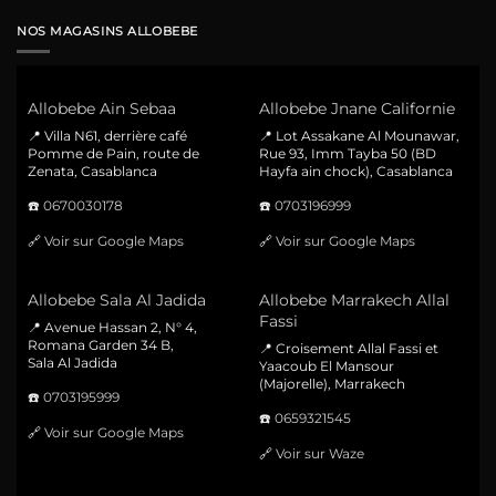
NOS MAGASINS ALLOBEBE
Allobebe Ain Sebaa
Allobebe Jnane Californie
📍 Villa N61, derrière café
📍 Lot Assakane Al Mounawar,
Pomme de Pain, route de
Rue 93, Imm Tayba 50 (BD
Zenata, Casablanca
Hayfa ain chock), Casablanca
☎️
0670030178
☎️
0703196999
🔗
Voir sur Google Maps
🔗
Voir sur Google Maps
Allobebe Sala Al Jadida
Allobebe Marrakech Allal
Fassi
📍 Avenue Hassan 2, N° 4,
Romana Garden 34 B,
📍 Croisement Allal Fassi et
Sala Al Jadida
Yaacoub El Mansour
(Majorelle), Marrakech
☎️
0703195999
☎️
0659321545
🔗
Voir sur Google Maps
🔗
Voir sur Waze