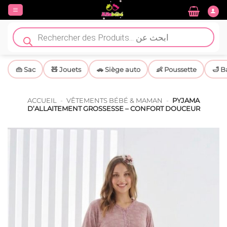
Passer
au
contenu
Recherche
de
produits
👜 Sac
🧸 Jouets
🚗 Siège auto
👶 Poussette
🛁 B
ACCUEIL
-
VÊTEMENTS BÉBÉ & MAMAN
-
PYJAMA
D’ALLAITEMENT GROSSESSE – CONFORT DOUCEUR