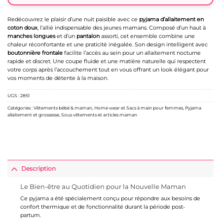
Redécouvrez le plaisir d’une nuit paisible avec ce
pyjama d’allaitement en
coton doux
, l’allié indispensable des jeunes mamans. Composé d’un haut à
manches longues
et d’un
pantalon
assorti, cet ensemble combine une
chaleur réconfortante et une praticité inégalée. Son design intelligent avec
boutonnière frontale
facilite l’accès au sein pour un allaitement nocturne
rapide et discret. Une coupe fluide et une matière naturelle qui respectent
votre corps après l’accouchement tout en vous offrant un look élégant pour
vos moments de détente à la maison.
UGS :
2851
Catégories :
Vêtements bébé & maman
,
Home wear et Sacs à main pour femmes
,
Pyjama
allaitement et grossesse
,
Sous vêtements et articles maman
Description
Le Bien-être au Quotidien pour la Nouvelle Maman
Ce pyjama a été spécialement conçu pour répondre aux besoins de
confort thermique et de fonctionnalité durant la période post-
partum.