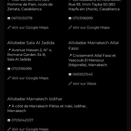
Pomme de Pain, route de
Rue 93, Imm Tayba 50 (BD
Zenata, Casablanca
Hayfa ain chock), Casablanca
☎️
0670030178
☎️
0703196999
🔗
Voir sur Google Maps
🔗
Voir sur Google Maps
Allobebe Sala Al Jadida
Allobebe Marrakech Allal
Fassi
📍 Avenue Hassan 2, N° 4,
Romana Garden 34 B,
📍 Croisement Allal Fassi et
Sala Al Jadida
Yaacoub El Mansour
(Majorelle), Marrakech
☎️
0703195999
☎️
0659321545
🔗
Voir sur Google Maps
🔗
Voir sur Waze
Allobebe Marrakech Izdihar
📍 À côté de Marrakech Pâtiss et Iraki, Izdihar,
Marrakech
☎️
0705042037
🔗
Voir sur Google Maps