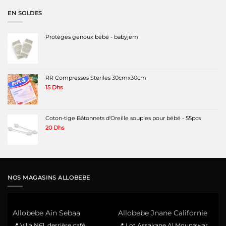
EN SOLDES
Protèges genoux bébé - babyjem
RR Compresses Steriles 30cmx30cm
15
Dhs
Coton-tige Bâtonnets d'Oreille souples pour bébé - 55pcs
20
Dhs
NOS MAGASINS ALLOBEBE
Allobebe Ain Sebaa
Allobebe Jnane Californie
📍 Villa N61, derrière café
📍 Lot Assakane Al Mounawar,