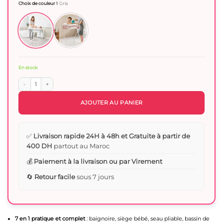
Choix de couleur !
:
Gris
En stock
quantité de Baignoire Bébé Pliable avec thermometre 7en1 Sur Pied
AJOUTER AU PANIER
✅
Livraison rapide 24H à 48h et Gratuite à partir de
400 DH
partout au Maroc
💰
Paiement à la livraison ou par Virement
🔄
Retour facile
sous 7 jours
7 en 1 pratique et complet
: baignoire, siège bébé, seau pliable, bassin de