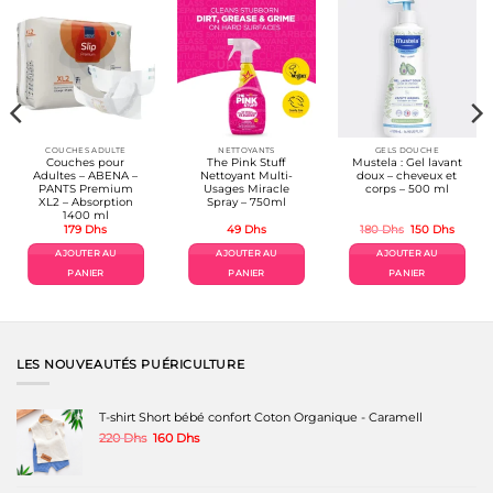
COUCHES ADULTE
NETTOYANTS
GELS DOUCHE
Couches pour
The Pink Stuff
Mustela : Gel lavant
Adultes – ABENA –
Nettoyant Multi-
doux – cheveux et
PANTS Premium
Usages Miracle
corps – 500 ml
XL2 – Absorption
Spray – 750ml
1400 ml
Le
Le
179
Dhs
49
Dhs
180
Dhs
150
Dhs
prix
prix
l
initial
actuel
AJOUTER AU
AJOUTER AU
AJOUTER AU
était :
est :
s.
180 Dhs.
150 Dh
PANIER
PANIER
PANIER
LES NOUVEAUTÉS PUÉRICULTURE
T-shirt Short bébé confort Coton Organique - Caramell
Le
Le
220
Dhs
160
Dhs
prix
prix
initial
actuel
était :
est :