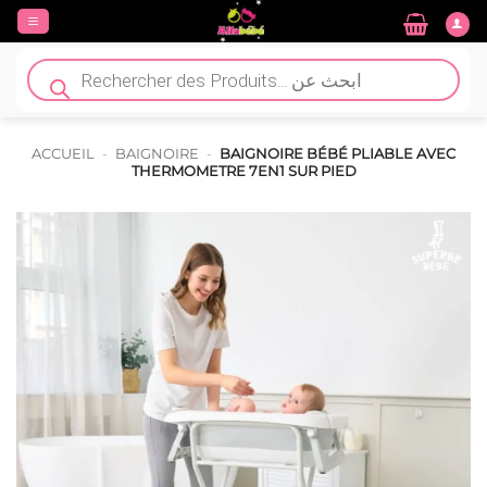
Passer
au
contenu
Recherche
de
produits
ACCUEIL
-
BAIGNOIRE
-
BAIGNOIRE BÉBÉ PLIABLE AVEC
THERMOMETRE 7EN1 SUR PIED