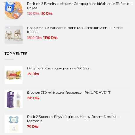
220 Dhs.
160 Dhs.
Pack de 2 Bavoirs Ludiques : Compagnons Idéals pour Tétées et
Repas
Le
Le
120
Dhs
50
Dhs
prix
prix
initial
actuel
était :
est :
Chaise Haute Balancelle Bébé Multifonction 2-en-1 – Kidilo
120 Dhs.
50 Dhs.
KD169
Le
Le
1500
Dhs
1190
Dhs
prix
prix
initial
actuel
était :
est :
TOP VENTES
1500 Dhs.
1190 Dhs.
Babybio Pot mangue pomme 2X130gr
49
Dhs
Biberon 330 ml Natural Response - PHILIPS AVENT
170
Dhs
Pack 2 Sucettes Physiologiques Happy Dream 6 mois) –
Mammia
70
Dhs