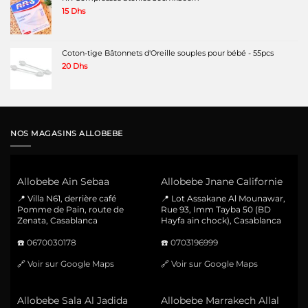
15
Dhs
Coton-tige Bâtonnets d'Oreille souples pour bébé - 55pcs
20
Dhs
NOS MAGASINS ALLOBEBE
Allobebe Ain Sebaa
Allobebe Jnane Californie
📍 Villa N61, derrière café
📍 Lot Assakane Al Mounawar,
Pomme de Pain, route de
Rue 93, Imm Tayba 50 (BD
Zenata, Casablanca
Hayfa ain chock), Casablanca
☎️
0670030178
☎️
0703196999
🔗
Voir sur Google Maps
🔗
Voir sur Google Maps
Allobebe Sala Al Jadida
Allobebe Marrakech Allal