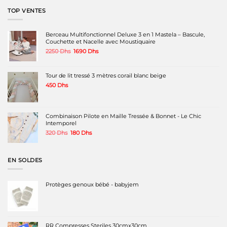
500 Dhs.
300 Dhs.
TOP VENTES
Berceau Multifonctionnel Deluxe 3 en 1 Mastela – Bascule,
Couchette et Nacelle avec Moustiquaire
Le
Le
2250
Dhs
1690
Dhs
prix
prix
initial
actuel
était :
est :
Tour de lit tressé 3 mètres corail blanc beige
2250 Dhs.
1690 Dhs.
450
Dhs
Combinaison Pilote en Maille Tressée & Bonnet - Le Chic
Intemporel
Le
Le
320
Dhs
180
Dhs
prix
prix
initial
actuel
était :
est :
EN SOLDES
320 Dhs.
180 Dhs.
Protèges genoux bébé - babyjem
RR Compresses Steriles 30cmx30cm