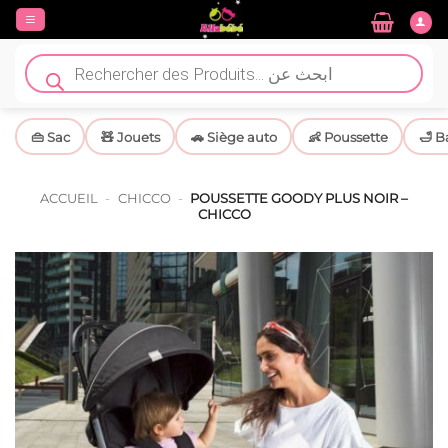
Passer
au
contenu
Recherche
de
produits
👜 Sac
🧸 Jouets
🚗 Siège auto
👶 Poussette
🛁 B
ACCUEIL
-
CHICCO
-
POUSSETTE GOODY PLUS NOIR –
CHICCO