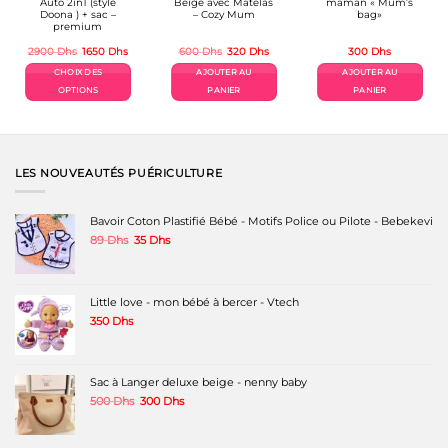
Auto 2in1 (style
Beige avec Matelas
maman « Mum’s
Doona ) + sac –
– Cozy Mum
bag»
premium
Le
Le
Le
Le
2900
Dhs
1650
Dhs
600
Dhs
320
Dhs
300
Dhs
prix
prix
prix
prix
el
initial
actuel
initial
actuel
CHOIX DES
AJOUTER AU
AJOUTER AU
était :
est :
était :
est :
 Dhs.
2900 Dhs.
1650 Dhs.
600 Dhs.
320 Dhs.
OPTIONS
PANIER
PANIER
Ce
produit
a
plusieurs
variations.
LES NOUVEAUTÉS PUÉRICULTURE
Les
options
peuvent
Bavoir Coton Plastifié Bébé - Motifs Police ou Pilote - Bebekevi
être
Le
Le
89
Dhs
35
Dhs
choisies
prix
prix
sur
initial
actuel
la
était :
est :
page
89 Dhs.
35 Dhs.
Little love - mon bébé à bercer - Vtech
du
produit
350
Dhs
Sac à Langer deluxe beige - nenny baby
Le
Le
500
Dhs
300
Dhs
prix
prix
initial
actuel
était :
est :