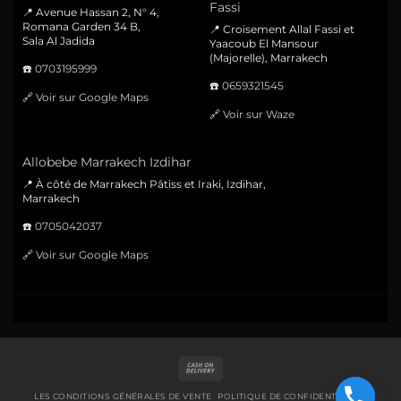
Fassi
📍 Avenue Hassan 2, N° 4,
Romana Garden 34 B,
📍 Croisement Allal Fassi et
Sala Al Jadida
Yaacoub El Mansour
(Majorelle), Marrakech
☎️
0703195999
☎️
0659321545
🔗
Voir sur Google Maps
🔗
Voir sur Waze
Allobebe Marrakech Izdihar
📍 À côté de Marrakech Pâtiss et Iraki, Izdihar,
Marrakech
☎️
0705042037
🔗
Voir sur Google Maps
Cash
On
Delivery
LES CONDITIONS GÉNÉRALES DE VENTE
POLITIQUE DE CONFIDENTIALITÉ