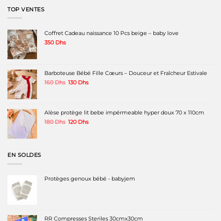
230 Dhs.
150 Dhs.
TOP VENTES
Coffret Cadeau naissance 10 Pcs beige – baby love
350
Dhs
Barboteuse Bébé Fille Cœurs – Douceur et Fraîcheur Estivale
Le
Le
160
Dhs
130
Dhs
prix
prix
initial
actuel
était :
est :
160 Dhs.
130 Dhs.
Alèse protège lit bebe impérmeable hyper doux 70 x 110cm
Le
Le
180
Dhs
120
Dhs
prix
prix
initial
actuel
était :
est :
180 Dhs.
120 Dhs.
EN SOLDES
Protèges genoux bébé - babyjem
RR Compresses Steriles 30cmx30cm