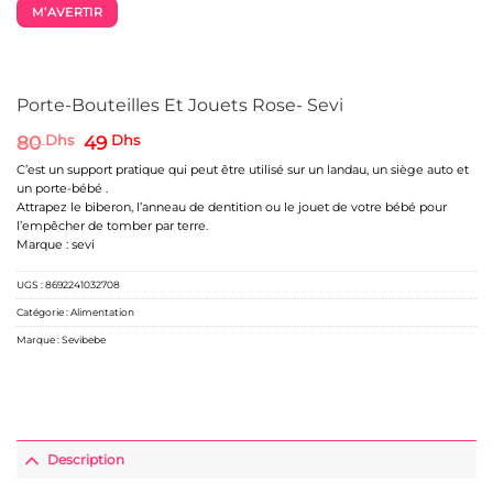
M’AVERTIR
Porte-Bouteilles Et Jouets Rose- Sevi
Le
Le
80
Dhs
49
Dhs
prix
prix
C’est un support pratique qui peut être utilisé sur un landau, un siège auto et
initial
actuel
un porte-bébé .
était :
est :
Attrapez le biberon, l’anneau de dentition ou le jouet de votre bébé pour
80 Dhs.
49 Dhs.
l’empêcher de tomber par terre.
Marque : sevi
UGS :
8692241032708
Catégorie :
Alimentation
Marque :
Sevibebe
Description