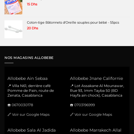
15
Dhs
Coton-tige Bâtonnets d'Oreille souples pour bébé - 55pcs
20
Dhs
NOS MAGASINS ALLOBEBE
Allobebe Ain Sebaa
Allobebe Jnane Californie
📍 Villa N61, derrière café
📍 Lot Assakane Al Mounawar,
Pomme de Pain, route de
Rue 93, Imm Tayba 50 (BD
Zenata, Casablanca
Hayfa ain chock), Casablanca
☎️
0670030178
☎️
0703196999
🔗
Voir sur Google Maps
🔗
Voir sur Google Maps
Allobebe Sala Al Jadida
Allobebe Marrakech Allal