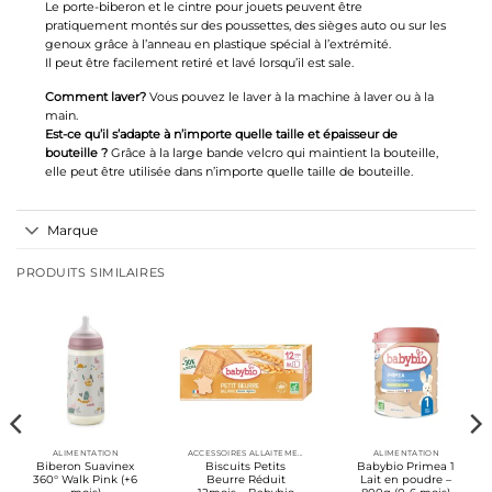
Le porte-biberon et le cintre pour jouets peuvent être
pratiquement montés sur des poussettes, des sièges auto ou sur les
genoux grâce à l’anneau en plastique spécial à l’extrémité.
Il peut être facilement retiré et lavé lorsqu’il est sale.
Comment laver?
Vous pouvez le laver à la machine à laver ou à la
main.
Est-ce qu’il s’adapte à n’importe quelle taille et épaisseur de
bouteille ?
Grâce à la large bande velcro qui maintient la bouteille,
elle peut être utilisée dans n’importe quelle taille de bouteille.
Marque
PRODUITS SIMILAIRES
ALIMENTATION
ACCESSOIRES ALLAITEMENT / REPAS
ALIMENTATION
Biberon Suavinex
Biscuits Petits
Babybio Primea 1
360° Walk Pink (+6
Beurre Réduit
Lait en poudre –