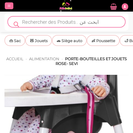
Passer
au
contenu
Recherche
de
produits
👜 Sac
🧸 Jouets
🚗 Siège auto
👶 Poussette
🛁 B
ACCUEIL
-
ALIMENTATION
-
PORTE-BOUTEILLES ET JOUETS
ROSE- SEVI