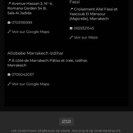
Fassi
📍 Avenue Hassan 2, N° 4,
Romana Garden 34 B,
📍 Croisement Allal Fassi et
Sala Al Jadida
Yaacoub El Mansour
(Majorelle), Marrakech
☎️
0703195999
☎️
0659321545
🔗
Voir sur Google Maps
🔗
Voir sur Waze
Allobebe Marrakech Izdihar
📍 À côté de Marrakech Pâtiss et Iraki, Izdihar,
Marrakech
☎️
0705042037
🔗
Voir sur Google Maps
Cash
On
Delivery
LES CONDITIONS GÉNÉRALES DE VENTE
POLITIQUE DE CONFIDENTIALITÉ