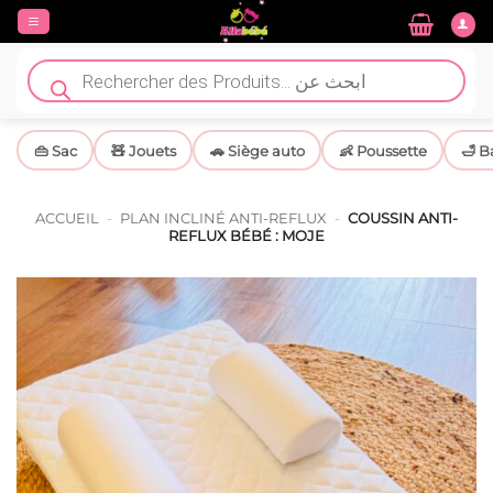
Passer
au
contenu
Recherche
de
produits
👜 Sac
🧸 Jouets
🚗 Siège auto
👶 Poussette
🛁 B
ACCUEIL
-
PLAN INCLINÉ ANTI-REFLUX
-
COUSSIN ANTI-
REFLUX BÉBÉ : MOJE