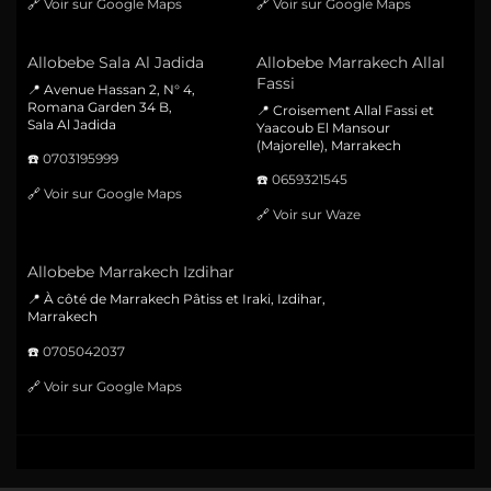
🔗
Voir sur Google Maps
🔗
Voir sur Google Maps
Allobebe Sala Al Jadida
Allobebe Marrakech Allal
Fassi
📍 Avenue Hassan 2, N° 4,
Romana Garden 34 B,
📍 Croisement Allal Fassi et
Sala Al Jadida
Yaacoub El Mansour
(Majorelle), Marrakech
☎️
0703195999
☎️
0659321545
🔗
Voir sur Google Maps
🔗
Voir sur Waze
Allobebe Marrakech Izdihar
📍 À côté de Marrakech Pâtiss et Iraki, Izdihar,
Marrakech
☎️
0705042037
🔗
Voir sur Google Maps