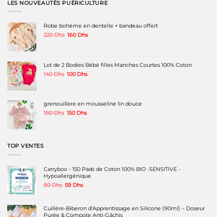
variations.
variations.
LES NOUVEAUTÉS PUÉRICULTURE
Les
Les
options
options
peuvent
peuvent
Robe bohéme en dentelle + bandeau offert
être
être
Le
Le
220
Dhs
160
Dhs
choisies
choisies
prix
prix
sur
sur
initial
actuel
la
la
était :
est :
page
page
220 Dhs.
160 Dhs.
Lot de 2 Bodies Bébé filles Manches Courtes 100% Coton
du
du
produit
produit
Le
Le
140
Dhs
100
Dhs
prix
prix
initial
actuel
était :
est :
140 Dhs.
100 Dhs.
grenouillere en mousseline lin douce
Le
Le
180
Dhs
150
Dhs
prix
prix
initial
actuel
était :
est :
180 Dhs.
150 Dhs.
TOP VENTES
Carryboo - 150 Pads de Coton 100% BIO -SENSITIVE -
Hypoallergénique
Le
Le
80
Dhs
59
Dhs
prix
prix
initial
actuel
était :
est :
Cuillère-Biberon d’Apprentissage en Silicone (90ml) – Doseur
80 Dhs.
59 Dhs.
Purée & Compote Anti-Gâchis