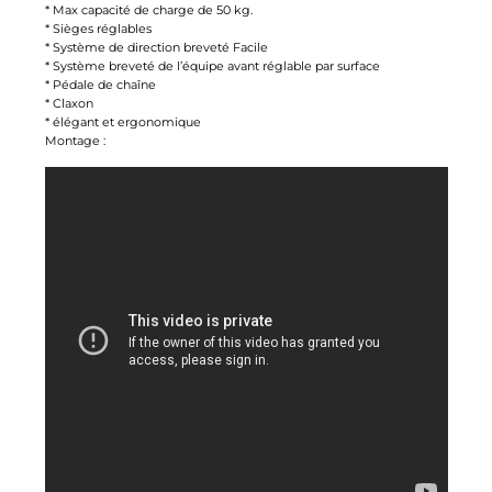
* Max capacité de charge de 50 kg.
* Sièges réglables
* Système de direction breveté Facile
* Système breveté de l’équipe avant réglable par surface
* Pédale de chaîne
* Claxon
* élégant et ergonomique
Montage :