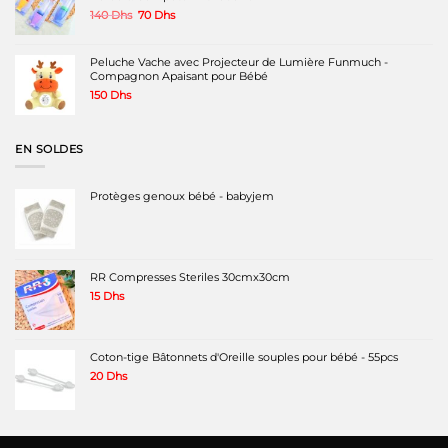
Le
Le
140
Dhs
70
Dhs
prix
prix
initial
actuel
était :
est :
Peluche Vache avec Projecteur de Lumière Funmuch -
140 Dhs.
70 Dhs.
Compagnon Apaisant pour Bébé
150
Dhs
EN SOLDES
Protèges genoux bébé - babyjem
RR Compresses Steriles 30cmx30cm
15
Dhs
Coton-tige Bâtonnets d'Oreille souples pour bébé - 55pcs
20
Dhs