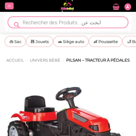
Passer
au
contenu
Recherche
de
produits
👜 Sac
🧸 Jouets
🚗 Siège auto
👶 Poussette
🛁 B
ACCUEIL
-
UNIVERS BÉBÉ
-
PILSAN – TRACTEUR À PÉDALES