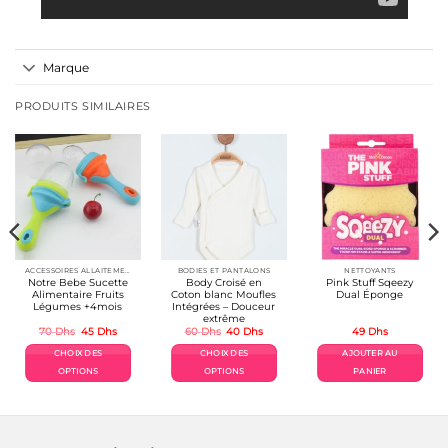
Marque
PRODUITS SIMILAIRES
ACCESSOIRES ALLAITEMENT / REPAS
BODIES ET PANTALONS
NETTOYANTS
Notre Bebe Sucette
Body Croisé en
Pink Stuff Sqeezy
Alimentaire Fruits
Coton blanc Moufles
Dual Éponge
Légumes +4mois
Intégrées – Douceur
extrême
Le
Le
Le
Le
70
Dhs
45
Dhs
60
Dhs
40
Dhs
49
Dhs
prix
prix
prix
prix
el
initial
actuel
initial
actuel
CHOIX DES
CHOIX DES
AJOUTER AU
était :
est :
était :
est :
Dhs.
70 Dhs.
45 Dhs.
60 Dhs.
40 Dhs.
OPTIONS
OPTIONS
PANIER
Ce
Ce
produit
produit
a
a
plusieurs
plusieurs