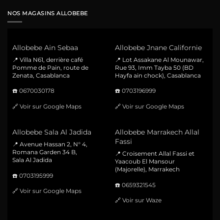
NOS MAGASINS ALLOBEBE
Allobebe Ain Sebaa
Allobebe Jnane Californie
📍 Villa N61, derrière café
📍 Lot Assakane Al Mounawar,
Pomme de Pain, route de
Rue 93, Imm Tayba 50 (BD
Zenata, Casablanca
Hayfa ain chock), Casablanca
☎️
0670030178
☎️
0703196999
🔗
Voir sur Google Maps
🔗
Voir sur Google Maps
Allobebe Sala Al Jadida
Allobebe Marrakech Allal
Fassi
📍 Avenue Hassan 2, N° 4,
Romana Garden 34 B,
📍 Croisement Allal Fassi et
Sala Al Jadida
Yaacoub El Mansour
(Majorelle), Marrakech
☎️
0703195999
☎️
0659321545
🔗
Voir sur Google Maps
🔗
Voir sur Waze