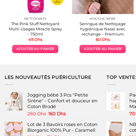
NETTOYANTS
MOUCHE BÉBÉ
The Pink Stuff Nettoyant
Seringue de Nettoyage
Multi-Usages Miracle Spray
hygiénique Nasal avec
– 750ml
rechange – Premium
49
Dhs
60
Dhs
AJOUTER AU PANIER
AJOUTER AU PANIER
LES NOUVEAUTÉS PUÉRICULTURE
TOP VENTE
Jogging bébé 3 Pcs "Petite
Pa
Sirène" - Confort et douceur en
ha
Coton Brodé
M
Le
Le
260
Dhs
160
Dhs
7
prix
prix
Lot de 3 Bavoirs roses en Coton
NB
initial
actuel
Biorganic 100% Pur - Caramell
co
était :
est :