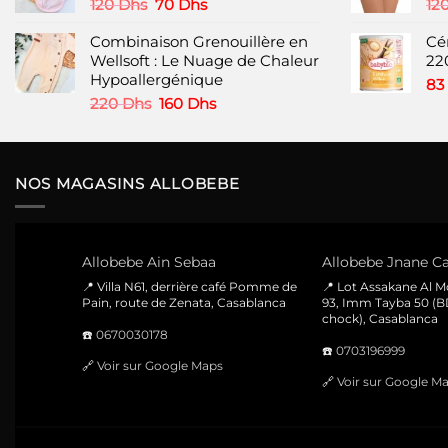
260 Dhs.
160 Dhs.
Le
Le
120
Dhs
70
Dhs
12
prix
prix
Combinaison Grenouillère en
initial
actuel
Cér
Wellsoft : Le Nuage de Chaleur
était :
est :
22
Hypoallergénique
120 Dhs.
70 Dhs.
83
Le
Le
220
Dhs
160
Dhs
prix
prix
initial
actuel
était :
est :
220 Dhs.
160 Dhs.
NOS MAGASINS ALLOBEBE
Allobebe Ain Sebaa
Allobebe Jnane Ca
📍 Villa N61, derrière café Pomme de
📍 Lot Assakane Al 
Pain, route de Zenata, Casablanca
93, Imm Tayba 50 (B
chock), Casablanca
☎️
0670030178
☎️
0703196999
🔗
Voir sur Google Maps
🔗
Voir sur Google M