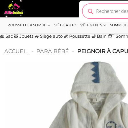
Passer
Recherche
de
au
produits
contenu
POUSSETTE & SORTIE
SIÈGE AUTO
VÊTEMENTS
SOMMEIL
👜 Sac
🧸 Jouets
🚗 Siège auto
👶 Poussette
🛁 Bain
😴 Somm
ACCUEIL
-
PARA BÉBÉ
-
PEIGNOIR À CAP