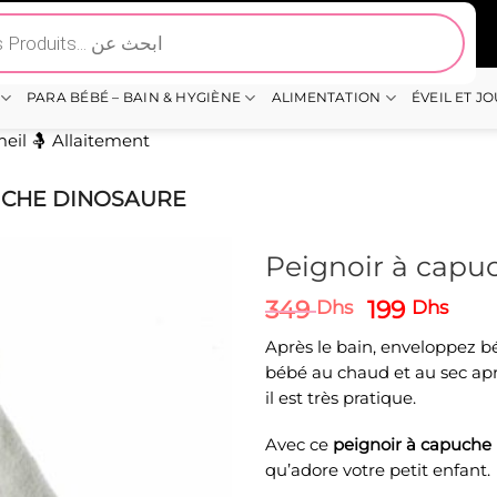
PARA BÉBÉ – BAIN & HYGIÈNE
ALIMENTATION
ÉVEIL ET J
eil
🤱 Allaitement
UCHE DINOSAURE
Peignoir à capu
Le
Le
349
199
Dhs
Dhs
prix
prix
Après le bain, enveloppez bé
initial
actu
bébé au chaud et au sec apr
était :
est :
il est très pratique.
349 Dhs.
199 
Avec ce
peignoir à capuche
qu’adore votre petit enfant.