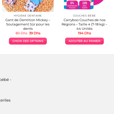
HYGIÈNE DENTAIRE
COUCHES BÉBÉ
Gant de Dentition Mickey –
Carryboo Couches de nos
Soulagement Sûr pour les
Régions – Taille 4 (7-18 kg) –
dents
44 Unités
Le
Le
80
Dhs
39
Dhs
194
Dhs
prix
prix
initial
actuel
CHOIX DES OPTIONS
AJOUTER AU PANIER
était :
est :
80 Dhs.
39 Dhs.
Ce
produit
a
plusieurs
variations.
Les
options
bébé -
peuvent
être
choisies
eriles
sur
la
page