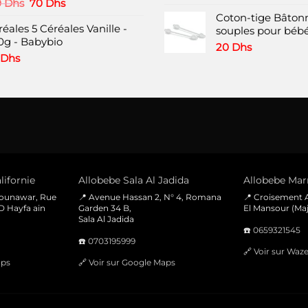
Le
Le
0
Dhs
70
Dhs
prix
prix
Coton-tige Bâtonn
éales 5 Céréales Vanille -
initial
actuel
souples pour bébé
0g - Babybio
était :
est :
20
Dhs
120 Dhs.
70 Dhs.
Dhs
lifornie
Allobebe Sala Al Jadida
Allobebe Marr
Mounawar, Rue
📍 Avenue Hassan 2, N° 4, Romana
📍 Croisement A
D Hayfa ain
Garden 34 B,
El Mansour (Maj
Sala Al Jadida
☎️
0659321545
☎️
0703195999
🔗
Voir sur Waz
aps
🔗
Voir sur Google Maps