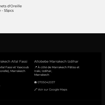
du
ets d'Oreille
produit
 - 55pcs
akech Allal Fassi
Allobebe Marrakech Izdihar
llal Fassi et Yaacoub
📍 À côté de Marrakech Pâtiss et
orelle), Marrakech
Iraki, Izdihar,
Marrakech
☎️
0705042037
e
🔗
Voir sur Google Maps