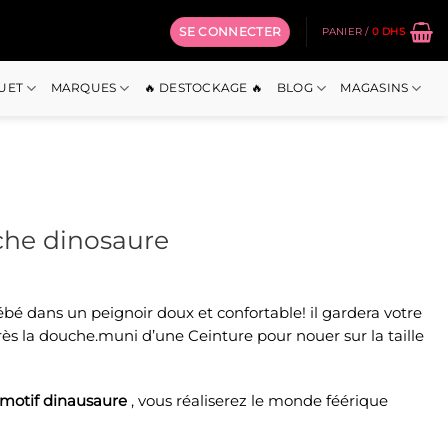
SE CONNECTER
PANIER /
0
DHS
OUET
MARQUES
🔥 DESTOCKAGE 🔥
BLOG
MAGASINS
che dinosaure
bé dans un peignoir doux et confortable! il gardera votre
el
ès la douche.muni d’une Ceinture pour nouer sur la taille
Dhs.
 motif dinausaure
, vous réaliserez le monde féérique