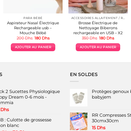
PARA BÉBÉ
ACCESSOIRES ALLAITEMENT / REPAS
Aspirateur Nasal Électrique
Brosse Électrique de
Rechargeable usb –
Nettoyage Biberons
Mouche Bébé
rechargeable en USB – X2
Le
Le
Le
Le
200
Dhs
180
Dhs
350
Dhs
180
Dhs
prix
prix
prix
prix
initial
actuel
initial
actuel
AJOUTER AU PANIER
AJOUTER AU PANIER
était :
est :
était :
est :
200 Dhs.
180 Dhs.
350 Dhs.
180 Dhs.
S
EN SOLDES
ck 2 Sucettes Physiologique
Protèges genoux 
ppy Dream 0-6 mois -
babyjem
ammia
0
Dhs
RR Compresses St
B : Culotte de grossesse
30cmx30cm
ton blanc
15
Dhs