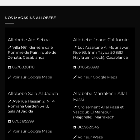
NOS MAGASINS ALLOBEBE
Allobebe Ain Sebaa
Allobebe Jnane Californie
📍 Villa N61, derrière café
📍 Lot Assakane Al Mounawar,
Pomme de Pain, route de
Rue 93, Imm Tayba 50 (BD
Zenata, Casablanca
Hayfa ain chock), Casablanca
☎️
0670030178
☎️
0703196999
🔗
Voir sur Google Maps
🔗
Voir sur Google Maps
Allobebe Sala Al Jadida
Allobebe Marrakech Allal
Fassi
📍 Avenue Hassan 2, N° 4,
Romana Garden 34 B,
📍 Croisement Allal Fassi et
Sala Al Jadida
Yaacoub El Mansour
(Majorelle), Marrakech
☎️
0703195999
☎️
0659321545
🔗
Voir sur Google Maps
🔗
Voir sur Waze