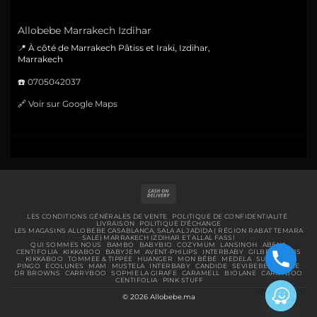
Allobebe Marrakech Izdihar
📍 À côté de Marrakech Pâtiss et Iraki, Izdihar,
Marrakech
☎️
0705042037
🔗
Voir sur Google Maps
Cash
On
Delivery
LES CONDITIONS GÉNÉRALES DE VENTE
POLITIQUE DE CONFIDENTIALITÉ
LIVRAISON
POLITIQUE D’ÉCHANGE
LES MAGASINS ALLOBEBE CASABLANCA, SALA AL JADIDA ( RÉGION RABAT TEMARA
SALÉ) MARRAKECH IZDIHAR ET ALLAL FASSI
QUI SOMMES NOUS
BAMBO
BABYBIO
COZYMUM
LANSINOH
ABENA
CENTIFOLIA
KIKKABOO
BABYJEM
AVENT-PHILIPS
INTERBABY
GILBERT
BIBS
KIKKABOO
TOMMEE & TIPPEE
HUANGER
MON BÉBÉ
MEDELA
SUAVINEX
PINGO
ECOLUNES
MAM
MUSTELA
INTERBABY
CANDIDE
SEVIBEBE
URIAGE
DR BROWNS
CARRYBOO
SOPHIE LA GIRAFE
CARAMELL
BIOLANE
CARRYBOO
CENTIFOLIA
PINK STUFF
© 2026 Allobebe.ma