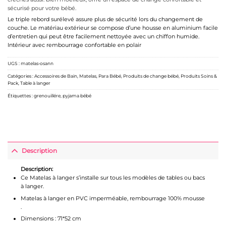
sécurisé pour votre bébé.
Le triple rebord surélevé assure plus de sécurité lors du changement de
couche. Le matériau extérieur se compose d’une housse en aluminium facile
d’entretien qui peut être facilement nettoyée avec un chiffon humide.
Intérieur avec rembourrage confortable en polair
UGS :
matelas-osann
Catégories :
Accessoires de Bain
,
Matelas
,
Para Bébé
,
Produits de change bébé
,
Produits Soins &
Pack
,
Table à langer
Étiquettes :
grenouillére
,
pyjama bébé
Description
Description:
Ce Matelas à langer s’installe sur tous les modèles de tables ou bacs
à langer.
Matelas à langer en PVC imperméable, rembourrage 100% mousse
.
Dimensions : 71*52 cm