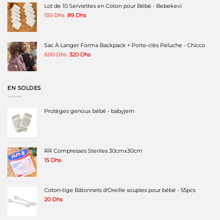
200 Dhs.
160 Dhs.
Lot de 10 Serviettes en Coton pour Bébé - Bebekevi
Le
Le
130
Dhs
89
Dhs
prix
prix
initial
actuel
était :
est :
130 Dhs.
89 Dhs.
Sac À Langer Forma Backpack + Porte-clés Peluche - Chicco
Le
Le
600
Dhs
320
Dhs
prix
prix
initial
actuel
était :
est :
600 Dhs.
320 Dhs.
EN SOLDES
Protèges genoux bébé - babyjem
RR Compresses Steriles 30cmx30cm
15
Dhs
Coton-tige Bâtonnets d'Oreille souples pour bébé - 55pcs
20
Dhs