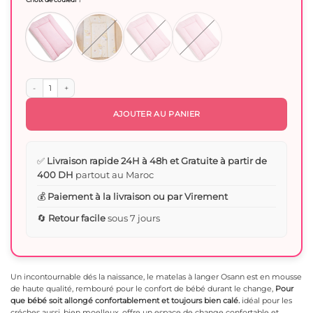
499 Dhs.
180 Dhs.
quantité de Osann : Matelas à langer rembouré
AJOUTER AU PANIER
✅
Livraison rapide 24H à 48h et Gratuite à partir de
400 DH
partout au Maroc
💰
Paiement à la livraison ou par Virement
🔄
Retour facile
sous 7 jours
Un incontournable dés la naissance, le matelas à langer Osann est en mousse
de haute qualité, rembouré pour le confort de bébé durant le change,
Pour
que bébé soit allongé confortablement et toujours bien calé.
idéal pour les
créches aussi. bien moelleux, offre un espace de change confortable et