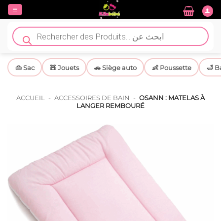
Passer
au
contenu
Recherche
de
produits
👜 Sac
🧸 Jouets
🚗 Siège auto
👶 Poussette
🛁 B
ACCUEIL
-
ACCESSOIRES DE BAIN
-
OSANN : MATELAS À
LANGER REMBOURÉ