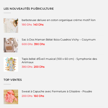
LES NOUVEAUTÉS PUÉRICULTURE
barboteuse deluxe en coton organique créme motif lion
Le
Le
180
Dhs
140
Dhs
prix
prix
initial
actuel
était :
est :
180 Dhs.
140 Dhs.
Sac à Dos Maman Bébé Ibiza Cuadros Vichy – Cozymum
Le
Le
600
Dhs
390
Dhs
prix
prix
initial
actuel
était :
est :
600 Dhs.
390 Dhs.
Tapis bébé d'Éveil musical (100 x 60 cm) - Symphonie des
Animaux
Le
Le
380
Dhs
200
Dhs
prix
prix
initial
actuel
était :
est :
TOP VENTES
380 Dhs.
200 Dhs.
Sweat à Capuche avec Fermeture à Glissière - Poudre
Le
Le
200
Dhs
160
Dhs
prix
prix
initial
actuel
était :
est :