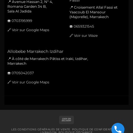
Fassi
📍 Avenue Hassan 2, N° 4,
Romana Garden 34 B,
📍 Croisement Allal Fassi et
Sala Al Jadida
Yaacoub El Mansour
(Majorelle), Marrakech
☎️
0703195999
☎️
0659321545
🔗
Voir sur Google Maps
🔗
Voir sur Waze
Allobebe Marrakech Izdihar
📍 À côté de Marrakech Pâtiss et Iraki, Izdihar,
Marrakech
☎️
0705042037
🔗
Voir sur Google Maps
Cash
On
Delivery
LES CONDITIONS GÉNÉRALES DE VENTE
POLITIQUE DE CONFIDENTIALITÉ
LIVRAISON
POLITIQUE D’ÉCHANGE