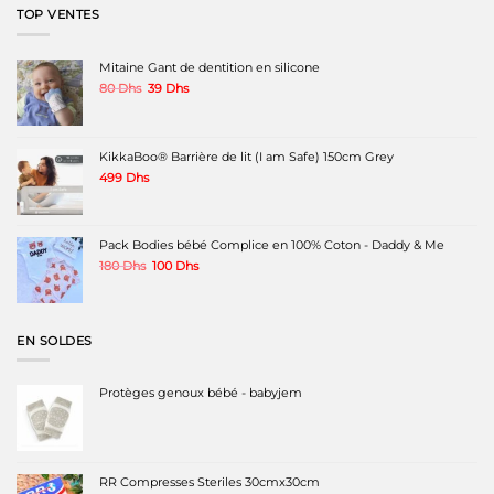
1200 Dhs.
850 Dhs.
TOP VENTES
Mitaine Gant de dentition en silicone
Le
Le
80
Dhs
39
Dhs
prix
prix
initial
actuel
était :
est :
80 Dhs.
39 Dhs.
KikkaBoo® Barrière de lit (I am Safe) 150cm Grey
499
Dhs
Pack Bodies bébé Complice en 100% Coton - Daddy & Me
Le
Le
180
Dhs
100
Dhs
prix
prix
initial
actuel
était :
est :
180 Dhs.
100 Dhs.
EN SOLDES
Protèges genoux bébé - babyjem
RR Compresses Steriles 30cmx30cm