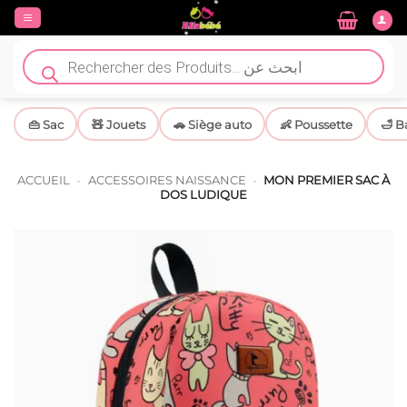
Passer
au
contenu
Recherche
de
produits
👜 Sac
🧸 Jouets
🚗 Siège auto
👶 Poussette
🛁 B
ACCUEIL
-
ACCESSOIRES NAISSANCE
-
MON PREMIER SAC À
DOS LUDIQUE