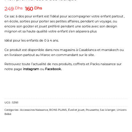
Le
Le
249
Dhs
160
Dhs
prix
prix
Ce sac à dos pour enfant est l’idéal pour accompagner votre enfant partout ,
initial
actuel
en école, sorties pour porter ses petites affaires, pendant un voyage, ou
était :
est :
encore son goûter et jouet préféré pendant une sortie.avec son design
249 Dhs.
160 Dhs.
mignon et sa haute qualité votre enfant s’en séparera plus
Idéal pour les enfants de 0 à 4 ans.
Ce produit est disponible dans nos magasins à Casablanca et marrakech ou
en livraison partout au Maroc en commandant sur le site.
Retrouvez toute l’actualité de nos produits, coffrets et Packs naissance sur
notre page
instagram
ou
Facebook
.
UGS :
53161
Catégories :
Accessoires Naissance
,
BONS PLANS
,
Éveil et jouet
,
Poussette
,
Sac à langer
,
Univers
Bébé