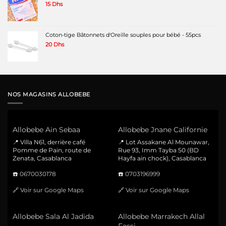
15
Dhs
Coton-tige Bâtonnets d'Oreille souples pour bébé - 55pcs
20
Dhs
NOS MAGASINS ALLOBEBE
Allobebe Ain Sebaa
Allobebe Jnane Californie
📍 Villa N61, derrière café
📍 Lot Assakane Al Mounawar,
Pomme de Pain, route de
Rue 93, Imm Tayba 50 (BD
Zenata, Casablanca
Hayfa ain chock), Casablanca
☎️
0670030178
☎️
0703196999
🔗
Voir sur Google Maps
🔗
Voir sur Google Maps
Allobebe Sala Al Jadida
Allobebe Marrakech Allal