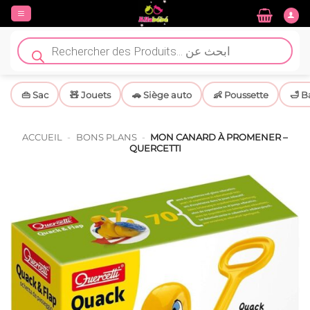
Passer
au
contenu
Recherche
de
produits
👜 Sac
🧸 Jouets
🚗 Siège auto
👶 Poussette
🛁 B
ACCUEIL
-
BONS PLANS
-
MON CANARD À PROMENER –
QUERCETTI