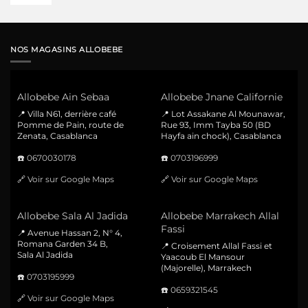
NOS MAGASINS ALLOBEBE
Allobebe Ain Sebaa
Allobebe Jnane Californie
📍 Villa N61, derrière café
📍 Lot Assakane Al Mounawar,
Pomme de Pain, route de
Rue 93, Imm Tayba 50 (BD
Zenata, Casablanca
Hayfa ain chock), Casablanca
☎️
0670030178
☎️
0703196999
🔗
Voir sur Google Maps
🔗
Voir sur Google Maps
Allobebe Sala Al Jadida
Allobebe Marrakech Allal
Fassi
📍 Avenue Hassan 2, N° 4,
Romana Garden 34 B,
📍 Croisement Allal Fassi et
Sala Al Jadida
Yaacoub El Mansour
(Majorelle), Marrakech
☎️
0703195999
☎️
0659321545
🔗
Voir sur Google Maps