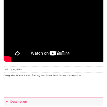
UGS :
Quer_4180
Catégories :
BONS PLANS
,
Éveil et jouet
,
Jouet Bébé
,
Jouets d'immitation
Description