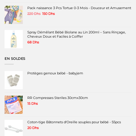
initial
actuel
était :
est :
Pack naissance 3 Pcs Tortue 0-3 Mois - Douceur et Amusement
1490 Dhs.
1150 Dhs.
Le
Le
220
Dhs
150
Dhs
prix
prix
initial
actuel
était :
est :
220 Dhs.
150 Dhs.
Spray Démêlant Bébé Biolane au Lin 200ml – Sans Rinçage,
Cheveux Doux et Faciles à Coiffer
68
Dhs
EN SOLDES
Protèges genoux bébé - babyjem
RR Compresses Steriles 30cmx30cm
15
Dhs
Coton-tige Bâtonnets d'Oreille souples pour bébé - 55pcs
20
Dhs