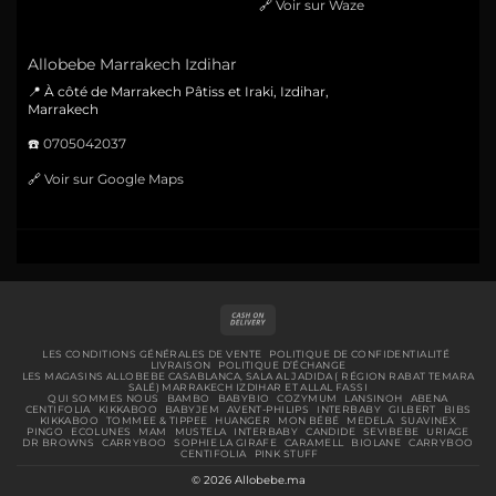
🔗
Voir sur Waze
Allobebe Marrakech Izdihar
📍 À côté de Marrakech Pâtiss et Iraki, Izdihar,
Marrakech
☎️
0705042037
🔗
Voir sur Google Maps
Cash
On
Delivery
LES CONDITIONS GÉNÉRALES DE VENTE
POLITIQUE DE CONFIDENTIALITÉ
LIVRAISON
POLITIQUE D’ÉCHANGE
LES MAGASINS ALLOBEBE CASABLANCA, SALA AL JADIDA ( RÉGION RABAT TEMARA
SALÉ) MARRAKECH IZDIHAR ET ALLAL FASSI
QUI SOMMES NOUS
BAMBO
BABYBIO
COZYMUM
LANSINOH
ABENA
CENTIFOLIA
KIKKABOO
BABYJEM
AVENT-PHILIPS
INTERBABY
GILBERT
BIBS
KIKKABOO
TOMMEE & TIPPEE
HUANGER
MON BÉBÉ
MEDELA
SUAVINEX
PINGO
ECOLUNES
MAM
MUSTELA
INTERBABY
CANDIDE
SEVIBEBE
URIAGE
DR BROWNS
CARRYBOO
SOPHIE LA GIRAFE
CARAMELL
BIOLANE
CARRYBOO
CENTIFOLIA
PINK STUFF
© 2026 Allobebe.ma