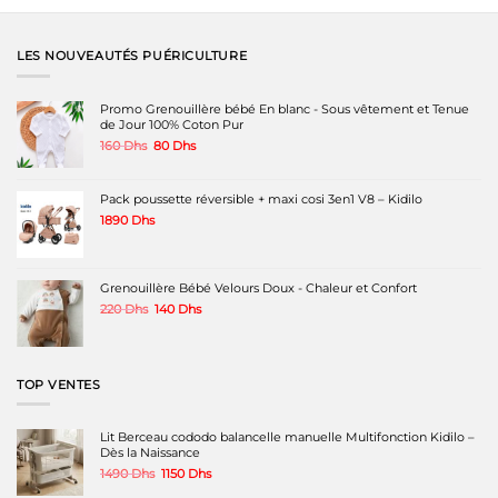
LES NOUVEAUTÉS PUÉRICULTURE
Promo Grenouillère bébé En blanc - Sous vêtement et Tenue
de Jour 100% Coton Pur
Le
Le
160
Dhs
80
Dhs
prix
prix
initial
actuel
était :
est :
Pack poussette réversible + maxi cosi 3en1 V8 – Kidilo
160 Dhs.
80 Dhs.
1890
Dhs
Grenouillère Bébé Velours Doux - Chaleur et Confort
Le
Le
220
Dhs
140
Dhs
prix
prix
initial
actuel
était :
est :
220 Dhs.
140 Dhs.
TOP VENTES
Lit Berceau cododo balancelle manuelle Multifonction Kidilo –
Dès la Naissance
Le
Le
1490
Dhs
1150
Dhs
prix
prix