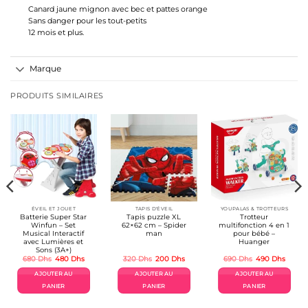
Canard jaune mignon avec bec et pattes orange
Sans danger pour les tout-petits
12 mois et plus.
Marque
PRODUITS SIMILAIRES
ÉVEIL ET JOUET
TAPIS D'ÉVEIL
YOUPALAS & TROTTEURS
Batterie Super Star
Tapis puzzle XL
Trotteur
Winfun – Set
62×62 cm – Spider
multifonction 4 en 1
Musical Interactif
man
pour bébé –
avec Lumières et
Huanger
Sons (3A+)
Le
Le
Le
Le
Le
Le
680
Dhs
480
Dhs
320
Dhs
200
Dhs
690
Dhs
490
Dhs
prix
prix
prix
prix
prix
prix
el
initial
actuel
initial
actuel
initial
actuel
AJOUTER AU
AJOUTER AU
AJOUTER AU
était :
est :
était :
est :
était :
est :
Dhs.
680 Dhs.
480 Dhs.
320 Dhs.
200 Dhs.
690 Dhs.
490 D
PANIER
PANIER
PANIER