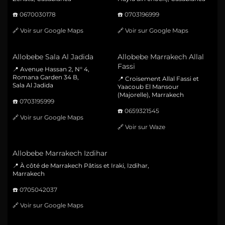
☎️
0670030178
☎️
0703196999
🔗
Voir sur Google Maps
🔗
Voir sur Google Maps
Allobebe Sala Al Jadida
Allobebe Marrakech Allal
Fassi
📍 Avenue Hassan 2, N° 4,
Romana Garden 34 B,
📍 Croisement Allal Fassi et
Sala Al Jadida
Yaacoub El Mansour
(Majorelle), Marrakech
☎️
0703195999
☎️
0659321545
🔗
Voir sur Google Maps
🔗
Voir sur Waze
Allobebe Marrakech Izdihar
📍 À côté de Marrakech Pâtiss et Iraki, Izdihar,
Marrakech
☎️
0705042037
🔗
Voir sur Google Maps