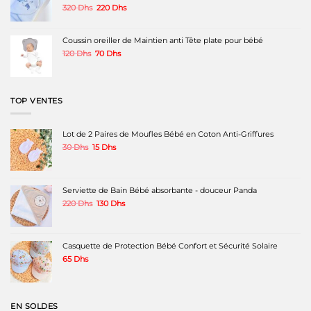
Le
Le
320
Dhs
220
Dhs
prix
prix
initial
actuel
était :
est :
Coussin oreiller de Maintien anti Tête plate pour bébé
320 Dhs.
220 Dhs.
Le
Le
120
Dhs
70
Dhs
prix
prix
initial
actuel
était :
est :
120 Dhs.
70 Dhs.
TOP VENTES
Lot de 2 Paires de Moufles Bébé en Coton Anti-Griffures
Le
Le
30
Dhs
15
Dhs
prix
prix
initial
actuel
était :
est :
30 Dhs.
15 Dhs.
Serviette de Bain Bébé absorbante - douceur Panda
Le
Le
220
Dhs
130
Dhs
prix
prix
initial
actuel
était :
est :
220 Dhs.
130 Dhs.
Casquette de Protection Bébé Confort et Sécurité Solaire
65
Dhs
EN SOLDES