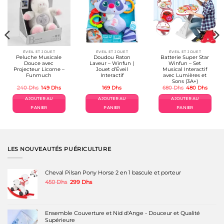
ÉVEIL ET JOUET
ÉVEIL ET JOUET
ÉVEIL ET JOUET
Peluche Musicale
Doudou Raton
Batterie Super Star
Douce avec
Laveur – Winfun |
Winfun – Set
Projecteur Licorne –
Jouet d’Éveil
Musical Interactif
Funmuch
Interactif
avec Lumières et
Sons (3A+)
Le
Le
Le
Le
240
Dhs
149
Dhs
169
Dhs
680
Dhs
480
Dhs
prix
prix
prix
prix
initial
actuel
initial
actuel
AJOUTER AU
AJOUTER AU
AJOUTER AU
était :
est :
était :
est :
240 Dhs.
149 Dhs.
680 Dhs.
480 D
PANIER
PANIER
PANIER
LES NOUVEAUTÉS PUÉRICULTURE
Cheval Pilsan Pony Horse 2 en 1 bascule et porteur
Le
Le
450
Dhs
299
Dhs
prix
prix
initial
actuel
était :
est :
450 Dhs.
299 Dhs.
Ensemble Couverture et Nid d'Ange - Douceur et Qualité
Supérieure