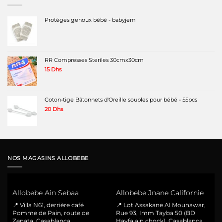
Protèges genoux bébé - babyjem
RR Compresses Steriles 30cmx30cm
15
Dhs
Coton-tige Bâtonnets d'Oreille souples pour bébé - 55pcs
20
Dhs
NOS MAGASINS ALLOBEBE
Allobebe Ain Sebaa
Allobebe Jnane Californie
📍 Villa N61, derrière café
📍 Lot Assakane Al Mounawar,
Pomme de Pain, route de
Rue 93, Imm Tayba 50 (BD
Zenata, Casablanca
Hayfa ain chock), Casablanca