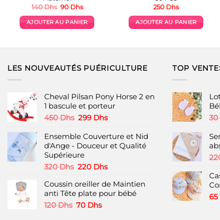
Le
Le
140
Dhs
90
Dhs
250
Dhs
prix
prix
initial
actuel
AJOUTER AU PANIER
AJOUTER AU PANIER
était :
est :
140 Dhs.
90 Dhs.
LES NOUVEAUTÉS PUÉRICULTURE
TOP VENTE
Cheval Pilsan Pony Horse 2 en
Lo
1 bascule et porteur
Bé
Le
Le
450
Dhs
299
Dhs
30
prix
prix
initial
actuel
Ensemble Couverture et Nid
Se
était :
est :
d'Ange - Douceur et Qualité
ab
450 Dhs.
299 Dhs.
Supérieure
22
Le
Le
320
Dhs
220
Dhs
prix
prix
Ca
Coussin oreiller de Maintien
initial
actuel
Con
anti Tête plate pour bébé
était :
est :
65
320 Dhs.
220 Dhs.
Le
Le
120
Dhs
70
Dhs
prix
prix