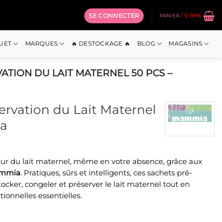
SE CONNECTER
PANIER /
0
DHS
OUET
MARQUES
🔥 DESTOCKAGE 🔥
BLOG
MAGASINS
ATION DU LAIT MATERNEL 50 PCS –
ervation du Lait Maternel
ia
x
leur du lait maternel, même en votre absence, grâce aux
uel
mmia
. Pratiques, sûrs et intelligents, ces sachets pré-
:
tocker, congeler et préserver le lait maternel tout en
 Dhs.
tionnelles essentielles.