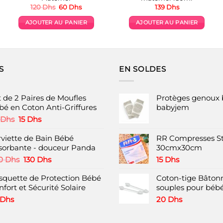
Le
Le
120
Dhs
60
Dhs
139
Dhs
prix
prix
initial
actuel
AJOUTER AU PANIER
AJOUTER AU PANIER
était :
est :
120 Dhs.
60 Dhs.
S
EN SOLDES
t de 2 Paires de Moufles
Protèges genoux 
bé en Coton Anti-Griffures
babyjem
Le
Le
Dhs
15
Dhs
prix
prix
initial
actuel
rviette de Bain Bébé
RR Compresses St
était :
est :
sorbante - douceur Panda
30cmx30cm
30 Dhs.
15 Dhs.
Le
Le
0
Dhs
130
Dhs
15
Dhs
prix
prix
squette de Protection Bébé
initial
actuel
Coton-tige Bâtonn
fort et Sécurité Solaire
était :
est :
souples pour bébé
220 Dhs.
130 Dhs.
Dhs
20
Dhs