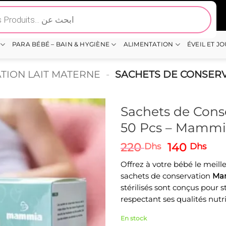
PARA BÉBÉ – BAIN & HYGIÈNE
ALIMENTATION
ÉVEIL ET J
TION LAIT MATERNE
-
SACHETS DE CONSERV
Sachets de Cons
50 Pcs – Mamm
Le
Le
220
140
Dhs
Dhs
prix
pri
Offrez à votre bébé le meil
initial
act
sachets de conservation
Ma
était :
est 
stérilisés sont conçus pour s
220 Dhs.
140
respectant ses qualités nutri
En stock