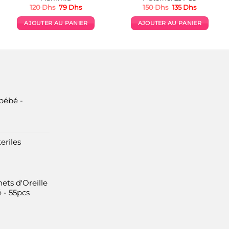
Le
Le
Le
Le
120
Dhs
79
Dhs
150
Dhs
135
Dhs
prix
prix
prix
prix
initial
actuel
initial
actuel
AJOUTER AU PANIER
AJOUTER AU PANIER
était :
est :
était :
est :
120 Dhs.
79 Dhs.
150 Dhs.
135 Dhs.
bébé -
eriles
ets d'Oreille
 - 55pcs