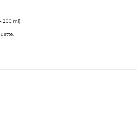
 200 ml).
quette.