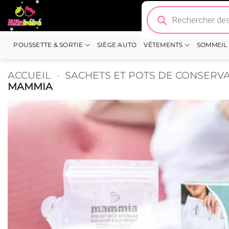
Passer
Recherche
de
au
produits
contenu
POUSSETTE & SORTIE
SIÈGE AUTO
VÊTEMENTS
SOMMEIL
ACCUEIL
-
SACHETS ET POTS DE CONSERVA
MAMMIA