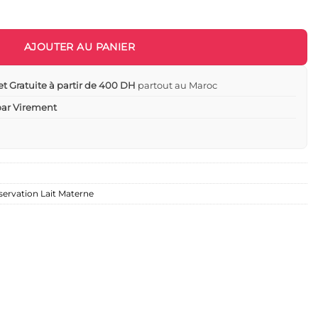
ation du Lait Maternel 50 Pcs - Mammia
AJOUTER AU PANIER
et Gratuite à partir de 400 DH
partout au Maroc
 par Virement
servation Lait Materne