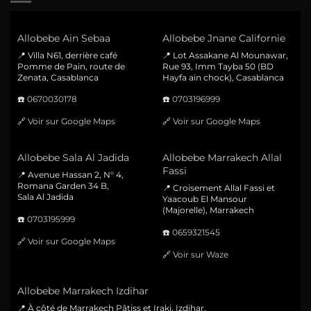
Allobebe Ain Sebaa
Allobebe Jnane Californie
📍 Villa N61, derrière café
📍 Lot Assakane Al Mounawar,
Pomme de Pain, route de
Rue 93, Imm Tayba 50 (BD
Zenata, Casablanca
Hayfa ain chock), Casablanca
☎️
0670030178
☎️
0703196999
🔗
Voir sur Google Maps
🔗
Voir sur Google Maps
Allobebe Sala Al Jadida
Allobebe Marrakech Allal
Fassi
📍 Avenue Hassan 2, N° 4,
Romana Garden 34 B,
📍 Croisement Allal Fassi et
Sala Al Jadida
Yaacoub El Mansour
(Majorelle), Marrakech
☎️
0703195999
☎️
0659321545
🔗
Voir sur Google Maps
🔗
Voir sur Waze
Allobebe Marrakech Izdihar
📍 À côté de Marrakech Pâtiss et Iraki, Izdihar,