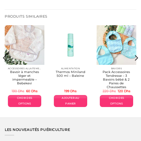
Ce
produit
a
plusieurs
PRODUITS SIMILAIRES
variations.
Les
options
peuvent
être
choisies
sur
la
page
du
produit
ACCESSOIRES ALLAITEMENT / REPAS
ALIMENTATION
BAVOIRS
Bavoir à manches
Thermos Miniland
Pack Accessoires
léger et
500 ml – Baleine
Tendresse – 3
impermeable –
Bavoirs bébé & 2
Bebekevi
Paires de
Chaussettes
Le
Le
Le
Le
130
Dhs
60
Dhs
199
Dhs
220
Dhs
120
Dhs
prix
prix
prix
prix
initial
actuel
initial
actuel
CHOIX DES
AJOUTER AU
CHOIX DES
était :
est :
était :
est :
130 Dhs.
60 Dhs.
220 Dhs.
120 Dh
OPTIONS
PANIER
OPTIONS
Ce
Ce
produit
produit
a
a
plusieurs
plusieurs
variations.
variations.
LES NOUVEAUTÉS PUÉRICULTURE
Les
Les
options
options