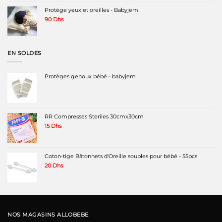
450 Dhs.
390 Dhs.
Protège yeux et oreilles - Babyjem
90
Dhs
EN SOLDES
Protèges genoux bébé - babyjem
RR Compresses Steriles 30cmx30cm
15
Dhs
Coton-tige Bâtonnets d'Oreille souples pour bébé - 55pcs
20
Dhs
NOS MAGASINS ALLOBEBE