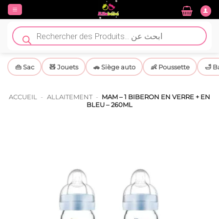
Passer
au
contenu
Recherche
de
produits
👜 Sac
🧸 Jouets
🚗 Siège auto
👶 Poussette
🛁 B
ACCUEIL
-
ALLAITEMENT
-
MAM – 1 BIBERON EN VERRE + EN
BLEU – 260ML