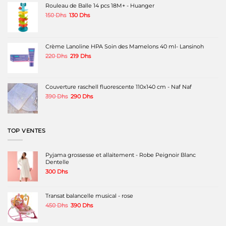
peuvent
peuvent
Rouleau de Balle 14 pcs 18M+ - Huanger
être
être
Le
Le
150
Dhs
130
Dhs
choisies
choisies
prix
prix
sur
sur
initial
actuel
la
la
était :
est :
page
page
150 Dhs.
130 Dhs.
Crème Lanoline HPA Soin des Mamelons 40 ml- Lansinoh
du
du
produit
produit
Le
Le
220
Dhs
219
Dhs
prix
prix
initial
actuel
était :
est :
220 Dhs.
219 Dhs.
Couverture raschell fluorescente 110x140 cm - Naf Naf
Le
Le
390
Dhs
290
Dhs
prix
prix
initial
actuel
était :
est :
390 Dhs.
290 Dhs.
TOP VENTES
Pyjama grossesse et allaitement - Robe Peignoir Blanc
Dentelle
300
Dhs
Transat balancelle musical - rose
Le
Le
450
Dhs
390
Dhs
prix
prix
initial
actuel
était :
est :