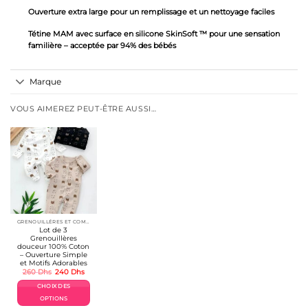
Ouverture extra large pour un remplissage et un nettoyage faciles
Tétine MAM avec surface en silicone SkinSoft ™ pour une sensation
familière – acceptée par 94% des bébés
Marque
VOUS AIMEREZ PEUT-ÊTRE AUSSI…
GRENOUILLÉRES ET COMBINAISONS COTON 👶
Lot de 3
Grenouillères
douceur 100% Coton
– Ouverture Simple
et Motifs Adorables
Le
Le
260
Dhs
240
Dhs
prix
prix
initial
actuel
CHOIX DES
était :
est :
260 Dhs.
240 Dhs.
OPTIONS