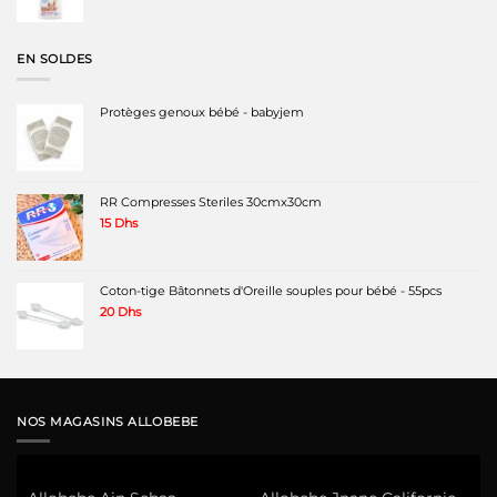
initial
actuel
était :
est :
115 Dhs.
104 Dhs.
EN SOLDES
Protèges genoux bébé - babyjem
RR Compresses Steriles 30cmx30cm
15
Dhs
Coton-tige Bâtonnets d'Oreille souples pour bébé - 55pcs
20
Dhs
NOS MAGASINS ALLOBEBE