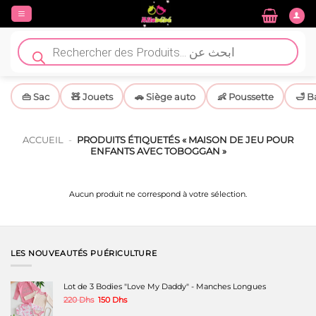
Passer
au
contenu
Recherche
de
produits
👜 Sac
🧸 Jouets
🚗 Siège auto
👶 Poussette
🛁 B
ACCUEIL
-
PRODUITS ÉTIQUETÉS « MAISON DE JEU POUR
ENFANTS AVEC TOBOGGAN »
Aucun produit ne correspond à votre sélection.
LES NOUVEAUTÉS PUÉRICULTURE
Lot de 3 Bodies "Love My Daddy" - Manches Longues
Le
Le
220
Dhs
150
Dhs
prix
prix