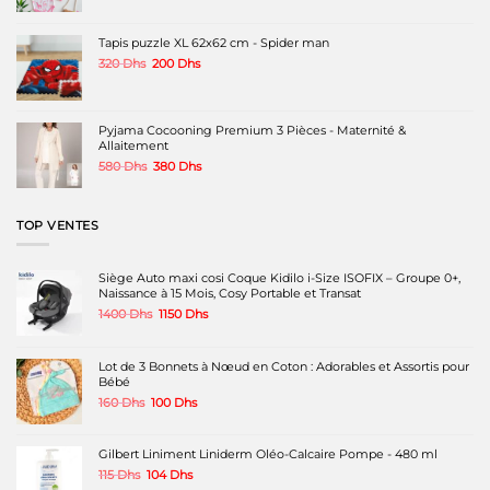
initial
actuel
était :
est :
220 Dhs.
150 Dhs.
Tapis puzzle XL 62x62 cm - Spider man
Le
Le
320
Dhs
200
Dhs
prix
prix
initial
actuel
était :
est :
320 Dhs.
200 Dhs.
Pyjama Cocooning Premium 3 Pièces - Maternité &
Allaitement
Le
Le
580
Dhs
380
Dhs
prix
prix
initial
actuel
était :
est :
TOP VENTES
580 Dhs.
380 Dhs.
Siège Auto maxi cosi Coque Kidilo i-Size ISOFIX – Groupe 0+,
Naissance à 15 Mois, Cosy Portable et Transat
Le
Le
1400
Dhs
1150
Dhs
prix
prix
initial
actuel
était :
est :
Lot de 3 Bonnets à Nœud en Coton : Adorables et Assortis pour
1400 Dhs.
1150 Dhs.
Bébé
Le
Le
160
Dhs
100
Dhs
prix
prix
initial
actuel
était :
est :
Gilbert Liniment Liniderm Oléo-Calcaire Pompe - 480 ml
160 Dhs.
100 Dhs.
Le
Le
115
Dhs
104
Dhs
prix
prix