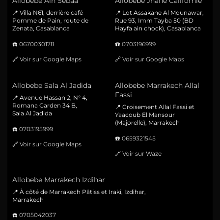
Allobebe Ain Sebaa
Allobebe Jnane Californie
📍 Villa N61, derrière café
📍 Lot Assakane Al Mounawar,
Pomme de Pain, route de
Rue 93, Imm Tayba 50 (BD
Zenata, Casablanca
Hayfa ain chock), Casablanca
☎️
0670030178
☎️
0703196999
🔗
Voir sur Google Maps
🔗
Voir sur Google Maps
Allobebe Sala Al Jadida
Allobebe Marrakech Allal
Fassi
📍 Avenue Hassan 2, N° 4,
Romana Garden 34 B,
📍 Croisement Allal Fassi et
Sala Al Jadida
Yaacoub El Mansour
(Majorelle), Marrakech
☎️
0703195999
☎️
0659321545
🔗
Voir sur Google Maps
🔗
Voir sur Waze
Allobebe Marrakech Izdihar
📍 À côté de Marrakech Pâtiss et Iraki, Izdihar,
Marrakech
☎️
0705042037