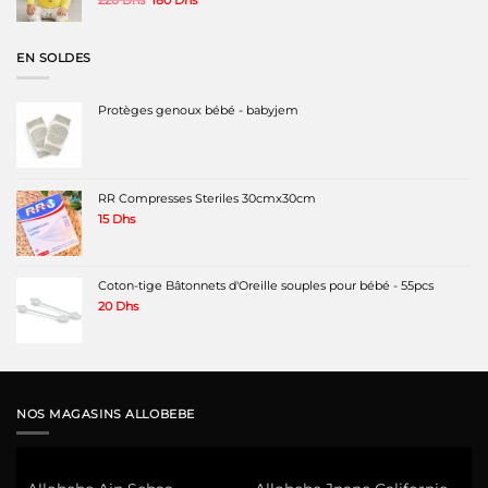
prix
prix
initial
actuel
était :
est :
EN SOLDES
220 Dhs.
180 Dhs.
Protèges genoux bébé - babyjem
RR Compresses Steriles 30cmx30cm
15
Dhs
Coton-tige Bâtonnets d'Oreille souples pour bébé - 55pcs
20
Dhs
NOS MAGASINS ALLOBEBE