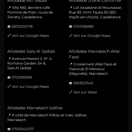
Allobebe Ain Sebaa
Allobebe Jnane Californie
📍 Villa N61, derrière café
📍 Lot Assakane Al Mounawar,
Pomme de Pain, route de
Rue 93, Imm Tayba 50 (BD
Zenata, Casablanca
Hayfa ain chock), Casablanca
☎️
0670030178
☎️
0703196999
🔗
Voir sur Google Maps
🔗
Voir sur Google Maps
Allobebe Sala Al Jadida
Allobebe Marrakech Allal
Fassi
📍 Avenue Hassan 2, N° 4,
Romana Garden 34 B,
📍 Croisement Allal Fassi et
Sala Al Jadida
Yaacoub El Mansour
(Majorelle), Marrakech
☎️
0703195999
☎️
0659321545
🔗
Voir sur Google Maps
🔗
Voir sur Waze
Allobebe Marrakech Izdihar
📍 À côté de Marrakech Pâtiss et Iraki, Izdihar,
Marrakech
☎️
0705042037