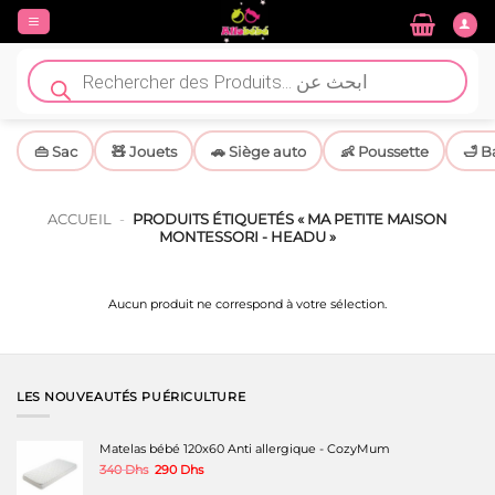
Passer
au
contenu
Recherche
de
produits
👜 Sac
🧸 Jouets
🚗 Siège auto
👶 Poussette
🛁 B
ACCUEIL
-
PRODUITS ÉTIQUETÉS « MA PETITE MAISON
MONTESSORI - HEADU »
Aucun produit ne correspond à votre sélection.
LES NOUVEAUTÉS PUÉRICULTURE
Matelas bébé 120x60 Anti allergique - CozyMum
Le
Le
340
Dhs
290
Dhs
prix
prix