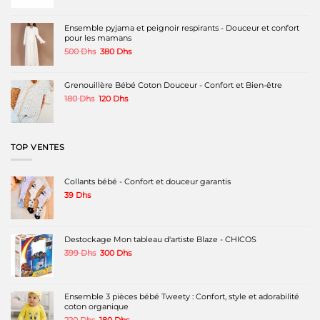
initial
actuel
était :
est :
340 Dhs.
290 Dhs.
Ensemble pyjama et peignoir respirants - Douceur et confort
pour les mamans
Le
Le
500
Dhs
380
Dhs
prix
prix
initial
actuel
était :
est :
Grenouillère Bébé Coton Douceur - Confort et Bien-être
500 Dhs.
380 Dhs.
Le
Le
180
Dhs
120
Dhs
prix
prix
initial
actuel
était :
est :
180 Dhs.
120 Dhs.
TOP VENTES
Collants bébé - Confort et douceur garantis
39
Dhs
Destockage Mon tableau d'artiste Blaze - CHICOS
Le
Le
399
Dhs
300
Dhs
prix
prix
initial
actuel
était :
est :
399 Dhs.
300 Dhs.
Ensemble 3 pièces bébé Tweety : Confort, style et adorabilité
coton organique
Le
Le
220
Dhs
180
Dhs