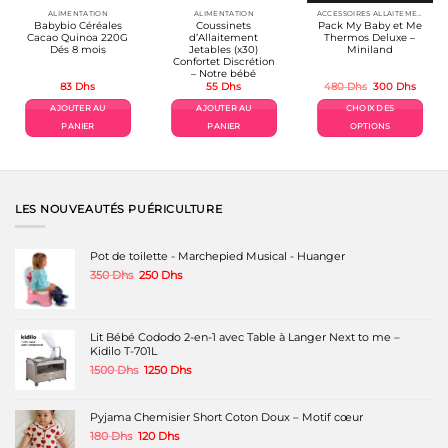
ALIMENTATION
ALIMENTATION
ACCESSOIRES ALLAITEMENT / REPAS
Babybio Céréales
Coussinets
Pack My Baby et Me
Cacao Quinoa 220G
d’Allaitement
Thermos Deluxe –
Dés 8 mois
Jetables (x30)
Miniland
Confortet Discrétion
– Notre bébé
Le
Le
83
Dhs
55
Dhs
480
Dhs
300
Dhs
prix
prix
initial
actuel
AJOUTER AU
AJOUTER AU
CHOIX DES
était :
est :
480 Dhs.
300 D
PANIER
PANIER
OPTIONS
Ce
produit
a
plusieurs
variations.
LES NOUVEAUTÉS PUÉRICULTURE
Les
options
peuvent
Pot de toilette - Marchepied Musical - Huanger
être
Le
Le
350
Dhs
250
Dhs
choisies
prix
prix
sur
initial
actuel
la
était :
est :
page
350 Dhs.
250 Dhs.
Lit Bébé Cododo 2-en-1 avec Table à Langer Next to me –
du
Kidilo T-701L
produit
Le
Le
1500
Dhs
1250
Dhs
prix
prix
initial
actuel
était :
est :
Pyjama Chemisier Short Coton Doux – Motif cœur
1500 Dhs.
1250 Dhs.
Le
Le
180
Dhs
120
Dhs