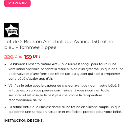
M’AVERTIR
Lot de 2 Biberon Anticholique Avancé 150 ml en
bleu – Tommee Tippee
Le
Le
220
Dhs
159
Dhs
prix
prix
Le biberon Closer to Nature Anti-Colic Plus est conçu pour fournir une
initial
actuel
ventilation optimale pendant la tétée à l’aide d’un système unique de tube
était :
est :
et de valve et d’une forme de tétine facile à ajuster qui aide à empêcher
220 Dhs.
159 Dhs.
votre bébé d’avaler trop d’air.
Vérifiez le tube avec le capteur de chaleur avant de nourrir votre bébé. Si
le tube est bleu, vous pouvez commencer à vous nourrir en toute
sécurité. s’il est rose, le lait est plus chaud que la température
recommandée de 37°C.
La tétine Anti-Colic Plus est dotée d’une tétine en silicone souple unique
qui donne une sensation naturelle et est facile à prendre pour votre bébé.
INSTRUCTION DE SOINS :