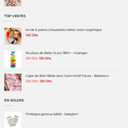
prix
prix
initial
actuel
était :
est :
180 Dhs.
120 Dhs.
TOP VENTES
lot de 6 paires chaussettes bébé coton organique
140
Dhs
Rouleau de Balle 14 pcs 18M+ - Huanger
Le
Le
150
Dhs
130
Dhs
prix
prix
initial
actuel
était :
est :
150 Dhs.
130 Dhs.
Cape de Bain Bébé avec Gant Motif Fleurs - Bebekevi
Le
Le
220
Dhs
130
Dhs
prix
prix
initial
actuel
était :
est :
220 Dhs.
130 Dhs.
EN SOLDES
Protèges genoux bébé - babyjem