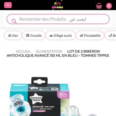
Passer
au
contenu
Recherche
de
produits
👜 Sac
🧸 Jouets
🚗 Siège auto
👶 Poussette
🛁 B
ACCUEIL
-
ALIMENTATION
-
LOT DE 2 BIBERON
ANTICHOLIQUE AVANCÉ 150 ML EN BLEU – TOMMEE TIPPEE