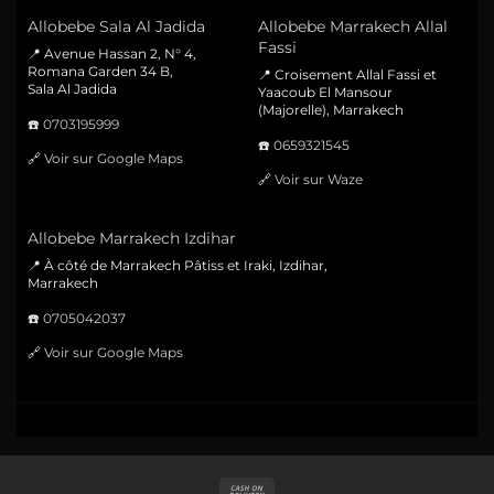
Allobebe Sala Al Jadida
Allobebe Marrakech Allal
Fassi
📍 Avenue Hassan 2, N° 4,
Romana Garden 34 B,
📍 Croisement Allal Fassi et
Sala Al Jadida
Yaacoub El Mansour
(Majorelle), Marrakech
☎️
0703195999
☎️
0659321545
🔗
Voir sur Google Maps
🔗
Voir sur Waze
Allobebe Marrakech Izdihar
📍 À côté de Marrakech Pâtiss et Iraki, Izdihar,
Marrakech
☎️
0705042037
🔗
Voir sur Google Maps
Cash