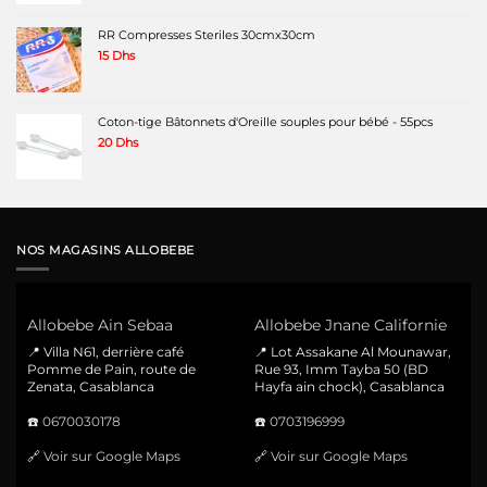
RR Compresses Steriles 30cmx30cm
15
Dhs
Coton-tige Bâtonnets d'Oreille souples pour bébé - 55pcs
20
Dhs
NOS MAGASINS ALLOBEBE
Allobebe Ain Sebaa
Allobebe Jnane Californie
📍 Villa N61, derrière café
📍 Lot Assakane Al Mounawar,
Pomme de Pain, route de
Rue 93, Imm Tayba 50 (BD
Zenata, Casablanca
Hayfa ain chock), Casablanca
☎️
0670030178
☎️
0703196999
🔗
Voir sur Google Maps
🔗
Voir sur Google Maps