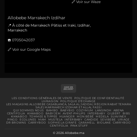
🔗
Voir sur Waze
Allobebe Marrakech Izdihar
📍 À côté de Marrakech Pâtiss et Iraki, Izdihar,
Marrakech
☎️
0705042037
🔗
Voir sur Google Maps
Cash
On
Delivery
LES CONDITIONS GÉNÉRALES DE VENTE
POLITIQUE DE CONFIDENTIALITÉ
LIVRAISON
POLITIQUE D’ÉCHANGE
LES MAGASINS ALLOBEBE CASABLANCA, SALA AL JADIDA ( RÉGION RABAT TEMARA
SALÉ) MARRAKECH IZDIHAR ET ALLAL FASSI
QUI SOMMES NOUS
BAMBO
BABYBIO
COZYMUM
LANSINOH
ABENA
CENTIFOLIA
KIKKABOO
BABYJEM
AVENT-PHILIPS
INTERBABY
GILBERT
BIBS
KIKKABOO
TOMMEE & TIPPEE
HUANGER
MON BÉBÉ
MEDELA
SUAVINEX
PINGO
ECOLUNES
MAM
MUSTELA
INTERBABY
CANDIDE
SEVIBEBE
URIAGE
DR BROWNS
CARRYBOO
SOPHIE LA GIRAFE
CARAMELL
BIOLANE
CARRYBOO
CENTIFOLIA
PINK STUFF
© 2026 Allobebe.ma