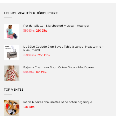
LES NOUVEAUTÉS PUÉRICULTURE
Pot de toilette - Marchepied Musical - Huanger
Le
Le
350
Dhs
250
Dhs
prix
prix
initial
actuel
était :
est :
350 Dhs.
250 Dhs.
Lit Bébé Cododo 2-en-1 avec Table à Langer Next to me –
Kidilo T-701L
Le
Le
1500
Dhs
1250
Dhs
prix
prix
initial
actuel
était :
est :
Pyjama Chemisier Short Coton Doux – Motif cœur
1500 Dhs.
1250 Dhs.
Le
Le
180
Dhs
120
Dhs
prix
prix
initial
actuel
était :
est :
180 Dhs.
120 Dhs.
TOP VENTES
lot de 6 paires chaussettes bébé coton organique
140
Dhs