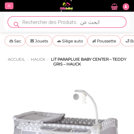
Passer
au
contenu
Recherche
de
produits
👜 Sac
🧸 Jouets
🚗 Siège auto
👶 Poussette
🛁 B
ACCUEIL
-
HAUCK
-
LIT PARAPLUIE BABY CENTER – TEDDY
GRIS – HAUCK