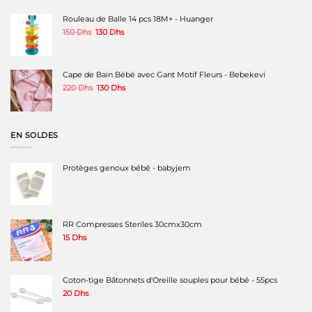
Rouleau de Balle 14 pcs 18M+ - Huanger
Le
Le
150
Dhs
130
Dhs
prix
prix
initial
actuel
était :
est :
150 Dhs.
130 Dhs.
Cape de Bain Bébé avec Gant Motif Fleurs - Bebekevi
Le
Le
220
Dhs
130
Dhs
prix
prix
initial
actuel
était :
est :
220 Dhs.
130 Dhs.
EN SOLDES
Protèges genoux bébé - babyjem
RR Compresses Steriles 30cmx30cm
15
Dhs
Coton-tige Bâtonnets d'Oreille souples pour bébé - 55pcs
20
Dhs