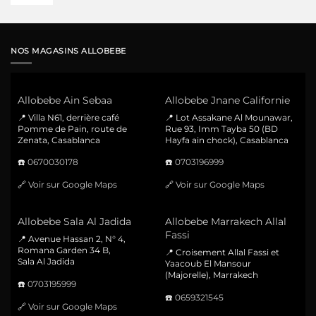
NOS MAGASINS ALLOBEBE
Allobebe Ain Sebaa
Allobebe Jnane Californie
📍 Villa N61, derrière café
📍 Lot Assakane Al Mounawar,
Pomme de Pain, route de
Rue 93, Imm Tayba 50 (BD
Zenata, Casablanca
Hayfa ain chock), Casablanca
☎️
0670030178
☎️
0703196999
🔗
Voir sur Google Maps
🔗
Voir sur Google Maps
Allobebe Sala Al Jadida
Allobebe Marrakech Allal
Fassi
📍 Avenue Hassan 2, N° 4,
Romana Garden 34 B,
📍 Croisement Allal Fassi et
Sala Al Jadida
Yaacoub El Mansour
(Majorelle), Marrakech
☎️
0703195999
☎️
0659321545
🔗
Voir sur Google Maps