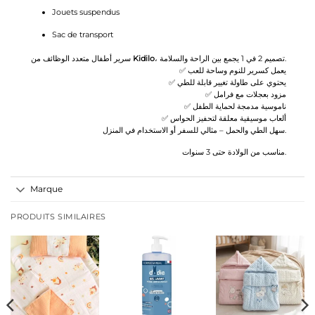
Jouets suspendus
Sac de transport
سرير أطفال متعدد الوظائف من
Kidilo
، تصميم 2 في 1 يجمع بين الراحة والسلامة.
✅ يعمل كسرير للنوم وساحة للعب
✅ يحتوي على طاولة تغيير قابلة للطي
✅ مزود بعجلات مع فرامل
✅ ناموسية مدمجة لحماية الطفل
✅ ألعاب موسيقية معلقة لتحفيز الحواس
سهل الطي والحمل – مثالي للسفر أو الاستخدام في المنزل.
مناسب من الولادة حتى 3 سنوات.
Marque
PRODUITS SIMILAIRES