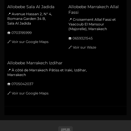
Allobebe Sala Al Jadida
Allobebe Marrakech Allal
Fassi
📍 Avenue Hassan 2, N° 4,
Romana Garden 34 B,
📍 Croisement Allal Fassi et
Sala Al Jadida
Yaacoub El Mansour
(Majorelle), Marrakech
☎️
0703195999
☎️
0659321545
🔗
Voir sur Google Maps
🔗
Voir sur Waze
Allobebe Marrakech Izdihar
📍 À côté de Marrakech Pâtiss et Iraki, Izdihar,
Marrakech
☎️
0705042037
🔗
Voir sur Google Maps
Cash