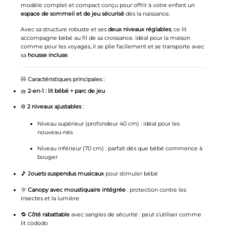
modèle complet et compact conçu pour offrir à votre enfant un
espace de sommeil et de jeu sécurisé
dès la naissance.
Avec sa structure robuste et ses
deux niveaux réglables
, ce lit
accompagne bébé au fil de sa croissance. Idéal pour la maison
comme pour les voyages, il se plie facilement et se transporte avec
sa
housse incluse
.
🧸
Caractéristiques principales :
🧺
2-en-1 : lit bébé + parc de jeu
⚙️
2 niveaux ajustables
:
Niveau supérieur (profondeur 40 cm) : idéal pour les
nouveau-nés
Niveau inférieur (70 cm) : parfait dès que bébé commence à
bouger
🎵
Jouets suspendus musicaux
pour stimuler bébé
🌞
Canopy avec moustiquaire intégrée
: protection contre les
insectes et la lumière
🔁
Côté rabattable
avec sangles de sécurité : peut s’utiliser comme
lit cododo