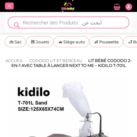
Passer
au
contenu
Recherche
de
produits
👜 Sac
🧸 Jouets
🚗 Siège auto
👶 Poussette
🛁 B
ACCUEIL
-
CODODO LIT ET BERCEAU
-
LIT BÉBÉ CODODO 2-
EN-1 AVEC TABLE À LANGER NEXT TO ME – KIDILO T-701L