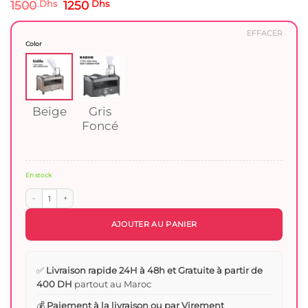
Le
Le
1500
Dhs
1250
Dhs
prix
prix
initial
actuel
EFFACER
était :
est :
Color
1500 Dhs.
1250 Dhs.
Beige
Gris
Foncé
En stock
quantité de Lit Bébé Cododo 2-en-1 avec Table à Langer Next to me – Kidilo T-70
AJOUTER AU PANIER
✅
Livraison rapide 24H à 48h et Gratuite à partir de
400 DH
partout au Maroc
💰
Paiement à la livraison ou par Virement