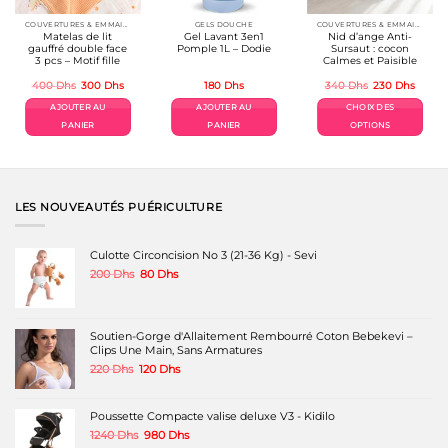
COUVERTURES & EMMAILLOTAGE
GELS DOUCHE
COUVERTURES & EMMAILLOTAGE
Matelas de lit
Gel Lavant 3en1
Nid d’ange Anti-
gauffré double face
Pomple 1L – Dodie
Sursaut : cocon
3 pcs – Motif fille
Calmes et Paisible
Le
Le
Le
Le
400
Dhs
300
Dhs
180
Dhs
340
Dhs
230
Dhs
prix
prix
prix
prix
el
initial
actuel
initial
actuel
AJOUTER AU
AJOUTER AU
CHOIX DES
était :
est :
était :
est :
Dhs.
400 Dhs.
300 Dhs.
340 Dhs.
230 Dh
PANIER
PANIER
OPTIONS
Ce
produit
a
plusieurs
variations.
LES NOUVEAUTÉS PUÉRICULTURE
Les
options
peuvent
Culotte Circoncision No 3 (21-36 Kg) - Sevi
être
Le
Le
200
Dhs
80
Dhs
choisies
prix
prix
sur
initial
actuel
la
était :
est :
page
200 Dhs.
80 Dhs.
Soutien-Gorge d'Allaitement Rembourré Coton Bebekevi –
du
Clips Une Main, Sans Armatures
produit
Le
Le
220
Dhs
120
Dhs
prix
prix
initial
actuel
était :
est :
Poussette Compacte valise deluxe V3 - Kidilo
220 Dhs.
120 Dhs.
Le
Le
1240
Dhs
980
Dhs