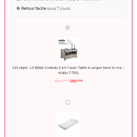
🔄
Retour facile
sous 7 jours
Lit
Bébé
Cododo
2-
en-
1
avec
Table
à
Cet objet :
Lit Bébé Cododo 2-en-1 avec Table à Langer Next to me –
Langer
Kidilo T-701L
Next
1500
Dhs
to
1250
Dhs
me
–
Kidilo
T-
Matelas
701L
bébé
120x60
Anti
allergique
-
CozyMum