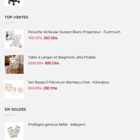
prix
prix
initial
actuel
était :
est :
1240 Dhs.
980 Dhs.
TOP VENTES
Peluche Veilleuse Ourson Blanc Projecteur - Funmuch
Le
Le
450
Dhs
250
Dhs
prix
prix
initial
actuel
était :
est :
450 Dhs.
250 Dhs.
Table à Langer et Baignoire ultra Pliable
Le
Le
1200
Dhs
850
Dhs
prix
prix
initial
actuel
était :
est :
1200 Dhs.
850 Dhs.
Set Repas 5 Pièces en Bambou Chat - Kikkaboo
Le
Le
350
Dhs
250
Dhs
prix
prix
initial
actuel
était :
est :
350 Dhs.
250 Dhs.
EN SOLDES
Protèges genoux bébé - babyjem