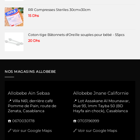
RR Compresses Steriles 30cmx30cm
15
Dhs
Coton-tige Bâtonnets d'Oreille souples pour bébé - 55pcs
20
Dhs
NOS MAGASINS ALLOBEBE
Allobebe Ain Sebaa
Allobebe Jnane Californie
📍 Villa N61, derrière café
📍 Lot Assakane Al Mounawar,
Pomme de Pain, route de
Rue 93, Imm Tayba 50 (BD
Zenata, Casablanca
Hayfa ain chock), Casablanca
☎️
0670030178
☎️
0703196999
🔗
Voir sur Google Maps
🔗
Voir sur Google Maps