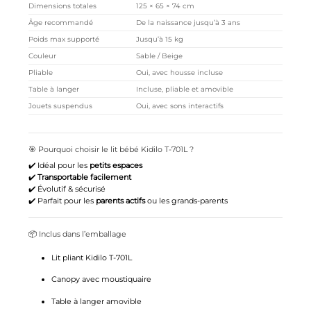
Dimensions totales
125 × 65 × 74 cm
Âge recommandé
De la naissance jusqu’à 3 ans
Poids max supporté
Jusqu’à 15 kg
Couleur
Sable / Beige
Pliable
Oui, avec housse incluse
Table à langer
Incluse, pliable et amovible
Jouets suspendus
Oui, avec sons interactifs
🎯 Pourquoi choisir le lit bébé Kidilo T-701L ?
✔️ Idéal pour les
petits espaces
✔️
Transportable facilement
✔️ Évolutif & sécurisé
✔️ Parfait pour les
parents actifs
ou les grands-parents
📦 Inclus dans l’emballage
Lit pliant Kidilo T-701L
Canopy avec moustiquaire
Table à langer amovible