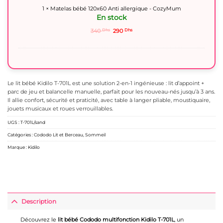
1
×
Matelas bébé 120x60 Anti allergique - CozyMum
En stock
Le
Le
340
Dhs
290
Dhs
prix
prix
initial
actuel
était :
est :
340 Dhs.
290 Dhs.
Le lit bébé Kidilo T-701L est une solution 2-en-1 ingénieuse : lit d’appoint +
parc de jeu et balancelle manuelle, parfait pour les nouveau-nés jusqu’à 3 ans.
Il allie confort, sécurité et praticité, avec table à langer pliable, moustiquaire,
jouets musicaux et roues verrouillables.
UGS :
T-701L/sand
Catégories :
Cododo Lit et Berceau
,
Sommeil
Marque :
Kidilo
Description
Découvrez le
lit bébé Cododo multifonction Kidilo T-701L
, un