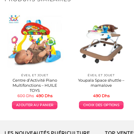
ÉVEIL ET JOUET
ÉVEIL ET JOUET
Centre d’Activité Piano
Youpala Space shuttle –
Multifonctions – HUILE
mamalove
TOYS
Le
Le
600
Dhs
490
Dhs
490
Dhs
prix
prix
initial
actuel
AJOUTER AU PANIER
CHOIX DES OPTIONS
était :
est :
600 Dhs.
490 Dhs.
Ce
produit
a
plusieurs
LES NOUVEAUTÉS PUÉRICULTURE
TOP VENTE