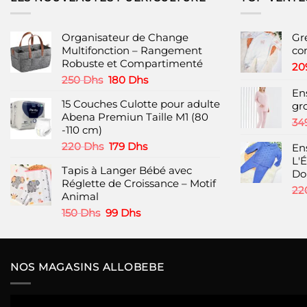
variations.
Les
options
Organisateur de Change
Gr
peuvent
Multifonction – Rangement
co
Robuste et Compartimenté
être
20
choisies
Le
Le
250
Dhs
180
Dhs
prix
prix
En
sur
15 Couches Culotte pour adulte
initial
actuel
gr
la
Abena Premiun Taille M1 (80
était :
est :
page
34
-110 cm)
250 Dhs.
180 Dhs.
du
Le
Le
220
Dhs
179
Dhs
En
produit
prix
prix
L'É
Tapis à Langer Bébé avec
initial
actuel
Do
Réglette de Croissance – Motif
était :
est :
22
Animal
220 Dhs.
179 Dhs.
Le
Le
150
Dhs
99
Dhs
prix
prix
initial
actuel
était :
est :
150 Dhs.
99 Dhs.
NOS MAGASINS ALLOBEBE