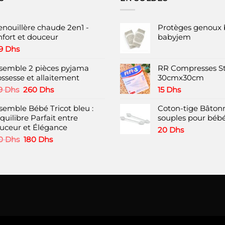
enouillère chaude 2en1 -
Protèges genoux 
nfort et douceur
babyjem
9
Dhs
semble 2 pièces pyjama
RR Compresses St
ossesse et allaitement
30cmx30cm
Le
Le
9
Dhs
260
Dhs
15
Dhs
prix
prix
semble Bébé Tricot bleu :
initial
actuel
Coton-tige Bâtonn
quilibre Parfait entre
était :
est :
souples pour bébé
uceur et Élégance
349 Dhs.
260 Dhs.
20
Dhs
Le
Le
0
Dhs
180
Dhs
prix
prix
initial
actuel
était :
est :
220 Dhs.
180 Dhs.