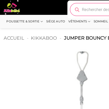
Passer
Recherche
de
au
produits
contenu
POUSSETTE & SORTIE
SIÈGE AUTO
VÊTEMENTS
SOMMEIL
ACCUEIL
-
KIKKABOO
-
JUMPER BOUNCY 