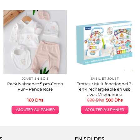
JOUET EN BOIS
ÉVEIL ET JOUET
Pack Naissance 5 pcs Coton
Trotteur Multifonctionnel 3-
Pur – Panda Rose
en-1 rechargeable en usb
avec Microphone
Le
Le
160
Dhs
680
Dhs
580
Dhs
prix
prix
initial
actuel
AJOUTER AU PANIER
AJOUTER AU PANIER
était :
est :
680 Dhs.
580 Dhs.
S
EN SOLDES