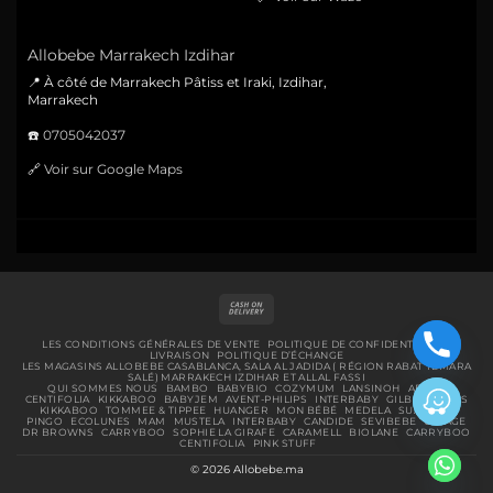
Allobebe Marrakech Izdihar
📍 À côté de Marrakech Pâtiss et Iraki, Izdihar,
Marrakech
☎️
0705042037
🔗
Voir sur Google Maps
Cash
On
Delivery
LES CONDITIONS GÉNÉRALES DE VENTE
POLITIQUE DE CONFIDENTIALITÉ
LIVRAISON
POLITIQUE D’ÉCHANGE
LES MAGASINS ALLOBEBE CASABLANCA, SALA AL JADIDA ( RÉGION RABAT TEMARA
SALÉ) MARRAKECH IZDIHAR ET ALLAL FASSI
QUI SOMMES NOUS
BAMBO
BABYBIO
COZYMUM
LANSINOH
ABENA
CENTIFOLIA
KIKKABOO
BABYJEM
AVENT-PHILIPS
INTERBABY
GILBERT
BIBS
KIKKABOO
TOMMEE & TIPPEE
HUANGER
MON BÉBÉ
MEDELA
SUAVINEX
PINGO
ECOLUNES
MAM
MUSTELA
INTERBABY
CANDIDE
SEVIBEBE
URIAGE
DR BROWNS
CARRYBOO
SOPHIE LA GIRAFE
CARAMELL
BIOLANE
CARRYBOO
CENTIFOLIA
PINK STUFF
© 2026 Allobebe.ma