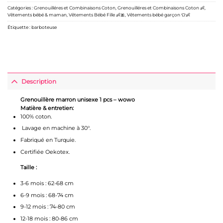
Catégories :
Grenouilléres et Combinaisons Coton
,
Grenouilléres et Combinaisons Coton 👶
,
Vêtements bébé & maman
,
Vêtements Bébé Fille 👶🎀
,
Vêtements bébé garçon 👕👶
Étiquette :
barboteuse
Description
Grenouillère marron unisexe 1 pcs – wowo
Matière & entretien:
100% coton.
Lavage en machine à 30°.
Fabriqué en Turquie.
Certifiée Oekotex.
Taille :
3-6 mois : 62-68 cm
6-9 mois : 68-74 cm
9-12 mois : 74-80 cm
12-18 mois : 80-86 cm