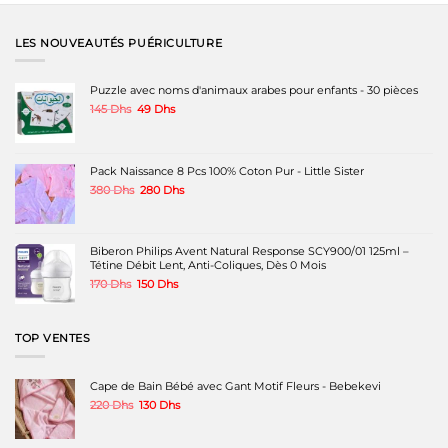
a
a
a
plusieurs
plusieurs
plusieurs
variations.
variations.
variations.
LES NOUVEAUTÉS PUÉRICULTURE
Les
Les
Les
options
options
options
peuvent
peuvent
peuvent
Puzzle avec noms d'animaux arabes pour enfants - 30 pièces
être
être
être
Le
Le
145
Dhs
49
Dhs
choisies
choisies
choisies
prix
prix
sur
sur
sur
initial
actuel
la
la
la
était :
est :
page
page
page
145 Dhs.
49 Dhs.
Pack Naissance 8 Pcs 100% Coton Pur - Little Sister
du
du
du
produit
produit
produit
Le
Le
380
Dhs
280
Dhs
prix
prix
initial
actuel
était :
est :
380 Dhs.
280 Dhs.
Biberon Philips Avent Natural Response SCY900/01 125ml –
Tétine Débit Lent, Anti-Coliques, Dès 0 Mois
Le
Le
170
Dhs
150
Dhs
prix
prix
initial
actuel
était :
est :
TOP VENTES
170 Dhs.
150 Dhs.
Cape de Bain Bébé avec Gant Motif Fleurs - Bebekevi
Le
Le
220
Dhs
130
Dhs
prix
prix
initial
actuel
était :
est :