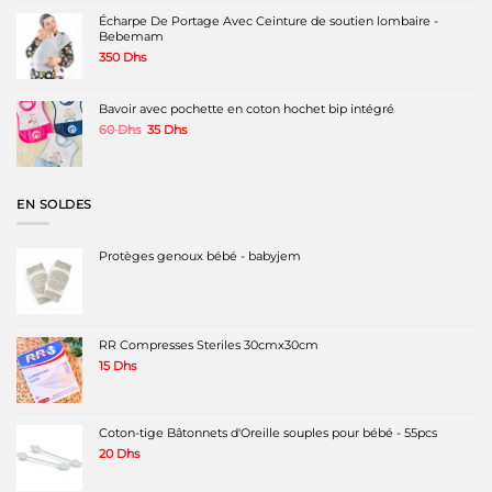
220 Dhs.
130 Dhs.
Écharpe De Portage Avec Ceinture de soutien lombaire -
Bebemam
350
Dhs
Bavoir avec pochette en coton hochet bip intégré
Le
Le
60
Dhs
35
Dhs
prix
prix
initial
actuel
était :
est :
60 Dhs.
35 Dhs.
EN SOLDES
Protèges genoux bébé - babyjem
RR Compresses Steriles 30cmx30cm
15
Dhs
Coton-tige Bâtonnets d'Oreille souples pour bébé - 55pcs
20
Dhs