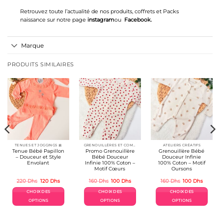
Retrouvez toute l’actualité de nos produits, coffrets et Packs
naissance sur notre page
instagram
ou
Facebook
.
Marque
PRODUITS SIMILAIRES
TENUES ET JOGGINGS 🎀
GRENOUILLÉRES ET COMBINAISONS COTON
ATELIERS CRÉATIFS
Tenue Bébé Papillon
Promo Grenouillère
Grenouillère Bébé
– Douceur et Style
Bébé Douceur
Douceur Infinie
Envolant
Infinie 100% Coton –
100% Coton – Motif
Motif Cœurs
Oursons
Le
Le
Le
Le
Le
Le
220
Dhs
120
Dhs
160
Dhs
100
Dhs
160
Dhs
100
Dhs
prix
prix
prix
prix
prix
prix
l
initial
actuel
initial
actuel
initial
actuel
CHOIX DES
CHOIX DES
CHOIX DES
était :
est :
était :
est :
était :
est :
s.
220 Dhs.
120 Dhs.
160 Dhs.
100 Dhs.
160 Dhs.
100 Dh
OPTIONS
OPTIONS
OPTIONS
Ce
Ce
Ce
produit
produit
produit