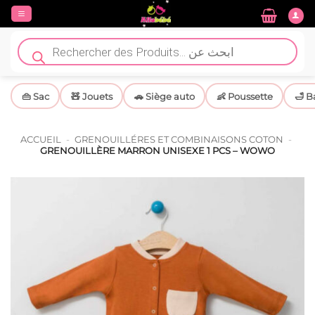
Passer
au
contenu
Recherche
de
produits
👜 Sac
🧸 Jouets
🚗 Siège auto
👶 Poussette
🛁 B
ACCUEIL
-
GRENOUILLÉRES ET COMBINAISONS COTON
-
GRENOUILLÈRE MARRON UNISEXE 1 PCS – WOWO