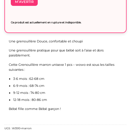
M’AVERTIR
Ce produit est actuellement en rupture et indisponible.
Une grenouillère Douce, confortable et choupi
Une grenouillère pratique pour que bébé soit à l’aise et dors
paisiblement.
Cette Grenouillère marron unisexe 1 pcs – wowo est sous les tailles
suivantes :
3-6 mois : 62-68 cm
6-9 mois : 68-74 cm
9-12 mois : 74-80 cm
12-18 mois : 80-86 cm
Bébé fille comme Bébé garçon !
UGS :
W3510-marron