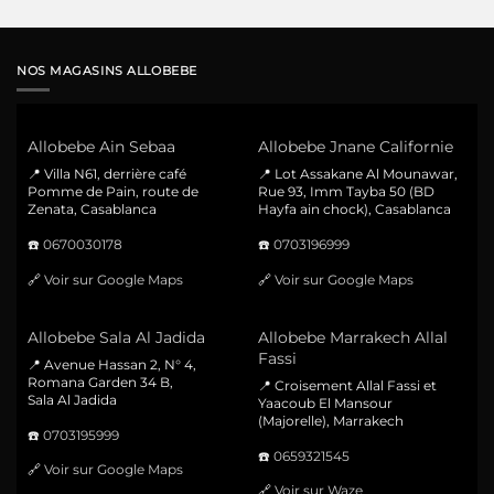
NOS MAGASINS ALLOBEBE
Allobebe Ain Sebaa
Allobebe Jnane Californie
📍 Villa N61, derrière café
📍 Lot Assakane Al Mounawar,
Pomme de Pain, route de
Rue 93, Imm Tayba 50 (BD
Zenata, Casablanca
Hayfa ain chock), Casablanca
☎️
0670030178
☎️
0703196999
🔗
Voir sur Google Maps
🔗
Voir sur Google Maps
Allobebe Sala Al Jadida
Allobebe Marrakech Allal
Fassi
📍 Avenue Hassan 2, N° 4,
Romana Garden 34 B,
📍 Croisement Allal Fassi et
Sala Al Jadida
Yaacoub El Mansour
(Majorelle), Marrakech
☎️
0703195999
☎️
0659321545
🔗
Voir sur Google Maps
🔗
Voir sur Waze