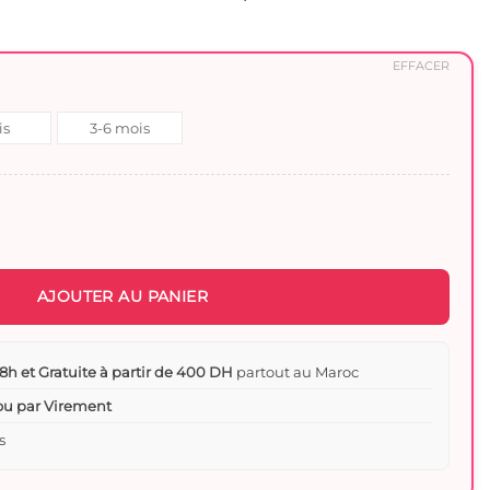
EFFACER
is
3-6 mois
ère bébé En blanc - Sous vêtement et Tenue de Jour 100% Coton Pur
AJOUTER AU PANIER
8h et Gratuite à partir de 400 DH
partout au Maroc
 ou par Virement
s