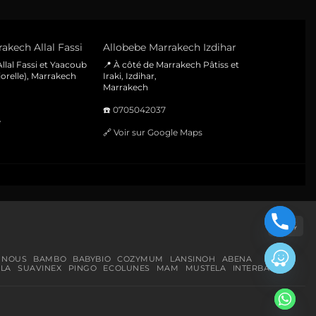
akech Allal Fassi
Allobebe Marrakech Izdihar
llal Fassi et Yaacoub
📍 À côté de Marrakech Pâtiss et
orelle), Marrakech
Iraki, Izdihar,
Marrakech
☎️
0705042037
e
🔗
Voir sur Google Maps
Cas
On
Del
 NOUS
BAMBO
BABYBIO
COZYMUM
LANSINOH
ABENA
LA
SUAVINEX
PINGO
ECOLUNES
MAM
MUSTELA
INTERBABY