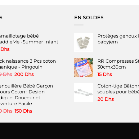
produit
produit
a
a
plusieurs
plusieurs
S
EN SOLDES
variations.
variations.
Les
Les
options
options
maillotage bébé
Protèges genoux 
peuvent
peuvent
addleMe -Summer Infant
babyjem
être
être
8
Dhs
choisies
choisies
ck naissance 3 Pcs coton
RR Compresses St
sur
sur
ganique - Pingouin
30cmx30cm
la
la
Le
Le
page
page
9
Dhs
200
Dhs
15
Dhs
prix
prix
du
du
enouillère Bébé Garçon
initial
actuel
Coton-tige Bâtonn
produit
produit
lours Coton : Design
était :
est :
souples pour bébé
dique, Douceur et
299 Dhs.
200 Dhs.
20
Dhs
verture Facile
Le
Le
0
Dhs
150
Dhs
prix
prix
initial
actuel
était :
est :
220 Dhs.
150 Dhs.