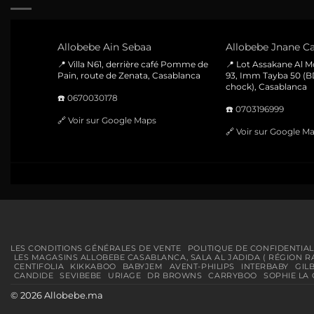
Allobebe Ain Sebaa
Allobebe Jnane Ca
📍 Villa N61, derrière café Pomme de
📍 Lot Assakane Al 
Pain, route de Zenata, Casablanca
93, Imm Tayba 50 (B
chock), Casablanca
☎️
0670030178
☎️
0703196999
🔗
Voir sur Google Maps
🔗
Voir sur Google M
LES CONDITIONS GÉNÉRALES DE VENTE
POLITIQUE DE CONFIDENTIAL
LES MAGASINS ALLOBEBE CASABLANCA, SALA AL JADIDA ( RÉGION R
CENTIFOLIA
KIKKABOO
BABYJEM
AVENT-PHILIPS
INTERBABY
GIL
CANDIDE
SEVIBEBE
URIAGE
DR BROWNS
CARRYBOO
SOPHIE LA 
© 2026 Allobebe.ma