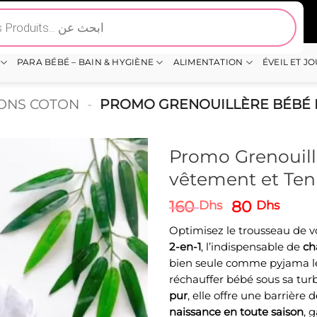
PARA BÉBÉ – BAIN & HYGIÈNE
ALIMENTATION
ÉVEIL ET J
SONS COTON
-
PROMO GRENOUILLÈRE BÉBÉ E
Promo Grenouill
vêtement et Ten
Le
Le
160
80
Dhs
Dhs
prix
prix
Optimisez le trousseau de 
initial
actu
2-en-1
, l’indispensable de
ch
était :
est :
bien seule comme pyjama 
160 Dhs.
80 D
réchauffer bébé sous sa tur
pur
, elle offre une barrière
naissance en toute saison
, 