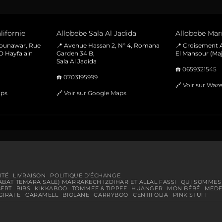
lifornie
Allobebe Sala Al Jadida
Allobebe Marr
Mounawar, Rue
📍 Avenue Hassan 2, N° 4, Romana
📍 Croisement A
D Hayfa ain
Garden 34 B,
El Mansour (Maj
Sala Al Jadida
☎️
0659321545
☎️
0703195999
🔗
Voir sur Waz
aps
🔗
Voir sur Google Maps
ITÉ
LIVRAISON
POLITIQUE D’ÉCHANGE
ABAT TEMARA SALÉ) MARRAKECH IZDIHAR ET ALLAL FASSI
QUI SOMMES
BERT
BIBS
KIKKABOO
TOMMEE & TIPPEE
HUANGER
MON BÉBÉ
MEDE
GIRAFE
CARAMELL
BIOLANE
CARRYBOO
CENTIFOLIA
PINK STUFF