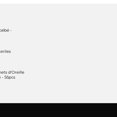
bébé -
eriles
ets d'Oreille
 - 55pcs