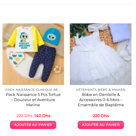
PACK NAISSANCE CLINIQUE BÉBÉ
VÊTEMENTS BÉBÉ & MAMAN
Pack Naissance 5 Pcs Tortue
Robe en Dentelle &
– Douceur et Aventure
Accessoires 0-6 Mois –
Marine
Ensemble de Baptême
Le
Le
220
Dhs
140
Dhs
220
Dhs
prix
prix
initial
actuel
AJOUTER AU PANIER
AJOUTER AU PANIER
était :
est :
220 Dhs.
140 Dhs.