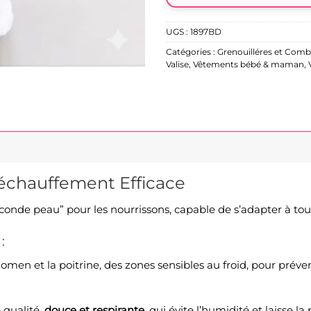
UGS :
1897BD
Catégories :
Grenouilléres et Comb
Valise
,
Vêtements bébé & maman
,
échauffement Efficace
de peau” pour les nourrissons, capable de s’adapter à tous l
:
men et la poitrine, des zones sensibles au froid, pour préve
 qualité,
douce et respirante
, qui évite l’humidité et laisse l