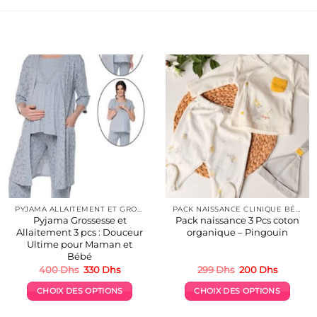
PYJAMA ALLAITEMENT ET GROSSESSE
PACK NAISSANCE CLINIQUE BÉBÉ
Pyjama Grossesse et
Pack naissance 3 Pcs coton
Allaitement 3 pcs : Douceur
organique – Pingouin
Ultime pour Maman et
Bébé
Le
Le
Le
Le
400
Dhs
330
Dhs
299
Dhs
200
Dhs
prix
prix
prix
prix
initial
actuel
initial
actuel
CHOIX DES OPTIONS
CHOIX DES OPTIONS
était :
est :
était :
est :
400 Dhs.
330 Dhs.
299 Dhs.
200 Dhs.
Ce
Ce