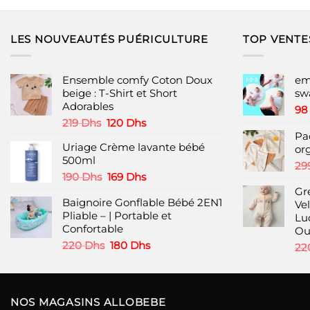
produit
produit
a
a
plusieurs
plusieurs
LES NOUVEAUTÉS PUÉRICULTURE
TOP VENTE
variations.
variations.
Les
Les
options
options
Ensemble comfy Coton Doux
em
peuvent
peuvent
beige : T-Shirt et Short
sw
Adorables
être
être
9
choisies
choisies
Le
Le
219
Dhs
120
Dhs
prix
prix
Pa
sur
sur
Uriage Crème lavante bébé
initial
actuel
or
la
la
500ml
était :
est :
page
page
29
219 Dhs.
120 Dhs.
Le
Le
190
Dhs
169
Dhs
du
du
prix
prix
Gr
produit
produit
Baignoire Gonflable Bébé 2EN1
initial
actuel
Ve
Pliable – | Portable et
était :
est :
Lu
Confortable
190 Dhs.
169 Dhs.
Ou
Le
Le
220
Dhs
180
Dhs
22
prix
prix
initial
actuel
était :
est :
220 Dhs.
180 Dhs.
NOS MAGASINS ALLOBEBE