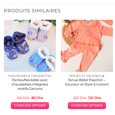
PRODUITS SIMILAIRES
CHAUSSURES & CHAUSSETTES
TENUES ET JOGGINGS 🎀
Pantoufles bébé avec
Tenue Bébé Papillon –
chaussettes intégrées
Douceur et Style Envolant
motifs Garcons
Le
Le
Le
Le
120
Dhs
89
Dhs
220
Dhs
120
Dhs
prix
prix
prix
prix
initial
actuel
initial
actuel
CHOIX DES OPTIONS
CHOIX DES OPTIONS
était :
est :
était :
est :
120 Dhs.
89 Dhs.
220 Dhs.
120 Dhs.
Ce
Ce