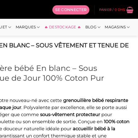
SE CONNECTER
PANIER /
0
DHS
OUET
MARQUES
🔥 DESTOCKAGE 🔥
BLOG
MAGASINS
N BLANC – SOUS VÊTEMENT ET TENUE DE
ère bébé En blanc – Sous
ue de Jour 100% Coton Pur
votre nouveau-né avec cette
grenouillère bébé respirante
el
aque jour
. Polyvalente par excellence, elle se porte aussi
léger que comme
sous-vêtement protecteur
pour
hs.
bulette ou son ensemble de sortie. Conçue en
100% coton
 de douceur naturelle idéale pour
accueillir bébé à la
garantissant un confort thermique stable et une