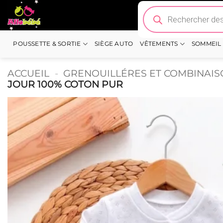
Passer
Recherche
de
au
produits
contenu
POUSSETTE & SORTIE
SIÈGE AUTO
VÊTEMENTS
SOMMEIL
ACCUEIL
-
GRENOUILLÉRES ET COMBINAI
JOUR 100% COTON PUR