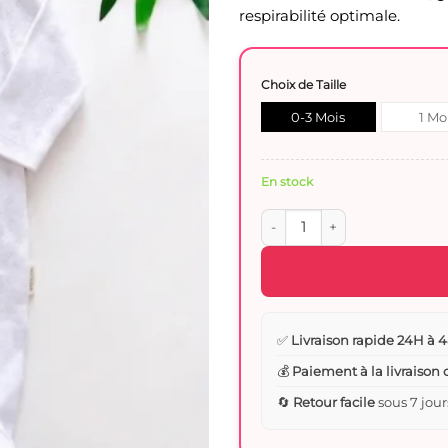
respirabilité optimale.
Choix de Taille
0-3 Mois
1 Mo
En stock
quantité de Promo Grenouill
✅
Livraison rapide 24H à 4
💰
Paiement à la livraison
🔄
Retour facile
sous 7 jour