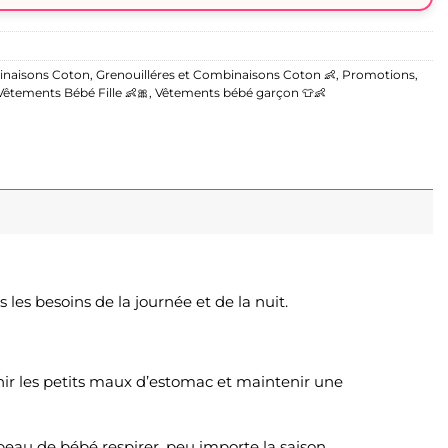
inaisons Coton
,
Grenouilléres et Combinaisons Coton 👶
,
Promotions
,
Vêtements Bébé Fille 👶🎀
,
Vêtements bébé garçon 👕👶
es besoins de la journée et de la nuit.
nir les petits maux d’estomac et maintenir une
a peau de bébé respirer, peu importe la saison.