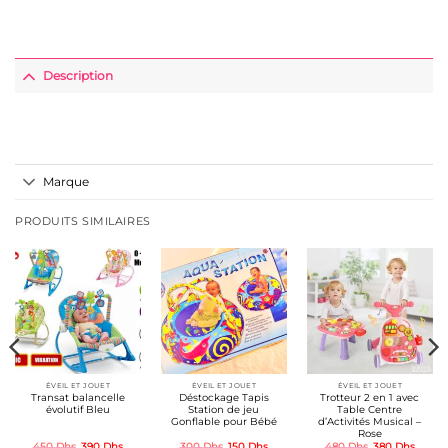
Description
Marque
PRODUITS SIMILAIRES
ÉVEIL ET JOUET
ÉVEIL ET JOUET
ÉVEIL ET JOUET
Transat balancelle
Déstockage Tapis
Trotteur 2 en 1 avec
évolutif Bleu
Station de jeu
Table Centre
Gonflable pour Bébé
d’Activités Musical –
Rose
Le
Le
Le
Le
Le
Le
450
Dhs
390
Dhs
300
Dhs
150
Dhs
480
Dhs
380
Dhs