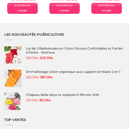
prix
prix
prix
prix
prix
prix
el
initial
actuel
initial
actuel
initial
actuel
AJOUTER AU
AJOUTER AU
AJOUTER AU
était :
est :
était :
est :
était :
est :
Dhs.
450 Dhs.
390 Dhs.
300 Dhs.
150 Dhs.
480 Dhs.
380 Dh
PANIER
PANIER
PANIER
LES NOUVEAUTÉS PUÉRICULTURE
Lot de 3 Barboteuses en Coton Douces Confortables et Faciles
à Porter - Red love
Le
Le
320
Dhs
240
Dhs
prix
prix
initial
actuel
était :
est :
Emmaillotage coton organique avec support lombaire 2 en 1
320 Dhs.
240 Dhs.
Le
Le
220
Dhs
189
Dhs
prix
prix
initial
actuel
était :
est :
220 Dhs.
189 Dhs.
Chapeau bebe doux et respirant 0-18mois- Kitti
Le
Le
120
Dhs
80
Dhs
prix
prix
initial
actuel
était :
est :
120 Dhs.
80 Dhs.
TOP VENTES