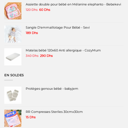
Assiette double pour bébé en Mélanine elephanto - Bebekevi
Le
Le
120
Dhs
60
Dhs
prix
prix
initial
actuel
était :
est :
120 Dhs.
60 Dhs.
Sangle D'emmaillotage Pour Bébé - Sevi
189
Dhs
Matelas bébé 120x60 Anti allergique - CozyMum
Le
Le
340
Dhs
290
Dhs
prix
prix
initial
actuel
était :
est :
340 Dhs.
290 Dhs.
EN SOLDES
Protèges genoux bébé - babyjem
RR Compresses Steriles 30cmx30cm
15
Dhs