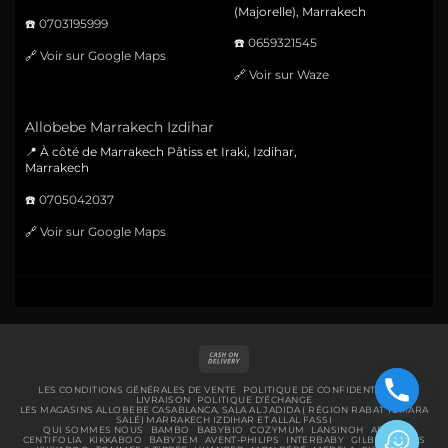
(Majorelle), Marrakech
☎️
0703195999
☎️
0659321545
🔗
Voir sur Google Maps
🔗
Voir sur Waze
Allobebe Marrakech Izdihar
📍 À côté de Marrakech Pâtiss et Iraki, Izdihar,
Marrakech
☎️
0705042037
🔗
Voir sur Google Maps
Cash
On
Delivery
LES CONDITIONS GÉNÉRALES DE VENTE
POLITIQUE DE CONFIDENTIALITÉ
LIVRAISON
POLITIQUE D’ÉCHANGE
LES MAGASINS ALLOBEBE CASABLANCA, SALA AL JADIDA ( RÉGION RABAT TEMARA
SALÉ) MARRAKECH IZDIHAR ET ALLAL FASSI
QUI SOMMES NOUS
BAMBO
BABYBIO
COZYMUM
LANSINOH
ABENA
CENTIFOLIA
KIKKABOO
BABYJEM
AVENT-PHILIPS
INTERBABY
GILBERT
BIBS