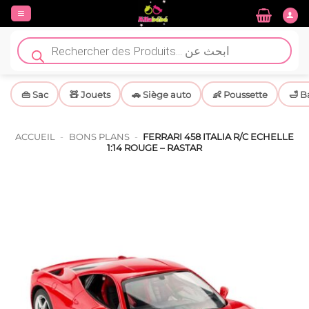
Passer
au
contenu
Recherche
de
produits
👜 Sac
🧸 Jouets
🚗 Siège auto
👶 Poussette
🛁 B
ACCUEIL
-
BONS PLANS
-
FERRARI 458 ITALIA R/C ECHELLE
1:14 ROUGE – RASTAR