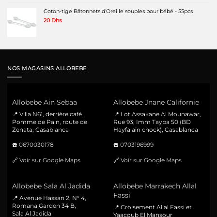
Coton-tige Bâtonnets d'Oreille souples pour bébé - 55pcs
20
Dhs
NOS MAGASINS ALLOBEBE
Allobebe Ain Sebaa
Allobebe Jnane Californie
📍 Villa N61, derrière café
📍 Lot Assakane Al Mounawar,
Pomme de Pain, route de
Rue 93, Imm Tayba 50 (BD
Zenata, Casablanca
Hayfa ain chock), Casablanca
☎️
0670030178
☎️
0703196999
🔗
Voir sur Google Maps
🔗
Voir sur Google Maps
Allobebe Sala Al Jadida
Allobebe Marrakech Allal
Fassi
📍 Avenue Hassan 2, N° 4,
Romana Garden 34 B,
📍 Croisement Allal Fassi et
Sala Al Jadida
Yaacoub El Mansour