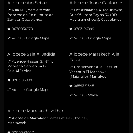
Allobebe Ain Sebaa
Allobebe Jnane Californie
📍 Villa N61, derrière café
📍 Lot Assakane Al Mounawar,
Pomme de Pain, route de
Rue 93, Imm Tayba 50 (BD
Zenata, Casablanca
Hayfa ain chock), Casablanca
☎️
0670030178
☎️
0703196999
🔗
Voir sur Google Maps
🔗
Voir sur Google Maps
Allobebe Sala Al Jadida
Allobebe Marrakech Allal
Fassi
📍 Avenue Hassan 2, N° 4,
Romana Garden 34 B,
📍 Croisement Allal Fassi et
Sala Al Jadida
Yaacoub El Mansour
(Majorelle), Marrakech
☎️
0703195999
☎️
0659321545
🔗
Voir sur Google Maps
🔗
Voir sur Waze
Allobebe Marrakech Izdihar
📍 À côté de Marrakech Pâtiss et Iraki, Izdihar,
Marrakech
☎️
0705042037