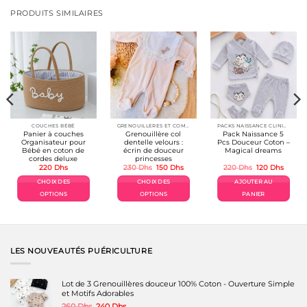
PRODUITS SIMILAIRES
COUCHES BÉBÉ
GRENOUILLERES ET COMBINAISONS VELOURS
PACKS NAISSANCE CLINIQUE
Panier à couches
Grenouillère col
Pack Naissance 5
Organisateur pour
dentelle velours :
Pcs Douceur Coton –
Bébé en coton de
écrin de douceur
Magical dreams
cordes deluxe
princesses
Le
Le
Le
Le
220
Dhs
230
Dhs
150
Dhs
220
Dhs
120
Dhs
prix
prix
prix
prix
el
initial
actuel
initial
actuel
CHOIX DES
CHOIX DES
AJOUTER AU
était :
est :
était :
est :
Dhs.
230 Dhs.
150 Dhs.
220 Dhs.
120 Dh
OPTIONS
OPTIONS
PANIER
Ce
Ce
produit
produit
a
a
plusieurs
plusieurs
variations.
variations.
LES NOUVEAUTÉS PUÉRICULTURE
Les
Les
options
options
peuvent
peuvent
Lot de 3 Grenouillères douceur 100% Coton - Ouverture Simple
être
être
et Motifs Adorables
choisies
choisies
Le
Le
260
Dhs
240
Dhs