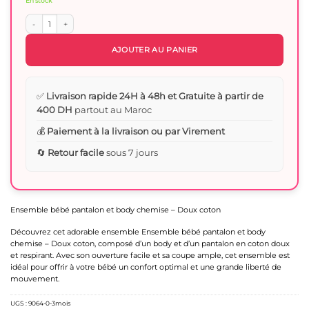
En stock
quantité de Ensemble tenue bébé pantalon et body smoking – Doux coton
AJOUTER AU PANIER
✅
Livraison rapide 24H à 48h et Gratuite à partir de
400 DH
partout au Maroc
💰
Paiement à la livraison ou par Virement
🔄
Retour facile
sous 7 jours
Ensemble bébé pantalon et body chemise – Doux coton
Découvrez cet adorable ensemble Ensemble bébé pantalon et body
chemise – Doux coton, composé d’un body et d’un pantalon en coton doux
et respirant. Avec son ouverture facile et sa coupe ample, cet ensemble est
idéal pour offrir à votre bébé un confort optimal et une grande liberté de
mouvement.
UGS :
9064-0-3mois