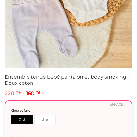
Ensemble tenue bébé pantalon et body smoking –
Doux coton
Le
Le
220
Dhs
160
Dhs
prix
prix
initial
actuel
EFFACER
était :
est :
Choix de Taille
220 Dhs.
160 Dhs.
0-3
3-6
Mois
mois