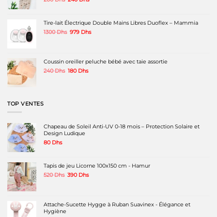
sur
sur
prix
prix
la
la
initial
actuel
page
page
était :
est :
Tire-lait Électrique Double Mains Libres Duoflex – Mammia
du
du
260 Dhs.
240 Dhs.
produit
produit
Le
Le
1300
Dhs
979
Dhs
prix
prix
initial
actuel
était :
est :
1300 Dhs.
979 Dhs.
Coussin oreiller peluche bébé avec taie assortie
Le
Le
240
Dhs
180
Dhs
prix
prix
initial
actuel
était :
est :
240 Dhs.
180 Dhs.
TOP VENTES
Chapeau de Soleil Anti-UV 0-18 mois – Protection Solaire et
Design Ludique
80
Dhs
Tapis de jeu Licorne 100x150 cm - Hamur
Le
Le
520
Dhs
390
Dhs
prix
prix
initial
actuel
était :
est :
520 Dhs.
390 Dhs.
Attache-Sucette Hygge à Ruban Suavinex - Élégance et
Hygiène