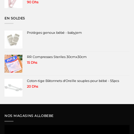
90
Dhs
EN SOLDES
Protèges genoux bébé - babyjem
RR Compresses Steriles 30cmx30cm
15
Dhs
Coton-tige Bâtonnets d'Oreille souples pour bébé - 55pcs
20
Dhs
NOS MAGASINS ALLOBEBE