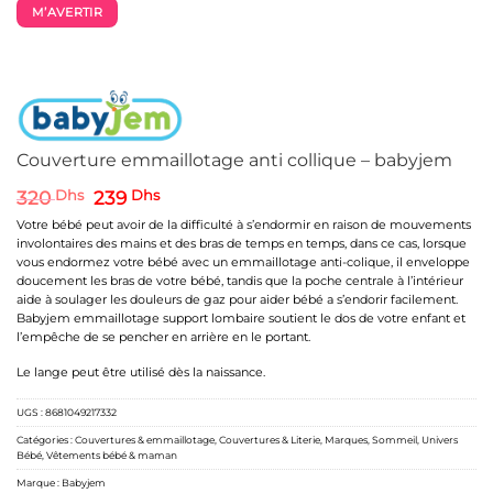
M’AVERTIR
Couverture emmaillotage anti collique – babyjem
Le
Le
320
Dhs
239
Dhs
prix
prix
Votre bébé peut avoir de la difficulté à s’endormir en raison de mouvements
initial
actuel
involontaires des mains et des bras de temps en temps, dans ce cas, lorsque
était :
est :
vous endormez votre bébé avec un emmaillotage anti-colique, il enveloppe
320 Dhs.
239 Dhs.
doucement les bras de votre bébé, tandis que la poche centrale à l’intérieur
aide à soulager les douleurs de gaz pour aider bébé a s’endorir facilement.
Babyjem emmaillotage support lombaire soutient le dos de votre enfant et
l’empêche de se pencher en arrière en le portant.
Le lange peut être utilisé dès la naissance.
UGS :
8681049217332
Catégories :
Couvertures & emmaillotage
,
Couvertures & Literie
,
Marques
,
Sommeil
,
Univers
Bébé
,
Vêtements bébé & maman
Marque :
Babyjem