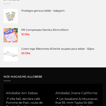
Protèges genoux bébé - babyjem
RR Compresses Steriles 30cmx30cm
15
Dhs
Coton-tige Bâtonnets d'Oreille souples pour bébé - 55pcs
20
Dhs
NOS MAGASINS ALLOBEBE
Allobebe Ain Sebaa
Allobebe Jnane Californie
📍 Villa N61, derrière café
📍 Lot Assakane Al Mounawar,
Pomme de Pain, route de
Rue 93, Imm Tayba 50 (BD