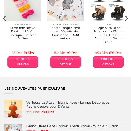
BABYMOOV ®
ACCESSOIRES DE BAIN
CAM
Serre-tête Nœud
Tapis à Langer Bébé
Siège Auto Bébé
Papillon Bébé –
avec Réglette de
Naissance à 13kg –
Féérique, Doux et
Croissance – Motif
G308 Bras
Raffiné
Animal
Aluminium Gold –
Kidilo
Le
Le
Le
Le
Le
Le
35
Dhs
19
Dhs
150
Dhs
99
Dhs
950
Dhs
699
Dhs
prix
prix
prix
prix
prix
prix
uel
initial
actuel
initial
actuel
initial
actuel
CHOIX DES
CHOIX DES
CHOIX DES
:
était :
est :
était :
est :
était :
est :
0 Dhs.
35 Dhs.
19 Dhs.
150 Dhs.
99 Dhs.
950 Dhs.
699 Dh
OPTIONS
OPTIONS
OPTIONS
Ce
Ce
Ce
produit
produit
produit
a
a
a
plusieurs
plusieurs
plusieurs
variations.
variations.
variations.
LES NOUVEAUTÉS PUÉRICULTURE
Les
Les
Les
options
options
options
peuvent
peuvent
peuvent
Veilleuse LED Lapin Bunny Rose - Lampe Décorative
être
être
être
Rechargeable pour Enfants
choisies
choisies
choisies
Le
Le
799
Dhs
280
Dhs
sur
sur
sur
prix
prix
la
la
la
initial
actuel
page
page
page
était :
est :
Grenouillère Bébé Confort Absolu coton - Winnie l'Ourson
du
du
du
799 Dhs.
280 Dhs.
produit
produit
produit