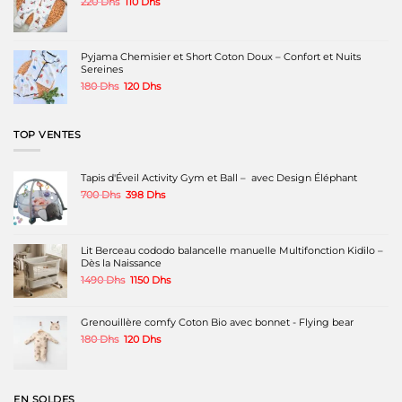
Le
Le
220
Dhs
110
Dhs
prix
prix
initial
actuel
était :
est :
220 Dhs.
110 Dhs.
Pyjama Chemisier et Short Coton Doux – Confort et Nuits
Sereines
Le
Le
180
Dhs
120
Dhs
prix
prix
initial
actuel
était :
est :
TOP VENTES
180 Dhs.
120 Dhs.
Tapis d'Éveil Activity Gym et Ball – avec Design Éléphant
Le
Le
700
Dhs
398
Dhs
prix
prix
initial
actuel
était :
est :
700 Dhs.
398 Dhs.
Lit Berceau cododo balancelle manuelle Multifonction Kidilo –
Dès la Naissance
Le
Le
1490
Dhs
1150
Dhs
prix
prix
initial
actuel
était :
est :
Grenouillère comfy Coton Bio avec bonnet - Flying bear
1490 Dhs.
1150 Dhs.
Le
Le
180
Dhs
120
Dhs
prix
prix
initial
actuel
était :
est :
180 Dhs.
120 Dhs.
EN SOLDES