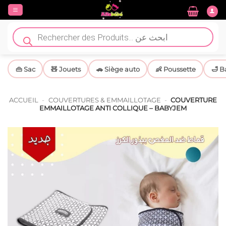
Passer
au
contenu
Recherche
de
produits
👜 Sac
🧸 Jouets
🚗 Siège auto
👶 Poussette
🛁 B
ACCUEIL
-
COUVERTURES & EMMAILLOTAGE
-
COUVERTURE
EMMAILLOTAGE ANTI COLLIQUE – BABYJEM