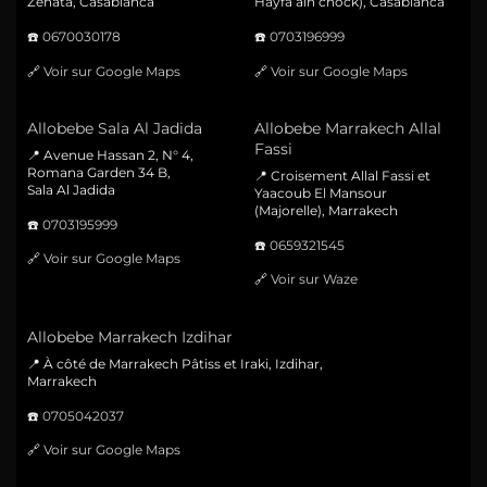
Zenata, Casablanca
Hayfa ain chock), Casablanca
☎️
0670030178
☎️
0703196999
🔗
Voir sur Google Maps
🔗
Voir sur Google Maps
Allobebe Sala Al Jadida
Allobebe Marrakech Allal
Fassi
📍 Avenue Hassan 2, N° 4,
Romana Garden 34 B,
📍 Croisement Allal Fassi et
Sala Al Jadida
Yaacoub El Mansour
(Majorelle), Marrakech
☎️
0703195999
☎️
0659321545
🔗
Voir sur Google Maps
🔗
Voir sur Waze
Allobebe Marrakech Izdihar
📍 À côté de Marrakech Pâtiss et Iraki, Izdihar,
Marrakech
☎️
0705042037
🔗
Voir sur Google Maps