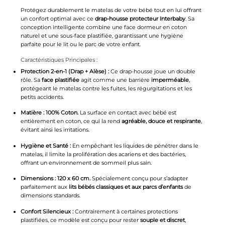
Protégez durablement le matelas de votre bébé tout en lui offrant
un confort optimal avec ce
drap-housse protecteur Interbaby
. Sa
conception intelligente combine une face dormeur en coton
naturel et une sous-face plastifiée, garantissant une hygiène
parfaite pour le lit ou le parc de votre enfant.
Caractéristiques Principales :
Protection 2-en-1 (Drap + Alèse) :
Ce drap-housse joue un double
rôle. Sa
face plastifiée
agit comme une barrière
imperméable
,
protégeant le matelas contre les fuites, les régurgitations et les
petits accidents.
Matière : 100% Coton.
La surface en contact avec bébé est
entièrement en coton, ce qui la rend
agréable, douce et respirante
,
évitant ainsi les irritations.
Hygiène et Santé :
En empêchant les liquides de pénétrer dans le
matelas, il limite la prolifération des acariens et des bactéries,
offrant un environnement de sommeil plus sain.
Dimensions : 120 x 60 cm.
Spécialement conçu pour s’adapter
parfaitement aux
lits bébés classiques et aux parcs d’enfants
de
dimensions standards.
Confort Silencieux :
Contrairement à certaines protections
plastifiées, ce modèle est conçu pour rester
souple et discret
,