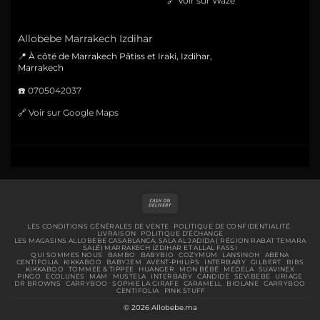
🔗
Voir sur Waze
Allobebe Marrakech Izdihar
📍 À côté de Marrakech Pâtiss et Iraki, Izdihar,
Marrakech
☎️
0705042037
🔗
Voir sur Google Maps
Cash
On
Delivery
LES CONDITIONS GÉNÉRALES DE VENTE
POLITIQUE DE CONFIDENTIALITÉ
LIVRAISON
POLITIQUE D’ÉCHANGE
LES MAGASINS ALLOBEBE CASABLANCA, SALA AL JADIDA ( RÉGION RABAT TEMARA
SALÉ) MARRAKECH IZDIHAR ET ALLAL FASSI
QUI SOMMES NOUS
BAMBO
BABYBIO
COZYMUM
LANSINOH
ABENA
CENTIFOLIA
KIKKABOO
BABYJEM
AVENT-PHILIPS
INTERBABY
GILBERT
BIBS
KIKKABOO
TOMMEE & TIPPEE
HUANGER
MON BÉBÉ
MEDELA
SUAVINEX
PINGO
ECOLUNES
MAM
MUSTELA
INTERBABY
CANDIDE
SEVIBEBE
URIAGE
DR BROWNS
CARRYBOO
SOPHIE LA GIRAFE
CARAMELL
BIOLANE
CARRYBOO
CENTIFOLIA
PINK STUFF
© 2026 Allobebe.ma