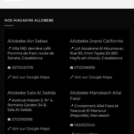
NOS MAGASINS ALLOBEBE
Allobebe Ain Sebaa
Allobebe Jnane Californie
📍 Villa N61, derrière café
📍 Lot Assakane Al Mounawar,
Pomme de Pain, route de
Rue 93, Imm Tayba 50 (BD
Zenata, Casablanca
Hayfa ain chock), Casablanca
☎️
0670030178
☎️
0703196999
🔗
Voir sur Google Maps
🔗
Voir sur Google Maps
Allobebe Sala Al Jadida
Allobebe Marrakech Allal
Fassi
📍 Avenue Hassan 2, N° 4,
Romana Garden 34 B,
📍 Croisement Allal Fassi et
Sala Al Jadida
Yaacoub El Mansour
(Majorelle), Marrakech
☎️
0703195999
☎️
0659321545
🔗
Voir sur Google Maps