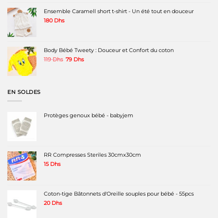
initial
actuel
était :
est :
Ensemble Caramell short t-shirt - Un été tout en douceur
160 Dhs.
100 Dhs.
180
Dhs
Body Bébé Tweety : Douceur et Confort du coton
Le
Le
119
Dhs
79
Dhs
prix
prix
initial
actuel
était :
est :
119 Dhs.
79 Dhs.
EN SOLDES
Protèges genoux bébé - babyjem
RR Compresses Steriles 30cmx30cm
15
Dhs
Coton-tige Bâtonnets d'Oreille souples pour bébé - 55pcs
20
Dhs