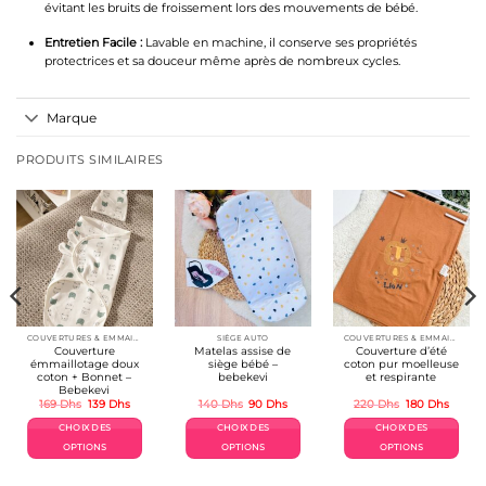
évitant les bruits de froissement lors des mouvements de bébé.
Entretien Facile :
Lavable en machine, il conserve ses propriétés
protectrices et sa douceur même après de nombreux cycles.
Marque
PRODUITS SIMILAIRES
COUVERTURES & EMMAILLOTAGE
SIÈGE AUTO
COUVERTURES & EMMAILLOTAGE
Couverture
Matelas assise de
Couverture d’été
émmaillotage doux
siège bébé –
coton pur moelleuse
coton + Bonnet –
bebekevi
et respirante
Bebekevi
Le
Le
Le
Le
Le
Le
169
Dhs
139
Dhs
140
Dhs
90
Dhs
220
Dhs
180
Dhs
prix
prix
prix
prix
prix
prix
el
initial
actuel
initial
actuel
initial
actuel
CHOIX DES
CHOIX DES
CHOIX DES
était :
est :
était :
est :
était :
est :
Dhs.
169 Dhs.
139 Dhs.
140 Dhs.
90 Dhs.
220 Dhs.
180 Dh
OPTIONS
OPTIONS
OPTIONS
Ce
Ce
Ce
produit
produit
produit