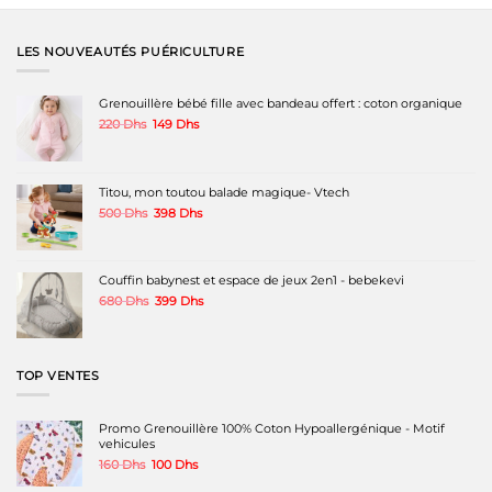
a
a
a
plusieurs
plusieurs
plusieurs
variations.
variations.
variations.
LES NOUVEAUTÉS PUÉRICULTURE
Les
Les
Les
options
options
options
peuvent
peuvent
peuvent
Grenouillère bébé fille avec bandeau offert : coton organique
être
être
être
Le
Le
220
Dhs
149
Dhs
choisies
choisies
choisies
prix
prix
sur
sur
sur
initial
actuel
la
la
la
était :
est :
page
page
page
220 Dhs.
149 Dhs.
Titou, mon toutou balade magique- Vtech
du
du
du
produit
produit
produit
Le
Le
500
Dhs
398
Dhs
prix
prix
initial
actuel
était :
est :
500 Dhs.
398 Dhs.
Couffin babynest et espace de jeux 2en1 - bebekevi
Le
Le
680
Dhs
399
Dhs
prix
prix
initial
actuel
était :
est :
680 Dhs.
399 Dhs.
TOP VENTES
Promo Grenouillère 100% Coton Hypoallergénique - Motif
vehicules
Le
Le
160
Dhs
100
Dhs
prix
prix