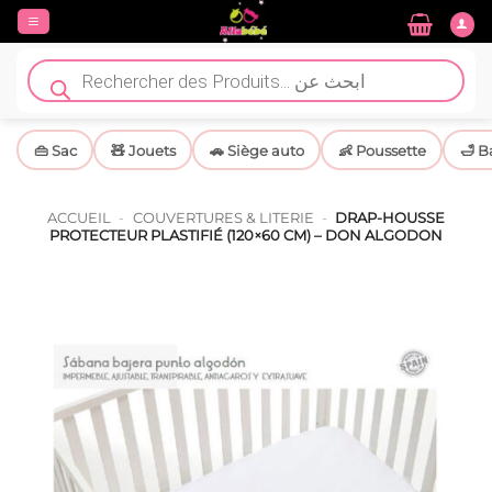
Passer
au
contenu
Recherche
de
produits
👜 Sac
🧸 Jouets
🚗 Siège auto
👶 Poussette
🛁 B
ACCUEIL
-
COUVERTURES & LITERIE
-
DRAP-HOUSSE
PROTECTEUR PLASTIFIÉ (120×60 CM) – DON ALGODON