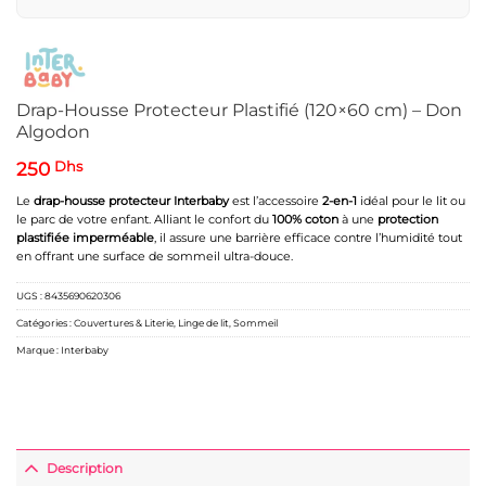
Drap-Housse Protecteur Plastifié (120×60 cm) – Don
Algodon
250
Dhs
Le
drap-housse protecteur Interbaby
est l’accessoire
2-en-1
idéal pour le lit ou
le parc de votre enfant. Alliant le confort du
100% coton
à une
protection
plastifiée imperméable
, il assure une barrière efficace contre l’humidité tout
en offrant une surface de sommeil ultra-douce.
UGS :
8435690620306
Catégories :
Couvertures & Literie
,
Linge de lit
,
Sommeil
Marque :
Interbaby
Description