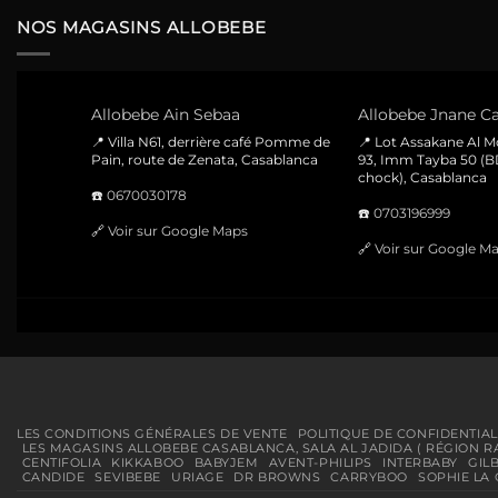
était :
est :
140 Dhs.
100 Dhs.
NOS MAGASINS ALLOBEBE
Allobebe Ain Sebaa
Allobebe Jnane Ca
📍 Villa N61, derrière café Pomme de
📍 Lot Assakane Al 
Pain, route de Zenata, Casablanca
93, Imm Tayba 50 (B
chock), Casablanca
☎️
0670030178
☎️
0703196999
🔗
Voir sur Google Maps
🔗
Voir sur Google M
LES CONDITIONS GÉNÉRALES DE VENTE
POLITIQUE DE CONFIDENTIAL
LES MAGASINS ALLOBEBE CASABLANCA, SALA AL JADIDA ( RÉGION R
CENTIFOLIA
KIKKABOO
BABYJEM
AVENT-PHILIPS
INTERBABY
GIL
CANDIDE
SEVIBEBE
URIAGE
DR BROWNS
CARRYBOO
SOPHIE LA 