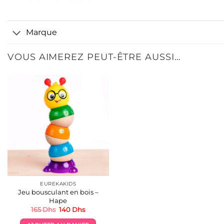
Marque
VOUS AIMEREZ PEUT-ÊTRE AUSSI…
EUREKAKIDS
Jeu bousculant en bois –
Hape
Le
Le
165
Dhs
140
Dhs
prix
prix
initial
actuel