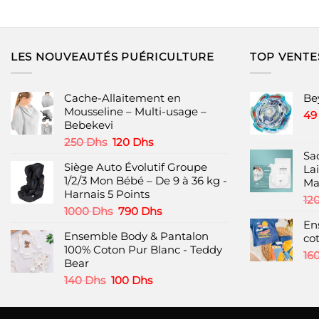
385 Dhs.
199 Dhs.
199 Dhs.
120 Dhs.
LES NOUVEAUTÉS PUÉRICULTURE
TOP VENTE
Cache-Allaitement en
Be
Mousseline – Multi-usage –
4
Bebekevi
Le
Le
250
Dhs
120
Dhs
prix
prix
Sa
Siège Auto Évolutif Groupe
initial
actuel
La
1/2/3 Mon Bébé – De 9 à 36 kg -
était :
est :
M
Harnais 5 Points
250 Dhs.
120 Dhs.
12
Le
Le
1000
Dhs
790
Dhs
prix
prix
En
Ensemble Body & Pantalon
initial
actuel
co
100% Coton Pur Blanc - Teddy
était :
est :
16
Bear
1000 Dhs.
790 Dhs.
Le
Le
140
Dhs
100
Dhs
prix
prix
initial
actuel