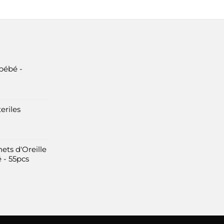
bébé -
eriles
ets d'Oreille
 - 55pcs