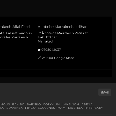
akech Allal Fassi
Allobebe Marrakech Izdihar
llal Fassi et Yaacoub
📍 À côté de Marrakech Pâtiss et
orelle), Marrakech
Iraki, Izdihar,
Marrakech
☎️
0705042037
e
🔗
Voir sur Google Maps
Cas
On
Del
 NOUS
BAMBO
BABYBIO
COZYMUM
LANSINOH
ABENA
LA
SUAVINEX
PINGO
ECOLUNES
MAM
MUSTELA
INTERBABY