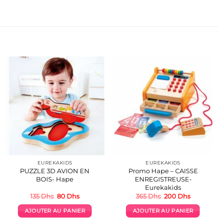
EUREKAKIDS
EUREKAKIDS
PUZZLE 3D AVION EN
Promo Hape – CAISSE
BOIS- Hape
ENREGISTREUSE-
Eurekakids
Le
Le
Le
Le
135
Dhs
80
Dhs
365
Dhs
200
Dhs
prix
prix
prix
prix
initial
actuel
initial
actuel
AJOUTER AU PANIER
AJOUTER AU PANIER
était :
est :
était :
est :