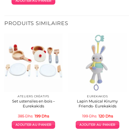
AJOUTER AU PANIER
était :
est :
165 Dhs.
140 Dhs.
PRODUITS SIMILAIRES
ATELIERS CRÉATIFS
EUREKAKIDS
Set ustensiles en bois –
Lapin Musical Kirumy
Eurekakids
Friends- Eurekakids
Le
Le
Le
Le
385
Dhs
199
Dhs
199
Dhs
120
Dhs
prix
prix
prix
prix
initial
actuel
initial
actuel
AJOUTER AU PANIER
AJOUTER AU PANIER
était :
est :
était :
est :