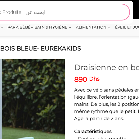
PARA BÉBÉ – BAIN & HYGIÈNE
ALIMENTATION
ÉVEIL ET J
 BOIS BLEUE- EUREKAKIDS
Draisienne en bo
890
Dhs
Avec ce vélo sans pédales en 
l’équilibre, l’orientation (ga
mains. De plus, les 2 positi
même rythme que le petit. I
Age: à partir de 2 ans.
Caractéristiques:
– Couleur bleu menthe.