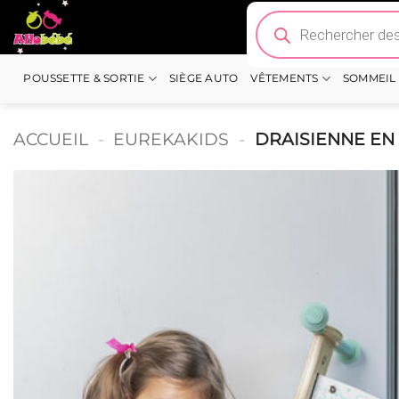
Passer
Recherche
de
au
produits
contenu
POUSSETTE & SORTIE
SIÈGE AUTO
VÊTEMENTS
SOMMEIL
ACCUEIL
-
EUREKAKIDS
-
DRAISIENNE EN