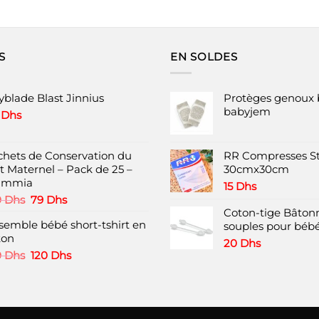
135 Dhs.
80 Dhs.
365 Dhs.
200 Dhs.
S
EN SOLDES
yblade Blast Jinnius
Protèges genoux 
babyjem
9
Dhs
chets de Conservation du
RR Compresses St
it Maternel – Pack de 25 –
30cmx30cm
ammia
15
Dhs
Le
Le
0
Dhs
79
Dhs
prix
prix
Coton-tige Bâtonn
semble bébé short-tshirt en
initial
actuel
souples pour bébé
ton
était :
est :
20
Dhs
120 Dhs.
79 Dhs.
Le
Le
0
Dhs
120
Dhs
prix
prix
initial
actuel
était :
est :
160 Dhs.
120 Dhs.