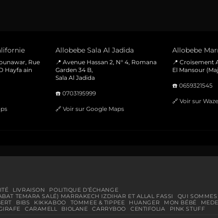
lifornie
Allobebe Sala Al Jadida
Allobebe Marr
Mounawar, Rue
📍 Avenue Hassan 2, N° 4, Romana
📍 Croisement A
D Hayfa ain
Garden 34 B,
El Mansour (Maj
Sala Al Jadida
☎️
0659321545
☎️
0703195999
🔗
Voir sur Waz
aps
🔗
Voir sur Google Maps
ITÉ
LIVRAISON
POLITIQUE D’ÉCHANGE
ABAT TEMARA SALÉ) MARRAKECH IZDIHAR ET ALLAL FASSI
QUI SOMMES
BERT
BIBS
KIKKABOO
TOMMEE & TIPPEE
HUANGER
MON BÉBÉ
MEDE
GIRAFE
CARAMELL
BIOLANE
CARRYBOO
CENTIFOLIA
PINK STUFF