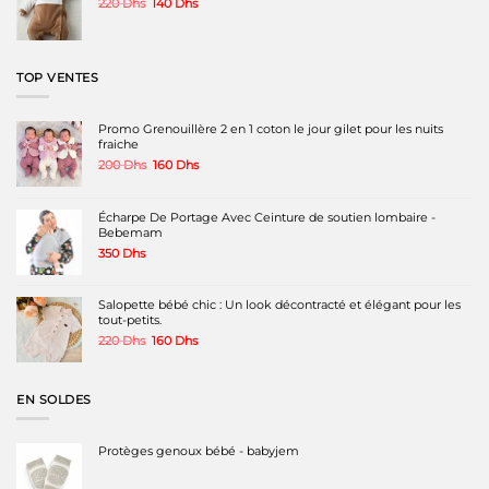
Le
Le
220
Dhs
140
Dhs
prix
prix
initial
actuel
était :
est :
220 Dhs.
140 Dhs.
TOP VENTES
Promo Grenouillère 2 en 1 coton le jour gilet pour les nuits
fraiche
Le
Le
200
Dhs
160
Dhs
prix
prix
initial
actuel
était :
est :
Écharpe De Portage Avec Ceinture de soutien lombaire -
200 Dhs.
160 Dhs.
Bebemam
350
Dhs
Salopette bébé chic : Un look décontracté et élégant pour les
tout-petits.
Le
Le
220
Dhs
160
Dhs
prix
prix
initial
actuel
était :
est :
EN SOLDES
220 Dhs.
160 Dhs.
Protèges genoux bébé - babyjem