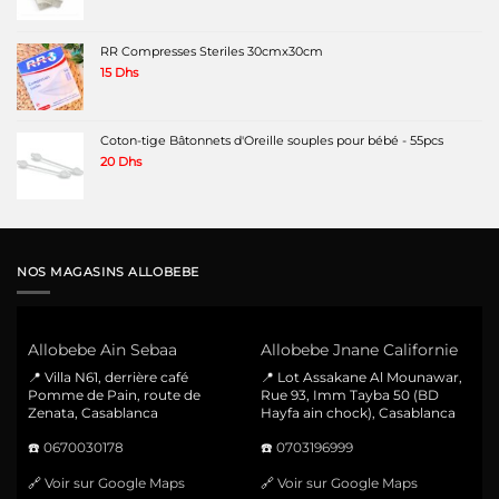
RR Compresses Steriles 30cmx30cm
15
Dhs
Coton-tige Bâtonnets d'Oreille souples pour bébé - 55pcs
20
Dhs
NOS MAGASINS ALLOBEBE
Allobebe Ain Sebaa
Allobebe Jnane Californie
📍 Villa N61, derrière café
📍 Lot Assakane Al Mounawar,
Pomme de Pain, route de
Rue 93, Imm Tayba 50 (BD
Zenata, Casablanca
Hayfa ain chock), Casablanca
☎️
0670030178
☎️
0703196999
🔗
Voir sur Google Maps
🔗
Voir sur Google Maps