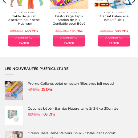
JEUX ÉDUCATIFS
ÉVEIL ET JOUET
ÉVEIL ET JOUET
Table de jeu et
Déstockage Tapis
Transat balancelle
d’activité pour bébé
Station de jeu
évolutif Bleu
– Huanger
Gonflable pour Bébé
Le
Le
Le
Le
Le
Le
670
Dhs
450
Dhs
300
Dhs
150
Dhs
450
Dhs
390
Dhs
prix
prix
prix
prix
prix
prix
uel
initial
actuel
initial
actuel
initial
actuel
AJOUTER AU
AJOUTER AU
AJOUTER AU
était :
est :
était :
est :
était :
est :
 Dhs.
670 Dhs.
450 Dhs.
300 Dhs.
150 Dhs.
450 Dhs.
390 Dh
PANIER
PANIER
PANIER
LES NOUVEAUTÉS PUÉRICULTURE
Promo Collants bébé en coton filles avec joli noeud !
Le
Le
49
Dhs
35
Dhs
prix
prix
initial
actuel
était :
est :
49 Dhs.
35 Dhs.
Couches bébé - Bambo Nature taille 2/ 3-6kg 30unités
Le
Le
129
Dhs
105
Dhs
prix
prix
initial
actuel
était :
est :
129 Dhs.
105 Dhs.
Grenouillère Bébé Velours Doux - Chaleur et Confort