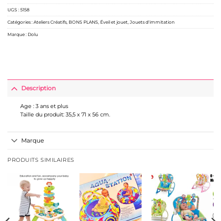
UGS :
5158
Catégories :
Ateliers Créatifs
,
BONS PLANS
,
Éveil et jouet
,
Jouets d'immitation
Marque :
Dolu
Description
Age : 3 ans et plus
Taille du produit: 35,5 x 71 x 56 cm.
Marque
PRODUITS SIMILAIRES