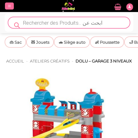
Passer
au
contenu
Recherche
de
produits
👜 Sac
🧸 Jouets
🚗 Siège auto
👶 Poussette
🛁 B
ACCUEIL
-
ATELIERS CRÉATIFS
-
DOLU – GARAGE 3 NIVEAUX