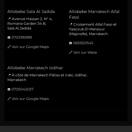
Allobebe Sala Al Jadida
Allobebe Marrakech Allal
Fassi
📍 Avenue Hassan 2, N° 4,
Romana Garden 34 B,
📍 Croisement Allal Fassi et
Sala Al Jadida
Yaacoub El Mansour
(Majorelle), Marrakech
☎️
0703195999
☎️
0659321545
🔗
Voir sur Google Maps
🔗
Voir sur Waze
Allobebe Marrakech Izdihar
📍 À côté de Marrakech Pâtiss et Iraki, Izdihar,
Marrakech
☎️
0705042037
🔗
Voir sur Google Maps