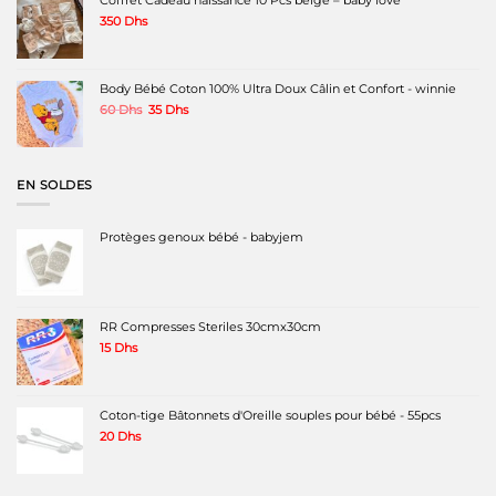
Coffret Cadeau naissance 10 Pcs beige – baby love
350
Dhs
Body Bébé Coton 100% Ultra Doux Câlin et Confort - winnie
Le
Le
60
Dhs
35
Dhs
prix
prix
initial
actuel
était :
est :
60 Dhs.
35 Dhs.
EN SOLDES
Protèges genoux bébé - babyjem
RR Compresses Steriles 30cmx30cm
15
Dhs
Coton-tige Bâtonnets d'Oreille souples pour bébé - 55pcs
20
Dhs