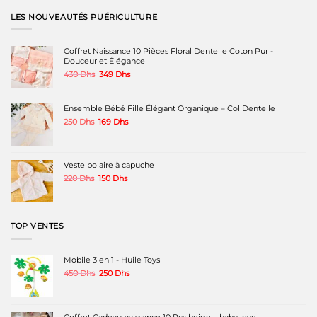
LES NOUVEAUTÉS PUÉRICULTURE
Coffret Naissance 10 Pièces Floral Dentelle Coton Pur -
Douceur et Élégance
Le
Le
430
Dhs
349
Dhs
prix
prix
initial
actuel
était :
est :
Ensemble Bébé Fille Élégant Organique – Col Dentelle
430 Dhs.
349 Dhs.
Le
Le
250
Dhs
169
Dhs
prix
prix
initial
actuel
était :
est :
250 Dhs.
169 Dhs.
Veste polaire à capuche
Le
Le
220
Dhs
150
Dhs
prix
prix
initial
actuel
était :
est :
220 Dhs.
150 Dhs.
TOP VENTES
Mobile 3 en 1 - Huile Toys
Le
Le
450
Dhs
250
Dhs
prix
prix
initial
actuel
était :
est :
450 Dhs.
250 Dhs.