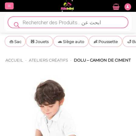
Passer
au
contenu
Recherche
de
produits
👜 Sac
🧸 Jouets
🚗 Siège auto
👶 Poussette
🛁 B
ACCUEIL
-
ATELIERS CRÉATIFS
-
DOLU – CAMION DE CIMENT