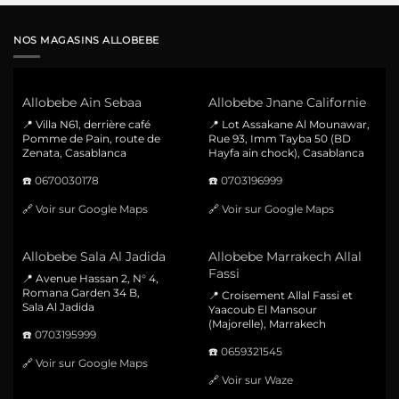
NOS MAGASINS ALLOBEBE
Allobebe Ain Sebaa
Allobebe Jnane Californie
📍 Villa N61, derrière café
📍 Lot Assakane Al Mounawar,
Pomme de Pain, route de
Rue 93, Imm Tayba 50 (BD
Zenata, Casablanca
Hayfa ain chock), Casablanca
☎️
0670030178
☎️
0703196999
🔗
Voir sur Google Maps
🔗
Voir sur Google Maps
Allobebe Sala Al Jadida
Allobebe Marrakech Allal
Fassi
📍 Avenue Hassan 2, N° 4,
Romana Garden 34 B,
📍 Croisement Allal Fassi et
Sala Al Jadida
Yaacoub El Mansour
(Majorelle), Marrakech
☎️
0703195999
☎️
0659321545
🔗
Voir sur Google Maps
🔗
Voir sur Waze