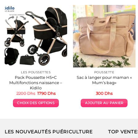
variations.
Les
options
peuvent
être
choisies
sur
la
page
du
produit
LES POUSSETTES
POUSSETTE
Pack Poussette H5+C
Sac à langer pour maman «
Multifonctions naissance –
Mum’s bag»
Kidilo
Le
Le
2200
Dhs
1790
Dhs
300
Dhs
prix
prix
initial
actuel
CHOIX DES OPTIONS
AJOUTER AU PANIER
était :
est :
2200 Dhs.
1790 Dhs.
Ce
produit
a
plusieurs
LES NOUVEAUTÉS PUÉRICULTURE
TOP VENTE
variations.