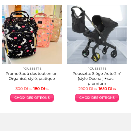
POUSSETTE
POUSSETTE
Promo Sac à dos tout en un,
Poussette Siège-Auto 2in1
Organisé, stylé, pratique
(style Doona ) + sac –
premium
Le
Le
Le
Le
300
Dhs
180
Dhs
2900
Dhs
1650
Dhs
prix
prix
prix
prix
initial
actuel
initial
actuel
CHOIX DES OPTIONS
CHOIX DES OPTIONS
était :
est :
était :
est :
.
300 Dhs.
180 Dhs.
2900 Dhs.
1650 Dh
Ce
Ce
produit
produit
a
a
plusieurs
plusieurs
variations.
variations.