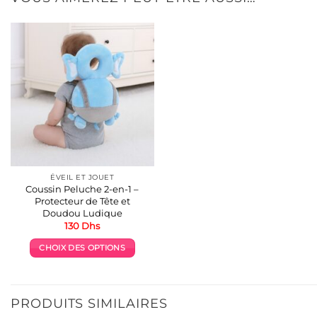
ÉVEIL ET JOUET
Coussin Peluche 2-en-1 –
Protecteur de Tête et
Doudou Ludique
130
Dhs
CHOIX DES OPTIONS
Ce
produit
a
PRODUITS SIMILAIRES
plusieurs