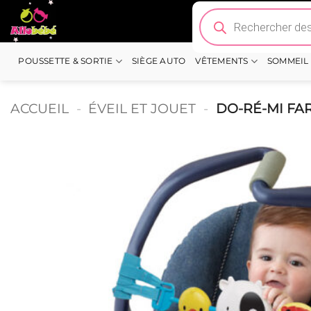
Passer
Recherche
de
au
produits
contenu
POUSSETTE & SORTIE
SIÈGE AUTO
VÊTEMENTS
SOMMEIL
ACCUEIL
-
ÉVEIL ET JOUET
-
DO-RÉ-MI FA