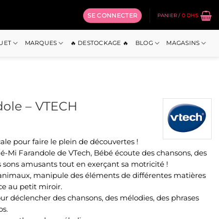
SE CONNECTER
PANIER /
0
DHS
OUET
MARQUES
🔥 DESTOCKAGE 🔥
BLOG
MAGASINS
dole – VTECH
le pour faire le plein de découvertes !
Ré-Mi Farandole de VTech, Bébé écoute des chansons, des
s sons amusants tout en exerçant sa motricité !
es animaux, manipule des éléments de différentes matières
ce au petit miroir.
ur déclencher des chansons, des mélodies, des phrases
os.