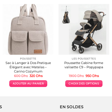
POUSSETTE
LES POUSSETTES
Sac à Langer à Dos Pratique
Poussette Cabine forme
Élégant avec Matelas –
valisette C9 – Popypapa
Carino Cozymum
Le
Le
Le
Le
600
Dhs
320
Dhs
1900
Dhs
950
Dhs
prix
prix
prix
prix
initial
actuel
initial
actuel
AJOUTER AU PANIER
CHOIX DES OPTIONS
était :
est :
était :
est :
600 Dhs.
320 Dhs.
1900 Dhs.
950 Dhs
Ce
produit
a
plusieurs
S
EN SOLDES
variations.