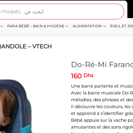
PARA BÉBÉ – BAIN & HYGIÈNE
ALIMENTATION
ÉVEIL ET J
RANDOLE – VTECH
Do-Ré-Mi Faran
160
Dhs
Une barre parlante et musica
Avec la barre musicale Do-
mélodies, des phrases et de
Il découvre les couleurs, l
et apprend à s’identifier grâ
Bébé appuie sur la vache po
amusantes et des sons rigol