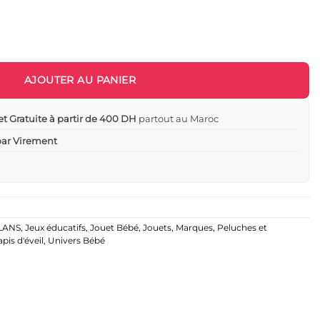
eveil circuit jungle avec 2 voiturettes
AJOUTER AU PANIER
et Gratuite à partir de 400 DH
partout au Maroc
 par Virement
LANS
,
Jeux éducatifs
,
Jouet Bébé
,
Jouets
,
Marques
,
Peluches et
apis d'éveil
,
Univers Bébé