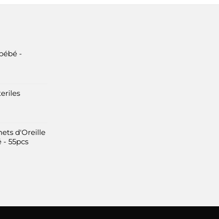
bébé -
eriles
ets d'Oreille
 - 55pcs