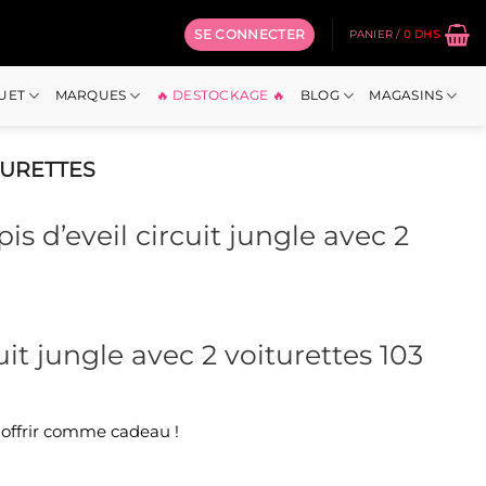
SE CONNECTER
PANIER /
0
DHS
OUET
MARQUES
🔥 DESTOCKAGE 🔥
BLOG
MAGASINS
TURETTES
s d’eveil circuit jungle avec 2
cuit jungle avec 2 voiturettes 103
uel
:
 Dhs.
a offrir comme cadeau !