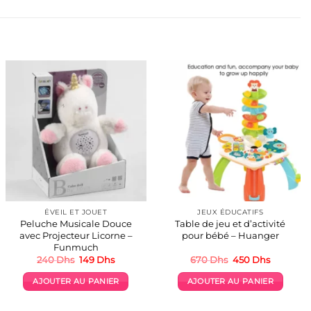
ÉVEIL ET JOUET
JEUX ÉDUCATIFS
Peluche Musicale Douce
Table de jeu et d’activité
avec Projecteur Licorne –
pour bébé – Huanger
Funmuch
Le
Le
Le
Le
240
Dhs
149
Dhs
670
Dhs
450
Dhs
prix
prix
prix
prix
initial
actuel
initial
actuel
AJOUTER AU PANIER
AJOUTER AU PANIER
était :
est :
était :
est :
240 Dhs.
149 Dhs.
670 Dhs.
450 Dhs.