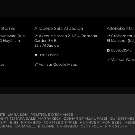
lifornie
Allobebe Sala Al Jadida
Allobebe Marr
Mounawar, Rue
📍 Avenue Hassan 2, N° 4, Romana
📍 Croisement A
D Hayfa ain
Garden 34 B,
El Mansour (Maj
Sala Al Jadida
☎️
0659321545
☎️
0703195999
🔗
Voir sur Waz
aps
🔗
Voir sur Google Maps
ITÉ
LIVRAISON
POLITIQUE D’ÉCHANGE
ABAT TEMARA SALÉ) MARRAKECH IZDIHAR ET ALLAL FASSI
QUI SOMMES
BERT
BIBS
KIKKABOO
TOMMEE & TIPPEE
HUANGER
MON BÉBÉ
MEDE
GIRAFE
CARAMELL
BIOLANE
CARRYBOO
CENTIFOLIA
PINK STUFF