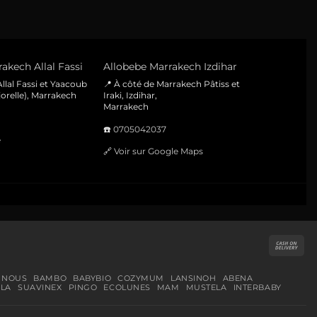
akech Allal Fassi
Allobebe Marrakech Izdihar
llal Fassi et Yaacoub
📍 À côté de Marrakech Pâtiss et
orelle), Marrakech
Iraki, Izdihar,
Marrakech
☎️
0705042037
e
🔗
Voir sur Google Maps
Cas
On
Del
 NOUS
BAMBO
BABYBIO
COZYMUM
LANSINOH
ABENA
LA
SUAVINEX
PINGO
ECOLUNES
MAM
MUSTELA
INTERBABY