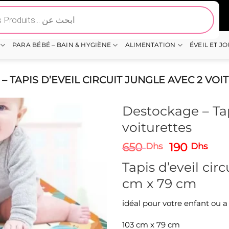
PARA BÉBÉ – BAIN & HYGIÈNE
ALIMENTATION
ÉVEIL ET J
 TAPIS D’EVEIL CIRCUIT JUNGLE AVEC 2 VOI
Destockage – Tapi
voiturettes
Le
Le
650
190
Dhs
Dhs
prix
prix
Tapis d’eveil cir
initial
act
était :
est 
cm x 79 cm
650 Dhs.
190
idéal pour votre enfant ou 
103 cm x 79 cm