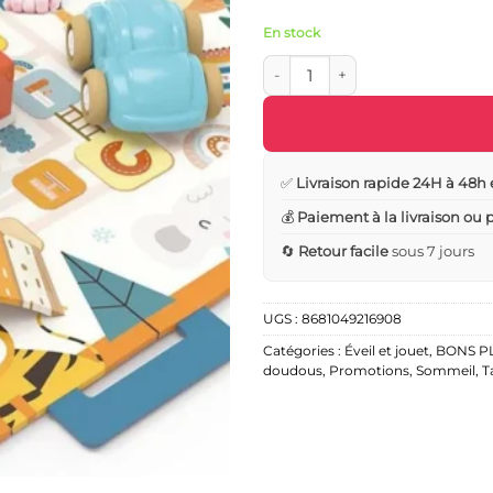
En stock
quantité de Destockage - Tapis d’
✅
Livraison rapide 24H à 48h 
💰
Paiement à la livraison ou
🔄
Retour facile
sous 7 jours
UGS :
8681049216908
Catégories :
Éveil et jouet
,
BONS P
doudous
,
Promotions
,
Sommeil
,
T