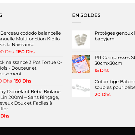
S
EN SOLDES
t Berceau cododo balancelle
Protèges genoux 
nuelle Multifonction Kidilo
babyjem
Dès la Naissance
Le
Le
90
Dhs
1150
Dhs
prix
prix
RR Compresses St
ck naissance 3 Pcs Tortue 0-
initial
actuel
30cmx30cm
Mois - Douceur et
était :
est :
15
Dhs
usement
1490 Dhs.
1150 Dhs.
Le
Le
0
Dhs
150
Dhs
Coton-tige Bâtonn
prix
prix
souples pour bébé
ray Démêlant Bébé Biolane
initial
actuel
20
Dhs
 Lin 200ml – Sans Rinçage,
était :
est :
eveux Doux et Faciles à
220 Dhs.
150 Dhs.
ffer
8
Dhs