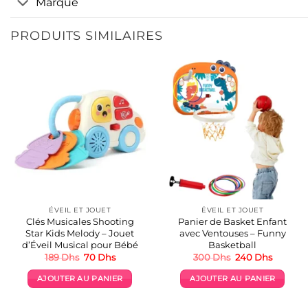
Marque
PRODUITS SIMILAIRES
ÉVEIL ET JOUET
ÉVEIL ET JOUET
Clés Musicales Shooting
Panier de Basket Enfant
Star Kids Melody – Jouet
avec Ventouses – Funny
d’Éveil Musical pour Bébé
Basketball
Le
Le
Le
Le
189
Dhs
70
Dhs
300
Dhs
240
Dhs
prix
prix
prix
prix
initial
actuel
initial
actuel
AJOUTER AU PANIER
AJOUTER AU PANIER
était :
est :
était :
est :
189 Dhs.
70 Dhs.
300 Dhs.
240 Dhs