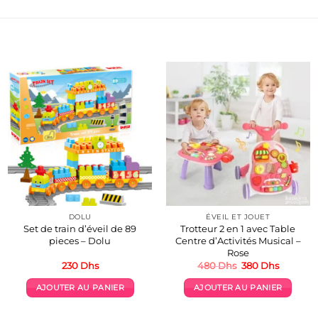
DOLU
ÉVEIL ET JOUET
Set de train d’éveil de 89
Trotteur 2 en 1 avec Table
pieces – Dolu
Centre d’Activités Musical –
Rose
Le
Le
230
Dhs
480
Dhs
380
Dhs
prix
prix
initial
actuel
AJOUTER AU PANIER
AJOUTER AU PANIER
était :
est :
.
480 Dhs.
380 Dhs.