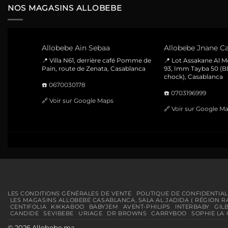
NOS MAGASINS ALLOBEBE
Allobebe Ain Sebaa
Allobebe Jnane Ca
📍 Villa N61, derrière café Pomme de
📍 Lot Assakane Al 
Pain, route de Zenata, Casablanca
93, Imm Tayba 50 (B
chock), Casablanca
☎️
0670030178
☎️
0703196999
🔗
Voir sur Google Maps
🔗
Voir sur Google M
LES CONDITIONS GÉNÉRALES DE VENTE
POLITIQUE DE CONFIDENTIAL
LES MAGASINS ALLOBEBE CASABLANCA, SALA AL JADIDA ( RÉGION R
CENTIFOLIA
KIKKABOO
BABYJEM
AVENT-PHILIPS
INTERBABY
GIL
CANDIDE
SEVIBEBE
URIAGE
DR BROWNS
CARRYBOO
SOPHIE LA 
© 2026 Allobebe.ma