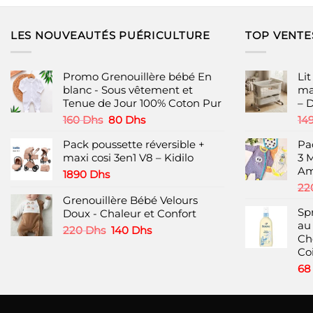
LES NOUVEAUTÉS PUÉRICULTURE
TOP VENTE
Promo Grenouillère bébé En
Li
blanc - Sous vêtement et
ma
Tenue de Jour 100% Coton Pur
– 
Le
Le
160
Dhs
80
Dhs
14
prix
prix
Pack poussette réversible +
Pa
initial
actuel
maxi cosi 3en1 V8 – Kidilo
3 
était :
est :
Am
160 Dhs.
80 Dhs.
1890
Dhs
22
Grenouillère Bébé Velours
Sp
Doux - Chaleur et Confort
au
Le
Le
220
Dhs
140
Dhs
Ch
prix
prix
Coi
initial
actuel
6
était :
est :
220 Dhs.
140 Dhs.