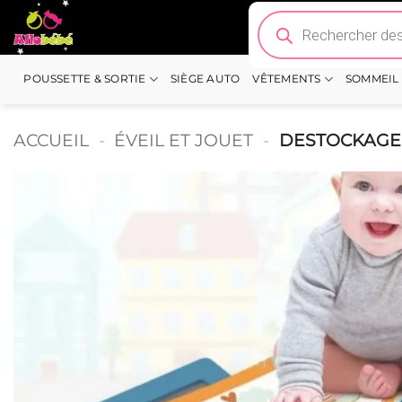
Passer
Recherche
de
au
produits
contenu
POUSSETTE & SORTIE
SIÈGE AUTO
VÊTEMENTS
SOMMEIL
ACCUEIL
-
ÉVEIL ET JOUET
-
DESTOCKAGE –