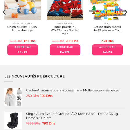
ÉVEIL ET JOUET
TAPIS D'ÉVEIL
DOLU
Chien Musical Push-
Tapis puzzle XL
Set de train d’éveil
Pull – Huanger
62×62 cm – Spider
de 89 pieces – Dolu
man
Le
Le
Le
Le
300
Dhs
170
Dhs
320
Dhs
200
Dhs
230
Dhs
prix
prix
prix
prix
el
initial
actuel
initial
actuel
AJOUTER AU
AJOUTER AU
AJOUTER AU
était :
est :
était :
est :
Dhs.
300 Dhs.
170 Dhs.
320 Dhs.
200 Dhs.
PANIER
PANIER
PANIER
LES NOUVEAUTÉS PUÉRICULTURE
Cache-Allaitement en Mousseline – Multi-usage – Bebekevi
Le
Le
250
Dhs
120
Dhs
prix
prix
initial
actuel
était :
est :
250 Dhs.
120 Dhs.
Siège Auto Évolutif Groupe 1/2/3 Mon Bébé – De 9 à 36 kg -
Harnais 5 Points
Le
Le
1000
Dhs
790
Dhs
prix
prix