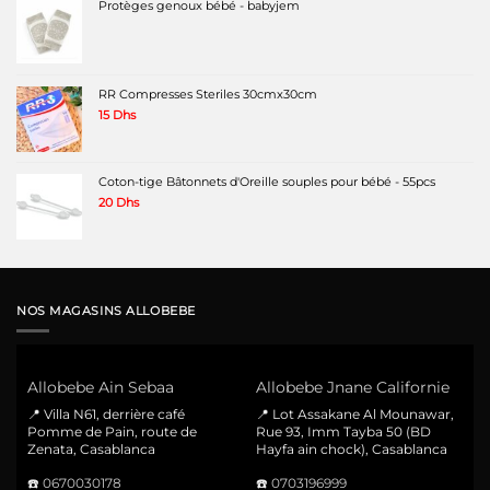
Protèges genoux bébé - babyjem
RR Compresses Steriles 30cmx30cm
15
Dhs
Coton-tige Bâtonnets d'Oreille souples pour bébé - 55pcs
20
Dhs
NOS MAGASINS ALLOBEBE
Allobebe Ain Sebaa
Allobebe Jnane Californie
📍 Villa N61, derrière café
📍 Lot Assakane Al Mounawar,
Pomme de Pain, route de
Rue 93, Imm Tayba 50 (BD
Zenata, Casablanca
Hayfa ain chock), Casablanca
☎️
0670030178
☎️
0703196999