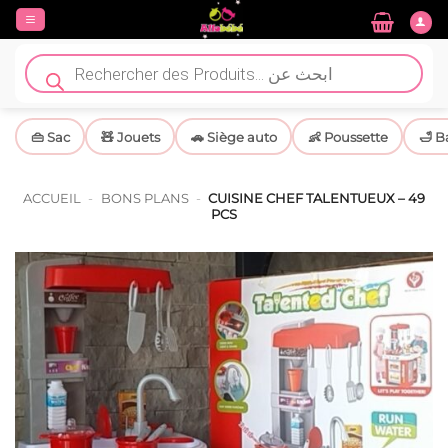
Passer
au
contenu
Recherche
de
produits
👜 Sac
🧸 Jouets
🚗 Siège auto
👶 Poussette
🛁 B
ACCUEIL
-
BONS PLANS
-
CUISINE CHEF TALENTUEUX – 49
PCS