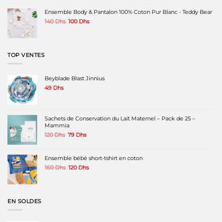
initial
actuel
était :
est :
Ensemble Body & Pantalon 100% Coton Pur Blanc - Teddy Bear
1000 Dhs.
790 Dhs.
Le
Le
140
Dhs
100
Dhs
prix
prix
initial
actuel
était :
est :
140 Dhs.
100 Dhs.
TOP VENTES
Beyblade Blast Jinnius
49
Dhs
Sachets de Conservation du Lait Maternel – Pack de 25 –
Mammia
Le
Le
120
Dhs
79
Dhs
prix
prix
initial
actuel
était :
est :
Ensemble bébé short-tshirt en coton
120 Dhs.
79 Dhs.
Le
Le
160
Dhs
120
Dhs
prix
prix
initial
actuel
était :
est :
160 Dhs.
120 Dhs.
EN SOLDES