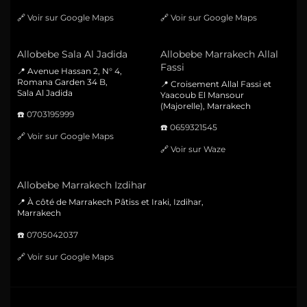
🔗
Voir sur Google Maps
🔗
Voir sur Google Maps
Allobebe Sala Al Jadida
Allobebe Marrakech Allal
Fassi
📍 Avenue Hassan 2, N° 4,
Romana Garden 34 B,
📍 Croisement Allal Fassi et
Sala Al Jadida
Yaacoub El Mansour
(Majorelle), Marrakech
☎️
0703195999
☎️
0659321545
🔗
Voir sur Google Maps
🔗
Voir sur Waze
Allobebe Marrakech Izdihar
📍 À côté de Marrakech Pâtiss et Iraki, Izdihar,
Marrakech
☎️
0705042037
🔗
Voir sur Google Maps