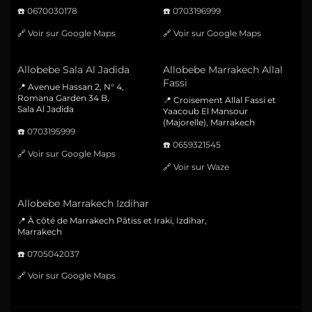
☎️
0670030178
☎️
0703196999
🔗
Voir sur Google Maps
🔗
Voir sur Google Maps
Allobebe Sala Al Jadida
Allobebe Marrakech Allal
Fassi
📍 Avenue Hassan 2, N° 4,
Romana Garden 34 B,
📍 Croisement Allal Fassi et
Sala Al Jadida
Yaacoub El Mansour
(Majorelle), Marrakech
☎️
0703195999
☎️
0659321545
🔗
Voir sur Google Maps
🔗
Voir sur Waze
Allobebe Marrakech Izdihar
📍 À côté de Marrakech Pâtiss et Iraki, Izdihar,
Marrakech
☎️
0705042037
🔗
Voir sur Google Maps