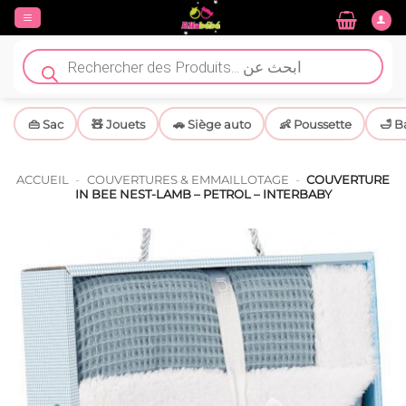
Passer
au
contenu
Recherche
de
produits
👜 Sac
🧸 Jouets
🚗 Siège auto
👶 Poussette
🛁 B
ACCUEIL
-
COUVERTURES & EMMAILLOTAGE
-
COUVERTURE
IN BEE NEST-LAMB – PETROL – INTERBABY