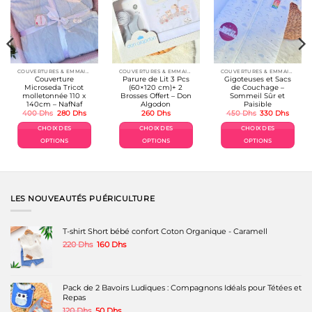
COUVERTURES & EMMAILLOTAGE
COUVERTURES & EMMAILLOTAGE
COUVERTURES & EMMAILLOTAGE
Couverture
Parure de Lit 3 Pcs
Gigoteuses et Sacs
Microseda Tricot
(60×120 cm)+ 2
de Couchage –
molletonnée 110 x
Brosses Offert – Don
Sommeil Sûr et
140cm – NafNaf
Algodon
Paisible
Le
Le
Le
Le
400
Dhs
280
Dhs
260
Dhs
450
Dhs
330
Dhs
prix
prix
prix
prix
el
initial
actuel
initial
actuel
CHOIX DES
CHOIX DES
CHOIX DES
était :
est :
était :
est :
Dhs.
400 Dhs.
280 Dhs.
450 Dhs.
330 Dh
OPTIONS
OPTIONS
OPTIONS
Ce
Ce
Ce
produit
produit
produit
a
a
a
plusieurs
plusieurs
plusieurs
variations.
variations.
variations.
LES NOUVEAUTÉS PUÉRICULTURE
Les
Les
Les
options
options
options
peuvent
peuvent
peuvent
T-shirt Short bébé confort Coton Organique - Caramell
être
être
être
Le
Le
220
Dhs
160
Dhs
choisies
choisies
choisies
prix
prix
sur
sur
sur
initial
actuel
la
la
la
était :
est :
page
page
page
220 Dhs.
160 Dhs.
Pack de 2 Bavoirs Ludiques : Compagnons Idéals pour Tétées et
du
du
du
Repas
produit
produit
produit
Le
Le
120
Dhs
50
Dhs