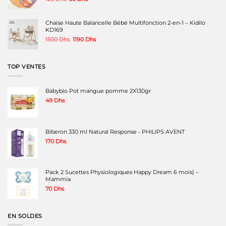
prix
prix
initial
actuel
était :
est :
Chaise Haute Balancelle Bébé Multifonction 2-en-1 – Kidilo
120 Dhs.
50 Dhs.
KD169
Le
Le
1500
Dhs
1190
Dhs
prix
prix
initial
actuel
était :
est :
TOP VENTES
1500 Dhs.
1190 Dhs.
Babybio Pot mangue pomme 2X130gr
49
Dhs
Biberon 330 ml Natural Response - PHILIPS AVENT
170
Dhs
Pack 2 Sucettes Physiologiques Happy Dream 6 mois) –
Mammia
70
Dhs
EN SOLDES