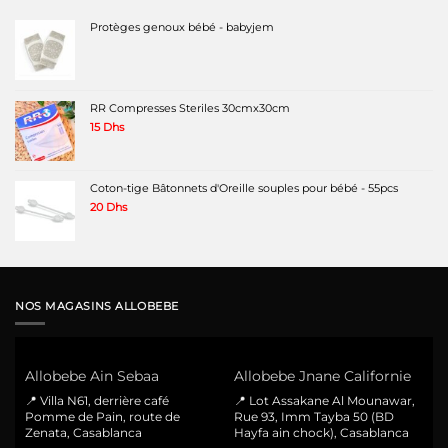
Protèges genoux bébé - babyjem
RR Compresses Steriles 30cmx30cm
15
Dhs
Coton-tige Bâtonnets d'Oreille souples pour bébé - 55pcs
20
Dhs
NOS MAGASINS ALLOBEBE
Allobebe Ain Sebaa
Allobebe Jnane Californie
📍 Villa N61, derrière café
📍 Lot Assakane Al Mounawar,
Pomme de Pain, route de
Rue 93, Imm Tayba 50 (BD
Zenata, Casablanca
Hayfa ain chock), Casablanca