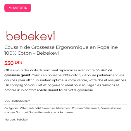
M’AVERTIR
Coussin de Grossesse Ergonomique en Popeline
100% Coton – Bebekevi
550
Dhs
Offrez-vous des nuits de sommeil réparatrices avec notre
coussin de
grossesse géant
. Conçu en popeline 100% coton, il épouse parfaitement vos
courbes pour offrir un soutien optimal à votre ventre, votre dos et vos jambes.
Un compagnon douillet et polyvalent, idéal pour soulager les tensions et
profiter d’un confort absolu durant toute votre grossesse.
UGS :
8680761011617
Catégories :
Vêtements bébé & maman
,
Allaitement
,
Coussin d'allaitement
,
Coussins bébé et
maman
,
Sommeil
,
Sous vêtements et articles maman
Marque :
Bebekevi