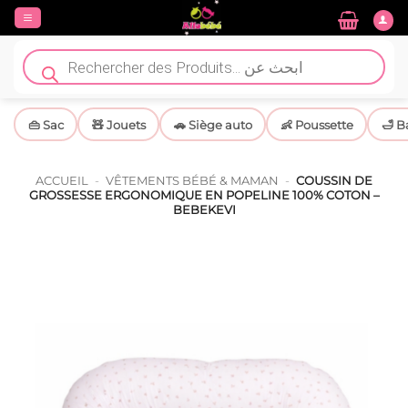
Passer
au
contenu
Recherche
de
produits
👜 Sac
🧸 Jouets
🚗 Siège auto
👶 Poussette
🛁 B
ACCUEIL
-
VÊTEMENTS BÉBÉ & MAMAN
-
COUSSIN DE
GROSSESSE ERGONOMIQUE EN POPELINE 100% COTON –
BEBEKEVI