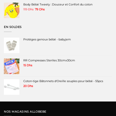
Body Bébé Tweety : Douceur et Confort du coton
Le
Le
119
Dhs
79
Dhs
prix
prix
initial
actuel
était :
est :
119 Dhs.
79 Dhs.
EN SOLDES
Protèges genoux bébé - babyjem
RR Compresses Steriles 30cmx30cm
15
Dhs
Coton-tige Bâtonnets d'Oreille souples pour bébé - 55pcs
20
Dhs
NOS MAGASINS ALLOBEBE