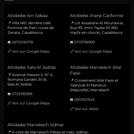
Allobebe Ain Sebaa
Allobebe Jnane Californie
📍 Villa N61, derrière café
📍 Lot Assakane Al Mounawar,
Pomme de Pain, route de
Rue 93, Imm Tayba 50 (BD
Zenata, Casablanca
Hayfa ain chock), Casablanca
☎️
0670030178
☎️
0703196999
🔗
Voir sur Google Maps
🔗
Voir sur Google Maps
Allobebe Sala Al Jadida
Allobebe Marrakech Allal
Fassi
📍 Avenue Hassan 2, N° 4,
Romana Garden 34 B,
📍 Croisement Allal Fassi et
Sala Al Jadida
Yaacoub El Mansour
(Majorelle), Marrakech
☎️
0703195999
☎️
0659321545
🔗
Voir sur Google Maps
🔗
Voir sur Waze
Allobebe Marrakech Izdihar
📍 À côté de Marrakech Pâtiss et Iraki, Izdihar,