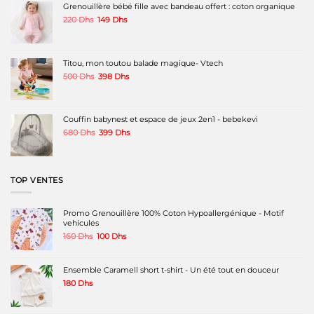
peuvent
Grenouillère bébé fille avec bandeau offert : coton organique
être
Le
Le
220
Dhs
149
Dhs
choisies
prix
prix
sur
initial
actuel
la
était :
est :
page
220 Dhs.
149 Dhs.
Titou, mon toutou balade magique- Vtech
du
produit
Le
Le
500
Dhs
398
Dhs
prix
prix
initial
actuel
était :
est :
500 Dhs.
398 Dhs.
Couffin babynest et espace de jeux 2en1 - bebekevi
Le
Le
680
Dhs
399
Dhs
prix
prix
initial
actuel
était :
est :
680 Dhs.
399 Dhs.
TOP VENTES
Promo Grenouillère 100% Coton Hypoallergénique - Motif
vehicules
Le
Le
160
Dhs
100
Dhs
prix
prix
initial
actuel
était :
est :
Ensemble Caramell short t-shirt - Un été tout en douceur
160 Dhs.
100 Dhs.
180
Dhs