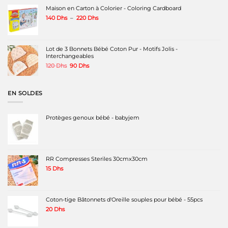
Maison en Carton à Colorier - Coloring Cardboard
Plage
140
Dhs
–
220
Dhs
de
prix :
140 Dhs
à
Lot de 3 Bonnets Bébé Coton Pur - Motifs Jolis -
220 Dhs
Interchangeables
Le
Le
120
Dhs
90
Dhs
prix
prix
initial
actuel
était :
est :
EN SOLDES
120 Dhs.
90 Dhs.
Protèges genoux bébé - babyjem
RR Compresses Steriles 30cmx30cm
15
Dhs
Coton-tige Bâtonnets d'Oreille souples pour bébé - 55pcs
20
Dhs