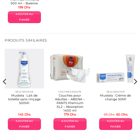
500 ml – Baleine
199
Dhs
AJOUTER AU
PANIER
PRODUITS SIMILAIRES
GELS DOUCHE
COUCHES ADULTE
GELS DOUCHE
Mustela : Lait de
Couches pour
Mustela : Créme de
toilette sans rinçage
Adultes – ABENA –
change 50Ml
500Ml
PANTS Premium
XL2 – Absorption
1400 ml
Le
Le
145
Dhs
179
Dhs
69
Dhs
60
Dhs
prix
prix
l
initial
actuel
AJOUTER AU
AJOUTER AU
AJOUTER AU
était :
est :
s.
69 Dhs.
60 Dhs.
PANIER
PANIER
PANIER