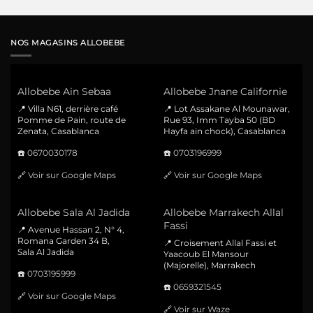
NOS MAGASINS ALLOBEBE
Allobebe Ain Sebaa
Allobebe Jnane Californie
📍 Villa N61, derrière café
📍 Lot Assakane Al Mounawar,
Pomme de Pain, route de
Rue 93, Imm Tayba 50 (BD
Zenata, Casablanca
Hayfa ain chock), Casablanca
☎️
0670030178
☎️
0703196999
🔗
Voir sur Google Maps
🔗
Voir sur Google Maps
Allobebe Sala Al Jadida
Allobebe Marrakech Allal
Fassi
📍 Avenue Hassan 2, N° 4,
Romana Garden 34 B,
📍 Croisement Allal Fassi et
Sala Al Jadida
Yaacoub El Mansour
(Majorelle), Marrakech
☎️
0703195999
☎️
0659321545
🔗
Voir sur Google Maps
🔗
Voir sur Waze