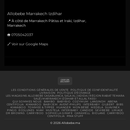
Allobebe Marrakech Izdihar
📍 À côté de Marrakech Pâtiss et Iraki, Izdihar,
Marrakech
☎️
0705042037
🔗
Voir sur Google Maps
Cash
On
Delivery
LES CONDITIONS GÉNÉRALES DE VENTE
POLITIQUE DE CONFIDENTIALITÉ
LIVRAISON
POLITIQUE D’ÉCHANGE
LES MAGASINS ALLOBEBE CASABLANCA, SALA AL JADIDA ( RÉGION RABAT TEMARA
SALÉ) MARRAKECH IZDIHAR ET ALLAL FASSI
QUI SOMMES NOUS
BAMBO
BABYBIO
COZYMUM
LANSINOH
ABENA
CENTIFOLIA
KIKKABOO
BABYJEM
AVENT-PHILIPS
INTERBABY
GILBERT
BIBS
KIKKABOO
TOMMEE & TIPPEE
HUANGER
MON BÉBÉ
MEDELA
SUAVINEX
PINGO
ECOLUNES
MAM
MUSTELA
INTERBABY
CANDIDE
SEVIBEBE
URIAGE
DR BROWNS
CARRYBOO
SOPHIE LA GIRAFE
CARAMELL
BIOLANE
CARRYBOO
CENTIFOLIA
PINK STUFF
© 2026 Allobebe.ma