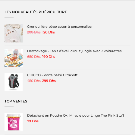
LES NOUVEAUTÉS PUÉRICULTURE
Grenouillère bébé coton à personnaliser
Le
Le
200
Dhs
120
Dhs
prix
prix
initial
actuel
était :
est :
200 Dhs.
120 Dhs.
Destockage - Tapis d’eveil circuit jungle avec 2 voiturettes
Le
Le
650
Dhs
190
Dhs
prix
prix
initial
actuel
était :
est :
650 Dhs.
190 Dhs.
CHICCO - Porte bébé UltraSoft
Le
Le
450
Dhs
299
Dhs
prix
prix
initial
actuel
était :
est :
450 Dhs.
299 Dhs.
TOP VENTES
Détachant en Poudre Oxi Miracle pour Linge The Pink Stuff
79
Dhs