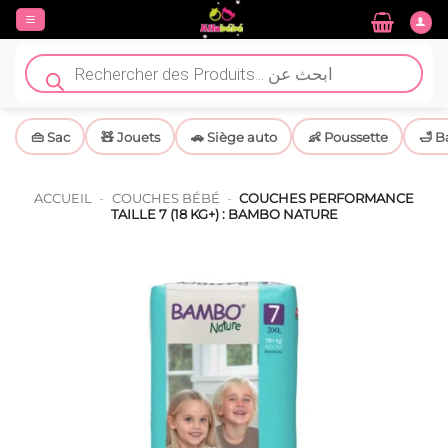
Passer
au
contenu
Recherche
de
produits
👜 Sac
🧸 Jouets
🚗 Siège auto
👶 Poussette
🛁 B
ACCUEIL
-
COUCHES BÉBÉ
-
COUCHES PERFORMANCE
TAILLE 7 (18 KG+) : BAMBO NATURE