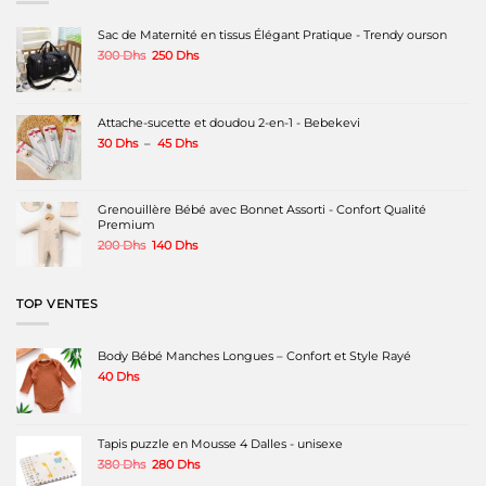
Sac de Maternité en tissus Élégant Pratique - Trendy ourson
Le
Le
300
Dhs
250
Dhs
prix
prix
initial
actuel
était :
est :
300 Dhs.
250 Dhs.
Attache-sucette et doudou 2-en-1 - Bebekevi
Plage
30
Dhs
–
45
Dhs
de
prix :
30 Dhs
à
Grenouillère Bébé avec Bonnet Assorti - Confort Qualité
45 Dhs
Premium
Le
Le
200
Dhs
140
Dhs
prix
prix
initial
actuel
était :
est :
TOP VENTES
200 Dhs.
140 Dhs.
Body Bébé Manches Longues – Confort et Style Rayé
40
Dhs
Tapis puzzle en Mousse 4 Dalles - unisexe
Le
Le
380
Dhs
280
Dhs
prix
prix