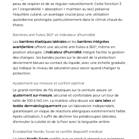
peau de respirer et de se réguler naturellement. Cette fonction 3
en 1 (respirabilité + absorption + maintien au sec) préserve
l’équilibre cutané, un avantage crucial pour une utilisation
quotidienne prolongée, particulièrement dans le climat chaud du
Maroc.
Barrières anti-fuites 360° et indicateur d’humidité
Les
barrières élastiques latérales
et les
barrières intégrées
avant/arrière
offrent une sécurité anti-fuites à 360°, même en
position allongée. L’
indicateur d’humidité
intégré facilite la gestion
des changes : les bandes jaunes sur le devant de la protection
deviennent bleues au contact du liquide, avec une échelle graduée
qui indique le niveau de saturation pour savoir quand changer la
protection.
Ajustement sur-mesure et confort optimal
Le grand nombre de fils élastiques sur la ceinture assure un
ajustement sur-mesure
, sécurisé et confortable pour un tour de
taille de 100 à 140 cm. La matière ultra-douce est
sans latex
et
testée dermatologiquement
par un laboratoire indépendant,
garantissant un risque de réactions allergiques extrêmement faible.
Après utilisation, il suffit de déchirer les prédécoupes latérales,
d’enrouler la culotte et de la fixer avec la languette arrière.
Écolabellisé Nordic Swan et certifié dispositif médical
Le label
Nordic Swan
certifie que ce produit répond aux exigences