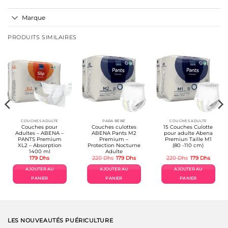
Marque
PRODUITS SIMILAIRES
COUCHES ADULTE
PARA BÉBÉ
COUCHES ADULTE
Couches pour
Couches culottes
15 Couches Culotte
Adultes – ABENA –
ABENA Pants M2
pour adulte Abena
PANTS Premium
Premium –
Premiun Taille M1
XL2 – Absorption
Protection Nocturne
(80 -110 cm)
1400 ml
Adulte
Le
Le
Le
Le
179
Dhs
220
Dhs
179
Dhs
220
Dhs
179
Dhs
prix
prix
prix
prix
initial
actuel
initial
actuel
AJOUTER AU
AJOUTER AU
AJOUTER AU
était :
est :
était :
est :
220 Dhs.
179 Dhs.
220 Dhs.
179 Dh
PANIER
PANIER
PANIER
LES NOUVEAUTÉS PUÉRICULTURE