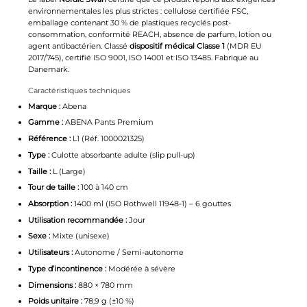
environnementales les plus strictes : cellulose certifiée FSC,
emballage contenant 30 % de plastiques recyclés post-
consommation, conformité REACH, absence de parfum, lotion ou
agent antibactérien. Classé
dispositif médical Classe 1
(MDR EU
2017/745), certifié ISO 9001, ISO 14001 et ISO 13485. Fabriqué au
Danemark.
Caractéristiques techniques
Marque :
Abena
Gamme :
ABENA Pants Premium
Référence :
L1 (Réf. 1000021325)
Type :
Culotte absorbante adulte (slip pull-up)
Taille :
L (Large)
Tour de taille :
100 à 140 cm
Absorption :
1400 ml (ISO Rothwell 11948-1) – 6 gouttes
Utilisation recommandée :
Jour
Sexe :
Mixte (unisexe)
Utilisateurs :
Autonome / Semi-autonome
Type d’incontinence :
Modérée à sévère
Dimensions :
880 × 780 mm
Poids unitaire :
78,9 g (±10 %)