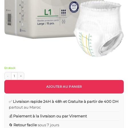
En stock
quantité de 15 Couches Culotte pour adulte Abena Premiun Taille L1 (100 - 140 cm)
AJOUTER AU PANIER
✅
Livraison rapide 24H à 48h et Gratuite à partir de 400 DH
partout au Maroc
💰
Paiement à la livraison ou par Virement
🔄
Retour facile
sous 7 jours