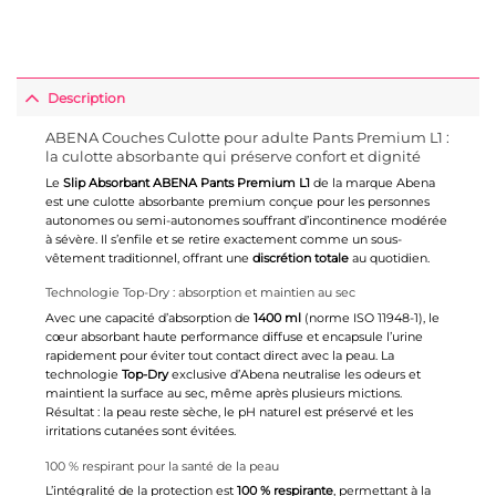
Description
ABENA Couches Culotte pour adulte Pants Premium L1 :
la culotte absorbante qui préserve confort et dignité
Le
Slip Absorbant ABENA Pants Premium L1
de la marque
Abena
est une culotte absorbante premium conçue pour les personnes
autonomes ou semi-autonomes souffrant d’incontinence modérée
à sévère. Il s’enfile et se retire exactement comme un sous-
vêtement traditionnel, offrant une
discrétion totale
au quotidien.
Technologie Top-Dry : absorption et maintien au sec
Avec une capacité d’absorption de
1400 ml
(norme ISO 11948-1), le
cœur absorbant haute performance diffuse et encapsule l’urine
rapidement pour éviter tout contact direct avec la peau. La
technologie
Top-Dry
exclusive d’Abena neutralise les odeurs et
maintient la surface au sec, même après plusieurs mictions.
Résultat : la peau reste sèche, le pH naturel est préservé et les
irritations cutanées sont évitées.
100 % respirant pour la santé de la peau
L’intégralité de la protection est
100 % respirante
, permettant à la