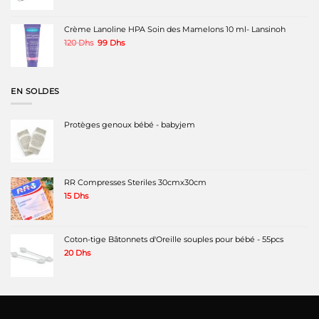
initial
actuel
était :
est :
380 Dhs.
280 Dhs.
Crème Lanoline HPA Soin des Mamelons 10 ml- Lansinoh
Le
Le
120
Dhs
99
Dhs
prix
prix
initial
actuel
était :
est :
120 Dhs.
99 Dhs.
EN SOLDES
Protèges genoux bébé - babyjem
RR Compresses Steriles 30cmx30cm
15
Dhs
Coton-tige Bâtonnets d'Oreille souples pour bébé - 55pcs
20
Dhs