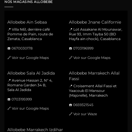
NOS MAGASINS ALLOBEBE
Allobebe Ain Sebaa
Allobebe Jnane Californie
📍 Villa N61, derrière café
📍 Lot Assakane Al Mounawar,
Pomme de Pain, route de
Rue 93, Imm Tayba 50 (BD
Zenata, Casablanca
Hayfa ain chock), Casablanca
☎️
0670030178
☎️
0703196999
🔗
Voir sur Google Maps
🔗
Voir sur Google Maps
Allobebe Sala Al Jadida
Allobebe Marrakech Allal
Fassi
📍 Avenue Hassan 2, N° 4,
Romana Garden 34 B,
📍 Croisement Allal Fassi et
Sala Al Jadida
Yaacoub El Mansour
(Majorelle), Marrakech
☎️
0703195999
☎️
0659321545
🔗
Voir sur Google Maps
🔗
Voir sur Waze
Allobebe Marrakech Izdihar