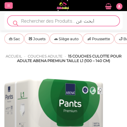
Passer
au
contenu
Recherche
de
produits
👜 Sac
🧸 Jouets
🚗 Siège auto
👶 Poussette
🛁 B
ACCUEIL
-
COUCHES ADULTE
-
15 COUCHES CULOTTE POUR
ADULTE ABENA PREMIUN TAILLE L1 (100 – 140 CM)