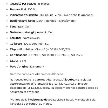
Quantité par paquet :
15 pièces
Respirabilité :
100 %
Indicateur d’humidité :
Oui (jaune → bleu avec échelle graduée)
Barrières anti-fuites :
360° (latérales + avant/arrière)
Sans latex :
Oui
Testé dermatologiquement :
Oui
Écolabel :
Nordic Swan
Cellulose :
100 % certifiée FSC
Dispositif médical :
Classe 1 (MDR EU 2017/745)
Certifications :
ISO 9001, ISO 14001, ISO 11948-1, ISO 13485
DLUO :
5 ans
Pays d’origine :
Danemark
Gamme complète Abena chez Allobebe
Retrouvez toute la gamme
Abena
chez
Allobebe.ma
: culottes
absorbantes en différentes tailles (S, M, L, XL, XXL) et niveaux
d’absorption (L1, L2, L3). Découvrez également nos
couches bébé
et
nos produits d’
hygiène
.
Profitez de la
livraison rapide
à Casablanca, Rabat, Marrakech, Salé,
Tanger, Fès et partout au Maroc.