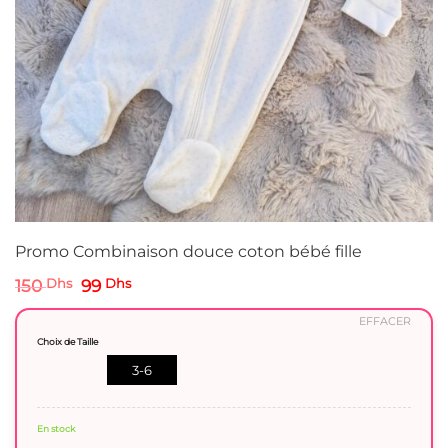
Promo Combinaison douce coton bébé fille
Le
Le
150
Dhs
99
Dhs
prix
prix
initial
actuel
EFFACER
était :
est :
Choix de Taille
150 Dhs.
99 Dhs.
3-6
mois
En stock