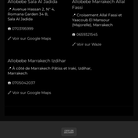
Allobebe Sala Al Jadida
Allobebe Marrakech Allal
Fassi
📍 Avenue Hassan 2, N° 4,
Romana Garden 34 B,
📍 Croisement Allal Fassi et
Sala Al Jadida
Yaacoub El Mansour
(Majorelle), Marrakech
☎️
0703195999
☎️
0659321545
🔗
Voir sur Google Maps
🔗
Voir sur Waze
Allobebe Marrakech Izdihar
📍 À côté de Marrakech Pâtiss et Iraki, Izdihar,
Marrakech
☎️
0705042037
🔗
Voir sur Google Maps
Cash
On