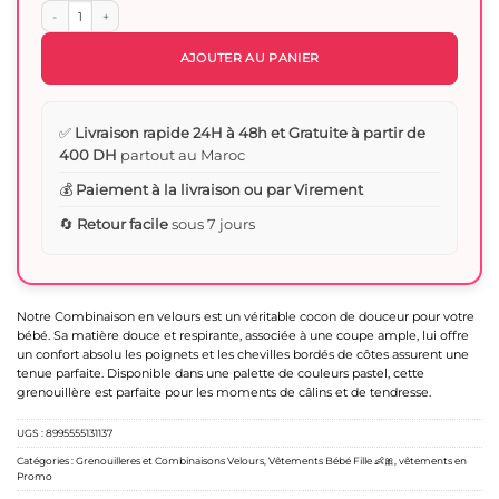
quantité de Promo Combinaison douce coton bébé fille
AJOUTER AU PANIER
✅
Livraison rapide 24H à 48h et Gratuite à partir de
400 DH
partout au Maroc
💰
Paiement à la livraison ou par Virement
🔄
Retour facile
sous 7 jours
Notre Combinaison en velours est un véritable cocon de douceur pour votre
bébé. Sa matière douce et respirante, associée à une coupe ample, lui offre
un confort absolu les poignets et les chevilles bordés de côtes assurent une
tenue parfaite. Disponible dans une palette de couleurs pastel, cette
grenouillère est parfaite pour les moments de câlins et de tendresse.
UGS :
8995555131137
Catégories :
Grenouilleres et Combinaisons Velours
,
Vêtements Bébé Fille 👶🎀
,
vêtements en
Promo