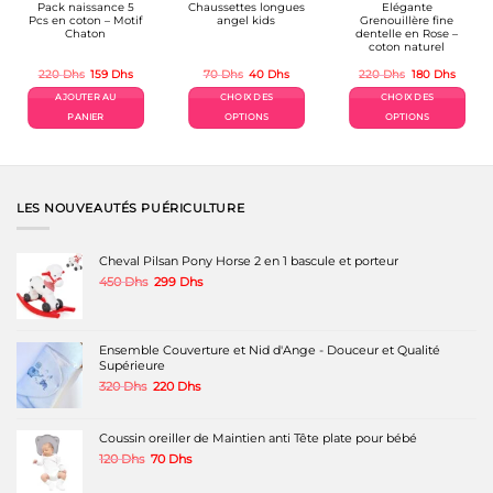
Pack naissance 5
Chaussettes longues
Elégante
Pcs en coton – Motif
angel kids
Grenouillère fine
Chaton
dentelle en Rose –
coton naturel
Le
Le
Le
Le
Le
Le
220
Dhs
159
Dhs
70
Dhs
40
Dhs
220
Dhs
180
Dhs
prix
prix
prix
prix
prix
prix
el
initial
actuel
initial
actuel
initial
actuel
AJOUTER AU
CHOIX DES
CHOIX DES
était :
est :
était :
est :
était :
est :
hs.
220 Dhs.
159 Dhs.
70 Dhs.
40 Dhs.
220 Dhs.
180 Dh
PANIER
OPTIONS
OPTIONS
Ce
Ce
produit
produit
a
a
plusieurs
plusieurs
variations.
variations.
LES NOUVEAUTÉS PUÉRICULTURE
Les
Les
options
options
peuvent
peuvent
Cheval Pilsan Pony Horse 2 en 1 bascule et porteur
être
être
Le
Le
450
Dhs
299
Dhs
choisies
choisies
prix
prix
sur
sur
initial
actuel
la
la
était :
est :
page
page
450 Dhs.
299 Dhs.
Ensemble Couverture et Nid d'Ange - Douceur et Qualité
du
du
Supérieure
produit
produit
Le
Le
320
Dhs
220
Dhs
prix
prix
initial
actuel
était :
est :
Coussin oreiller de Maintien anti Tête plate pour bébé
320 Dhs.
220 Dhs.
Le
Le
120
Dhs
70
Dhs
prix
prix
initial
actuel