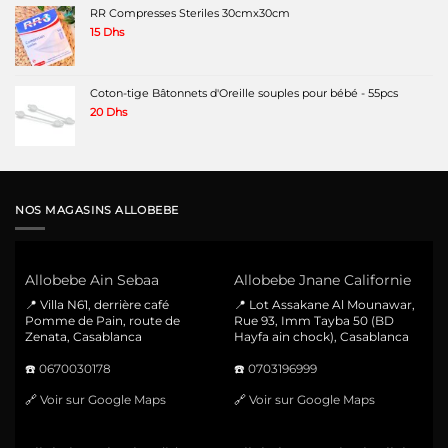
RR Compresses Steriles 30cmx30cm
15
Dhs
Coton-tige Bâtonnets d'Oreille souples pour bébé - 55pcs
20
Dhs
NOS MAGASINS ALLOBEBE
Allobebe Ain Sebaa
Allobebe Jnane Californie
📍 Villa N61, derrière café
📍 Lot Assakane Al Mounawar,
Pomme de Pain, route de
Rue 93, Imm Tayba 50 (BD
Zenata, Casablanca
Hayfa ain chock), Casablanca
☎️
0670030178
☎️
0703196999
🔗
Voir sur Google Maps
🔗
Voir sur Google Maps