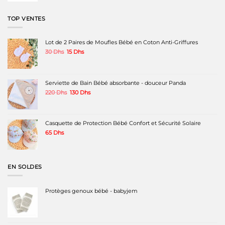
était :
est :
120 Dhs.
70 Dhs.
TOP VENTES
Lot de 2 Paires de Moufles Bébé en Coton Anti-Griffures
Le
Le
30
Dhs
15
Dhs
prix
prix
initial
actuel
était :
est :
30 Dhs.
15 Dhs.
Serviette de Bain Bébé absorbante - douceur Panda
Le
Le
220
Dhs
130
Dhs
prix
prix
initial
actuel
était :
est :
220 Dhs.
130 Dhs.
Casquette de Protection Bébé Confort et Sécurité Solaire
65
Dhs
EN SOLDES
Protèges genoux bébé - babyjem